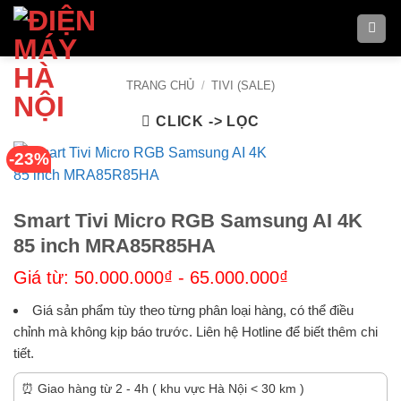
Bỏ
qua
nội
dung
TRANG CHỦ
/
TIVI (SALE)
CLICK -> LỌC
-23%
Smart Tivi Micro RGB Samsung AI 4K
85 inch MRA85R85HA
Giá từ:
50.000.000
₫
-
65.000.000
₫
Giá sản phẩm tùy theo từng phân loại hàng, có thể điều
chỉnh mà không kịp báo trước. Liên hệ Hotline để biết thêm chi
tiết.
⏰ Giao hàng từ 2 - 4h ( khu vực Hà Nội < 30 km )