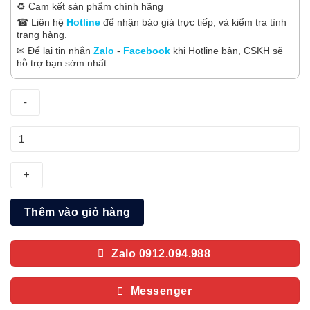
♻️ Cam kết sản phẩm chính hãng
☎ Liên hệ
Hotline
để nhận báo giá trực tiếp, và kiểm tra tình
trạng hàng.
✉ Để lại tin nhắn
Zalo
-
Facebook
khi Hotline bận, CSKH sẽ
hỗ trợ bạn sớm nhất.
Smart
Tivi
Micro
RGB
Samsung
Thêm vào giỏ hàng
AI
4K
85
Zalo 0912.094.988
inch
MRA85R85HA
Messenger
số
lượng