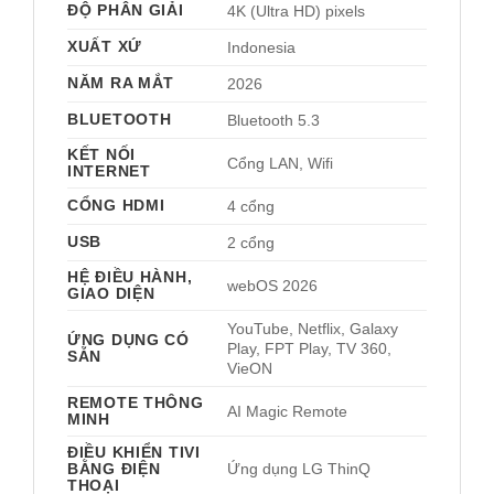
ĐỘ PHÂN GIẢI
4K (Ultra HD) pixels
XUẤT XỨ
Indonesia 
NĂM RA MẮT
2026 
BLUETOOTH
Bluetooth 5.3 
KẾT NỐI
Cổng LAN, Wifi 
INTERNET
CỔNG HDMI
4 cổng 
USB
2 cổng 
HỆ ĐIỀU HÀNH,
webOS 2026 
GIAO DIỆN
YouTube, Netflix, Galaxy 
ỨNG DỤNG CÓ
Play, FPT Play, TV 360, 
SẴN
VieON 
REMOTE THÔNG
AI Magic Remote 
MINH
ĐIỀU KHIỂN TIVI
BẰNG ĐIỆN
Ứng dụng LG ThinQ 
THOẠI