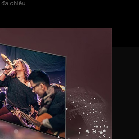
 đa chiều
 NanoCell 4k 65 inch 65NANO81TSA mà không cần loa ngoài với
âm thanh rõ ràng, trong trẻo và sống động.