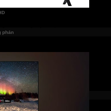
 HD
i Ultra HD 4K trên tivi LG 65NANO81TSA, sắc nét gấp 4 lần so 
ang đắm chìm trong từng thước phim.
g phản
81TSA mang đến độ tương phản tối ưu, cho phép bạn thưởng t
 khi những cảnh tối sẽ hiển thị rõ nét hơn, mang đến trải ngh