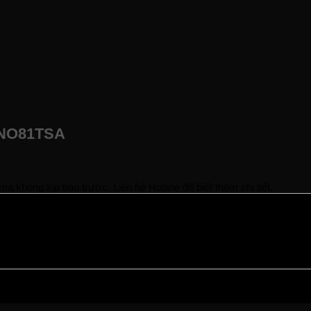
NANO81TSA
à không kịp báo trước. Liên hệ Hotline để biết thêm chi tiết.
ạng hàng.
rợ bạn sớm nhất.