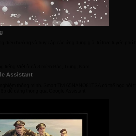
g
điều hướng và truy cập các ứng dụng giải trí trực tuyến phổ b
g tiếng Việt ở cả 3 miền Bắc, Trung, Nam.
le Assistant
ải nghiệm thông minh. Smart Tivi 65NANO81TSA có thể học hỏi t
tiếp dễ dàng thông qua Google Assistant.