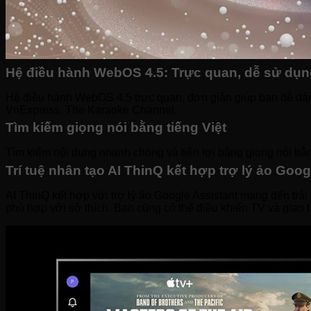
Hệ điều hành WebOS 4.5: Trực quan, dễ sử dụn
Hệ điều hành WebOS 4.5 trực quan, đơn giản giúp bạn dễ dàng 
VnExpress, The Karaoke Channel.
Tìm kiếm giọng nói bằng tiếng Việt
Tìm kiếm nội dung nhanh chóng và tiện lợi bằng giọng nói bằn
Trí tuệ nhân tạo AI ThinQ kết hợp trợ lý ảo Goog
AI ThinQ kết hợp với trợ lý ảo Google Assistant mang đến tr
phù hợp với sở thích. Bạn cũng có thể điều khiển TV và giao 