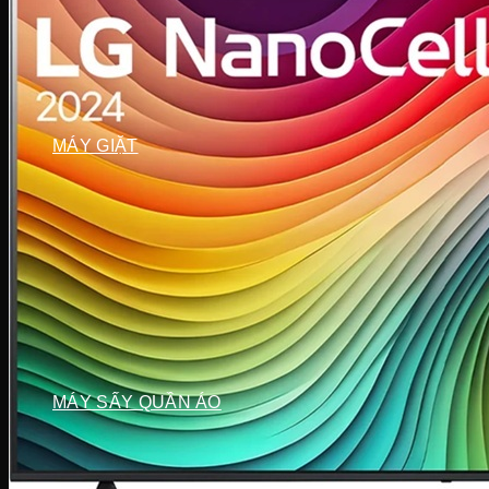
Điều hòa Ecool
Điều hòa Sunhouse
Điều hòa Fujiaire
Điều hòa General
Điều hòa Sumikura
MÁY GIẶT
Máy giặt LG
Máy giặt Beko
Máy giặt Aqua
Máy giặt Sharp
Máy giặt Bosch
Máy giặt Casper
Máy giặt Toshiba
Máy giặt SamSung
Máy giặt Panasonic
Máy giặt Electrolux
MÁY SẤY QUẦN ÁO
Máy sấy LG
Máy sấy Aqua
Máy sấy Candy