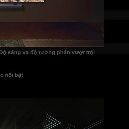
ộ sáng và độ tương phản vượt trội
hống đèn nền LED cao cấp (Full Array Dimming) giúp tăng cườn
từ góc độ nào.
c nổi bật
ang đến hình ảnh chi tiết sắc nét hơn, màu sắc nổi bật hơn 
ông nghệ Ultra Luminance tối ưu hóa độ sáng cho sắc đen ấn t