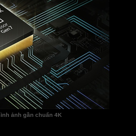
hình ảnh gần chuẩn 4K
ẩn 4K nhờ công nghệ 4K Upscaler, mang đến trải nghiệm xem t