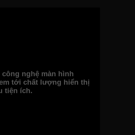
g công nghệ màn hình
m tới chất lượng hiển thị
ều tiện ích.
mỏng của iPhone Xs. Chân đế uốn cong độc đáo
g họp, phòng hội nghị hoặc phòng khách, trở