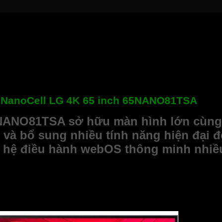
i NanoCell LG 4K 65 inch 65NANO81TSA
65NANO81TSA sở hữu màn hình lớn cùn
và bổ sung nhiều tính năng hiện đại đe
g hệ điều hành webOS thông minh nhi
n đại, tinh tế với viền mỏng chỉ 0,5 cm, tương đương với độ 
bạn. Kích thước màn hình 65 inch rộng lớn phù hợp với các phòn