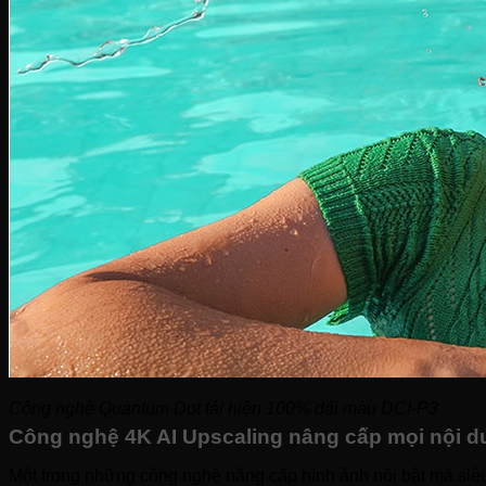
Sinh tố-Ép-Trộn
Máy xay sinh tố
Máy ép hoa quả
Máy làm sữa đậu nành
Máy làm sữa chua
Máy pha cafe
Máy vắt cam
Công nghệ Quantum Dot tái hiện 100% dải màu DCI-P3
Công nghệ 4K AI Upscaling nâng cấp mọi nội d
Một trong những công nghệ nâng cấp hình ảnh nổi bật mà siêu