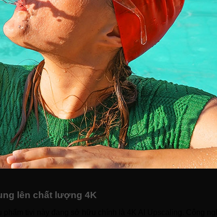
ung lên chất lượng 4K
 phẩm tivi này đang sở hữu chính là 4K AI Upscaling. Công ngh