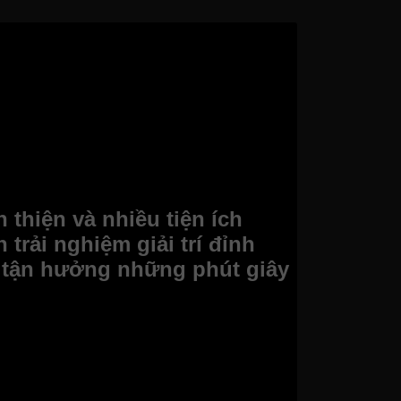
 thiện và nhiều tiện ích
rải nghiệm giải trí đỉnh
, tận hưởng những phút giây
hần màn hình của thiết bị chỉ dày 2.57cm nên
úp người dùng cũng dễ dàng di chuyển và lắp