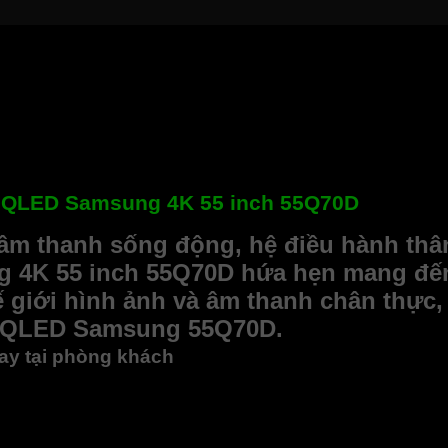
i QLED Samsung 4K 55 inch 55Q70D
, âm thanh sống động, hệ điều hành thân
4K 55 inch 55Q70D hứa hẹn mang đến t
ế giới hình ảnh và âm thanh chân thực
ivi QLED Samsung 55Q70D.
ay tại phòng khách
ện đại nhờ sở hữu phong cách thiết kế AirSlim thanh mảnh. P
ông tính chân đế, sản phẩm chỉ nặng khoảng 16.1kg nên cũng gi