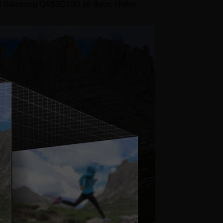
 tivi Samsung QA55Q70D sẽ được chiêm