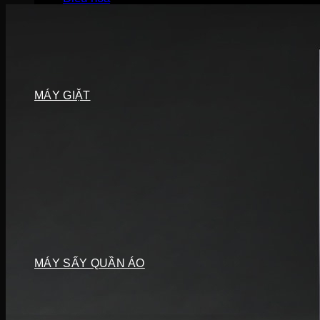
Điều hòa Ecool
Điều hòa Sunhouse
Điều hòa Fujiaire
Điều hòa General
Điều hòa Sumikura
MÁY GIẶT
Máy giặt LG
Máy giặt Beko
Máy giặt Aqua
Máy giặt Sharp
Máy giặt Bosch
Máy giặt Casper
Máy giặt Toshiba
Máy giặt SamSung
Máy giặt Panasonic
Máy giặt Electrolux
MÁY SẤY QUẦN ÁO
Máy sấy LG
Máy sấy Aqua
Máy sấy Candy