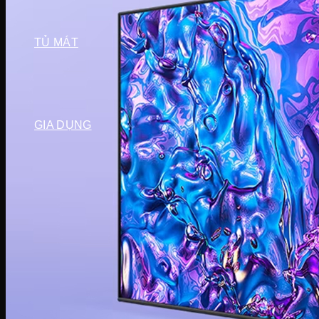
Tủ đông Darling
Tủ đông Hòa Phát
TỦ MÁT
Tủ mát Hòa Phát
Tủ mát Alaska
Tủ mát Sanaky
Tủ mát Darling
GIA DỤNG
Sản phẩm mùa vụ
Quạt điều hòa
Quạt điện
Máy hút ẩm
Đèn sưởi
Máy sưởi
Bình tắm nóng lạnh
Thiết bị gia đình
Máy lọc nước
Lõi lọc nước
Cây nước
Ấm siêu tốc
Bình thủy điện