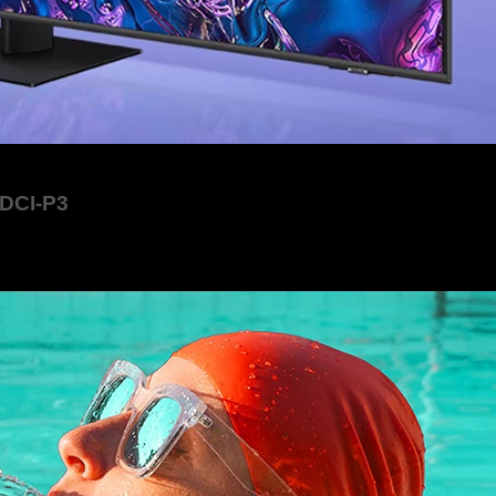
 DCI-P3
 inch QA55Q70D công nghệ Quantum Dot tiên tiến có khả năng 
h để mang đến cho người xem những trải nghiệm với độ chân th