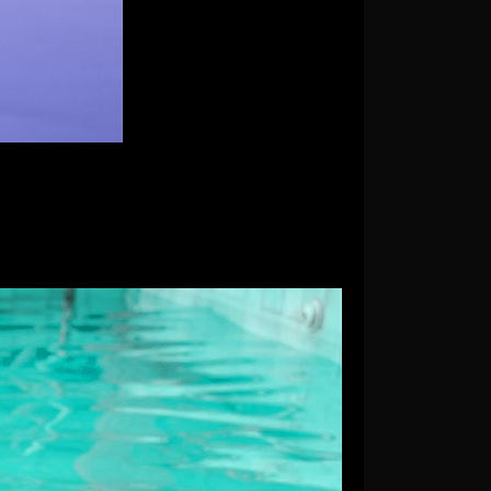
hiển thị 100% dải màu theo tiêu chuẩn DCI-P3.
ực sống động và rõ nét ở mọi mức độ sáng.