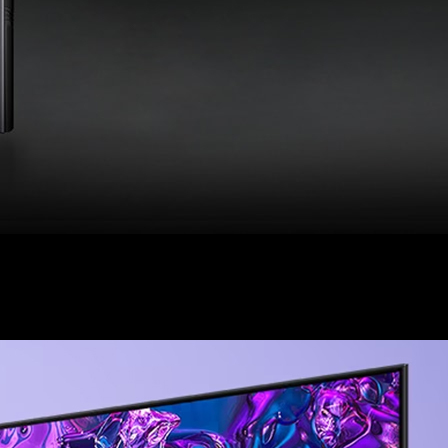
êu phẩm QLED TV này. Phần chân đế dạng tấm mỏng nhẹ và có
tivi dễ dàng hòa hợp vào nhiều không gian nội thất.