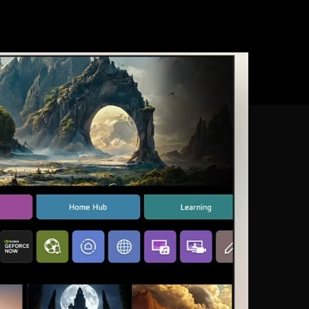
an tỏa khắp phòng, mang lại trải nghiệm giống như đang ở rạp 
ng tự điều chỉnh âm thanh theo sở thích người dùng, tối ưu h
hao đều trở nên sống động và chân thực hơn.