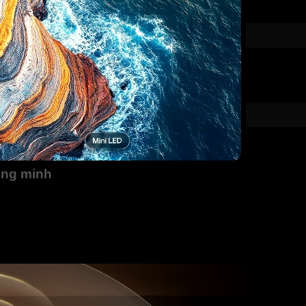
hông minh
alpha 7 Gen 9 4K, đóng vai trò trung tâm trong việc nâng cấp c
 ưu độ sắc nét, độ tương phản và chiều sâu.
 độ phân giải thấp cũng được nâng cấp lên gần chuẩn 4K, mang
 nhiều nguồn khác nhau mà không lo giảm chất lượng hiển thị.