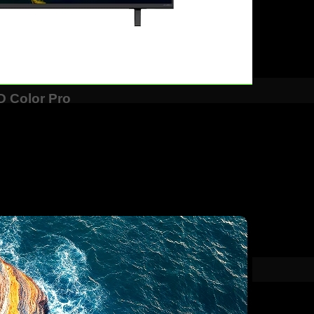
 Color Pro
43QNED80BSA chính là công nghệ Mini LED tiên tiến. Hệ thống đ
ật và vùng tối có chiều sâu rõ rệt. Điều này mang lại trải nghi
 mở rộng dải màu và đạt 100% độ phủ màu theo tiêu chuẩn cao
 xác ý đồ của nhà sản xuất nội dung. Từ những thước phim điện 
ượt mà.