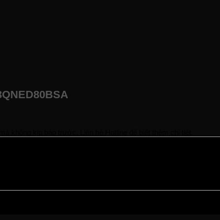
 43QNED80BSA
à không kịp báo trước. Liên hệ Hotline để biết thêm chi tiết.
ạng hàng.
rợ bạn sớm nhất.