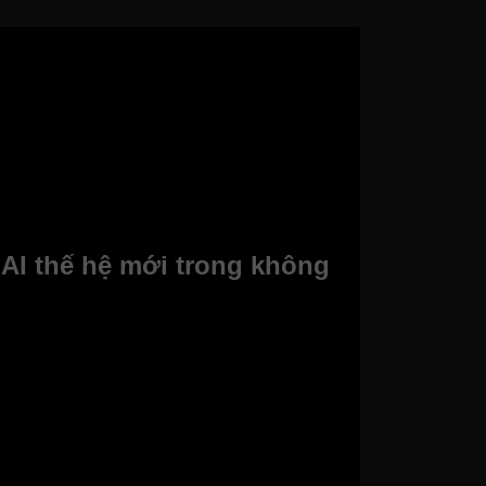
AI thế hệ mới trong không
D evo 2026, được thiết kế để mang lại trải
 tràn viền giúp người xem tập trung hoàn toàn
n tối giản.
 Đây không chỉ là một thiết bị giải trí mà còn