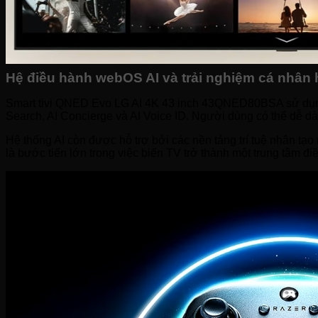
Hệ điều hành webOS AI và trải nghiệm cá nhân
Smart tivi QNED Evo LG AI 4K 43 inch 43QNED80BSA sử dụng 
Search, AI Concierge và AI Voice ID. Người dùng có thể dễ dà
Hệ thống AI còn được hỗ trợ bởi các nền tảng trí tuệ nhân tạ
là bước tiến lớn trong việc biến TV trở thành một trung tâm đi