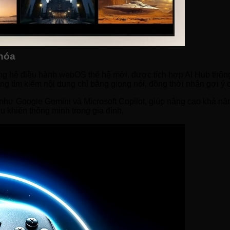
 hóa
hệ điều hành webOS thế hệ mới, được tích hợp AI Hub thông m
ng tìm kiếm nội dung chỉ bằng giọng nói, đồng thời nhận gợi ý 
o như Google Gemini và Microsoft Copilot, giúp nâng cao khả n
ều khiển thông minh trong gia đình.