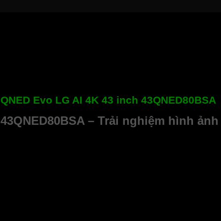
i QNED Evo LG AI 4K 43 inch 43QNED80BSA
h 43QNED80BSA – Trải nghiệm hình ảnh 
ột trong những mẫu TV Mini LED thế hệ mới thuộc dòng LG QNE
u sắc sống động và hệ sinh thái trí tuệ nhân tạo mạnh mẽ.
ết kế tối giản với viền mỏng hiện đại, tạo cảm giác màn hình
òa hợp với nhiều phong cách nội thất khác nhau, từ hiện đại đế
 bàn linh hoạt mà không làm ảnh hưởng đến tổng thể không gian.