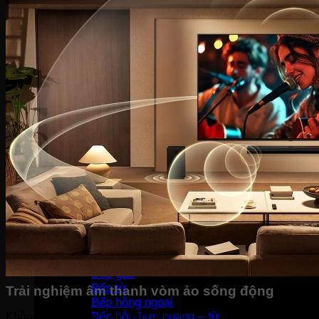
Bàn là khô
Bàn là hơi nước
Bàn là cây
Máy sấy tóc
Máy hút bụi
Máy tạo ẩm
Thiết bị bếp
Hút mùi
Lò vi sóng
Lò nướng
Máy rửa bát
Máy sấy bát
Bộ nồi
Nồi chiên không dầu
Nồi cơm-Bếp
Nồi cơm điện
Máy lọc không khí
Nồi áp suất
Bếp gas
Bếp từ
Trải nghiệm âm thanh vòm ảo sống động
Bếp hồng ngoại
Bếp hỗn hợp quang – từ
Không chỉ tập trung vào hình ảnh, tivi LG QNED 43QNED80BS