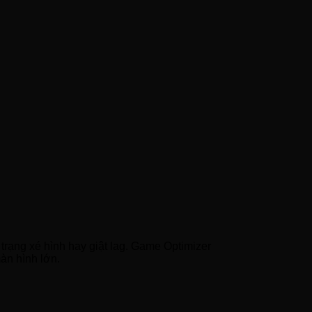
 trạng xé hình hay giật lag. Game Optimizer
àn hình lớn.