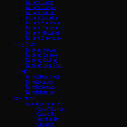
Tủ lạnh Sharp
Tủ lạnh Casper
Tủ lạnh Hitachi
Tủ lạnh Toshiba
Tủ lạnh SamSung
Tủ lạnh Panasonic
Tủ lạnh Mitsubishi
Tủ lạnh Electrolux
TỦ ĐÔNG
Tủ đông Alaska
Tủ đông Sanaky
Tủ đông Darling
Tủ đông Hòa Phát
TỦ MÁT
Tủ mát Hòa Phát
Tủ mát Alaska
Tủ mát Sanaky
Tủ mát Darling
GIA DỤNG
Sản phẩm mùa vụ
Quạt điều hòa
Quạt điện
Máy hút ẩm
Đèn sưởi