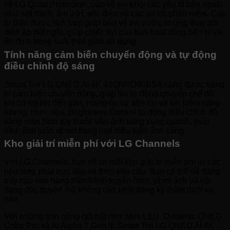
vệ LG Quad Protection, bảo vệ tivi khỏi các yếu tố bên ngoài
như sét đánh, ẩm ướt, sốc điện và các sự cố phần mềm. Các
tụ điện được tích hợp giúp bảo vệ tivi trước những thay đổi
điện áp đột ngột, giúp chiếc tivi của bạn hoạt động bền bỉ và
ổn định trong suốt thời gian sử dụng.
Tính năng cảm biến chuyển động và tự động
điều chỉnh độ sáng
Smart Tivi LG QNED AI 4K 43QNED80BSA cũng được trang
bị cảm biến chuyển động, giúp tivi tự động chuyển chế độ
khi có người đến gần, mang lại sự tiện lợi và tiết kiệm năng
lượng. Hơn nữa, Brightness Control tự động điều chỉnh độ
sáng màn hình tùy thuộc vào ánh sáng xung quanh, giúp
hình ảnh luôn rõ nét trong mọi điều kiện ánh sáng.
Kho giải trí miễn phí với LG Channels
Với LG Channels, bạn sẽ có một kho giải trí miễn phí từ các
nền tảng phát trực tiếp và theo yêu cầu. Bạn có thể dễ dàng
truy cập vào hàng trăm kênh truyền hình, phim ảnh và nội
dung độc quyền mà không cần phải đăng ký thêm dịch vụ
nào.
Với những tính năng nổi bật như Mini LED, Dynamic QNED
Color Pro và AI Alpha 7 Gen 9, Smart Tivi LG QNED AI 4K