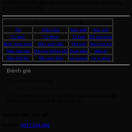
43QNED80BSA chính là sự lựa chọn lý tưởng cho không
gian giải trí gia đình.
Được tìm kiếm nhiều nhất
Tivi
Điều hòa
Máy giặt
Máy sấy
Tủ lạnh
Tủ đông
Tủ mát
Đồ gia dụng
Bình nóng lạnh
Máy sưởi dầu
Hút mùi
Máy hút bụi
Máy rửa bát
Máy lọc không khí
Quạt điện
Bếp từ
Máy hút ẩm
Nồi cơm điện
Lò nướng
Lò vi sóng
Đánh giá
Chưa có đánh giá nào.
Chỉ những khách hàng đã đăng nhập và đã mua sản
phẩm này mới có thể để lại đánh giá.
THÔNG TIN LIÊN HỆ:
Hotline:
0912.094.988