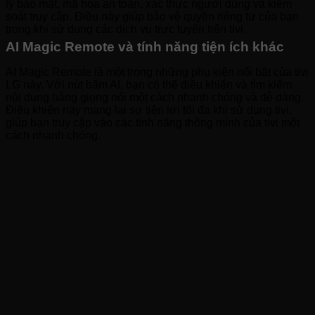
lý bảo mật, mã hóa an toàn, xác thực người dùng và kiểm
soát truy cập. Điều này giúp bảo vệ quyền riêng tư của bạn
trong khi sử dụng các dịch vụ trực tuyến trên tivi.
AI Magic Remote và tính năng tiện ích khác
AI Magic Remote là một trong những phụ kiện nổi bật của tivi
LG này. Với nút bấm AI, bạn có thể điều khiển và tìm kiếm
nội dung bằng giọng nói một cách nhanh chóng và dễ dàng.
Điều khiển này mang lại sự tiện lợi tối đa khi sử dụng tivi,
giúp bạn truy cập vào các tính năng thông minh của tivi một
cách nhanh chóng.