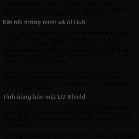
và đầy phong cách. Bạn có thể biến chiếc tivi thành một
phần của không gian nghệ thuật với những bức tranh, video
ambient, hoặc các tác phẩm nghệ thuật nổi bật.
Kết nối thông minh và AI Hub
Với AI Hub, tivi này mang đến một trải nghiệm giải trí thông
minh, tích hợp các tính năng như Multi AI Search, AI
Concierge, và AI Voice ID. Tính năng Multi AI Search cho
phép bạn tìm kiếm nội dung thông qua các mô hình AI như
Google Gemini và Microsoft Copilot, giúp kết quả tìm kiếm
phong phú và chính xác hơn.
Ngoài ra, Smart Connectivity giúp bạn dễ dàng kết nối và
điều khiển các thiết bị trong hệ sinh thái IoT thông qua
Google Home và LG ThinQ, giúp tạo ra một ngôi nhà thông
minh dễ dàng sử dụng.
Tính năng bảo mật LG Shield
Một yếu tố quan trọng mà LG QNED AI 4K 43QNED80BSA
cung cấp là tính năng bảo mật LG Shield. Với 7 công nghệ
bảo mật cốt lõi, chiếc tivi này đảm bảo rằng dữ liệu của bạn
luôn được bảo vệ.
Tivi trang bị các hệ thống bảo vệ dữ liệu như lưu trữ và quản