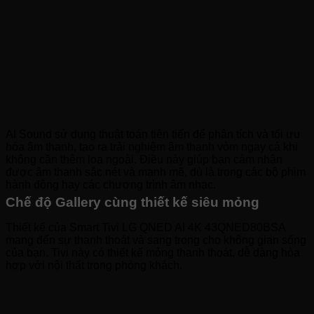
AI Sound sử dụng thuật toán tiên tiến để phân tích và tối ưu
hóa âm thanh, tạo ra trải nghiệm âm thanh vòm ngay cả khi
không cần thêm loa ngoài. Điều này giúp bạn cảm nhận
được âm thanh sắc nét và mạnh mẽ, dù là trong các bộ phim
hành động hay các chương trình âm nhạc.
Chế độ Gallery cùng thiết kế siêu mỏng
Thiết kế của Smart Tivi LG QNED AI 4K 43QNED80BSA
mang đến sự thanh thoát và sang trọng cho không gian sống
của bạn. Tivi này có thiết kế mỏng thanh thoát, dễ dàng hòa
hợp với nội thất trong phòng khách.