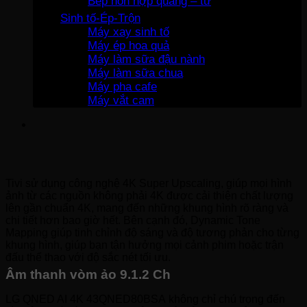
Bếp hỗn hợp quang – từ
Sinh tố-Ép-Trộn
Máy xay sinh tố
Máy ép hoa quả
Máy làm sữa đậu nành
Máy làm sữa chua
Máy pha cafe
Máy vắt cam
Tivi sử dụng công nghệ 4K Super Upscaling, giúp mọi hình
ảnh từ các nguồn không phải 4K được cải thiện chất lượng
lên gần chuẩn 4K, mang đến những khung hình rõ ràng và
chi tiết hơn bao giờ hết. Bên cạnh đó, Dynamic Tone
Mapping giúp tinh chỉnh độ sáng và độ tương phản cho từng
khung hình, giúp bạn tận hưởng mọi cảnh phim hoặc trận
đấu thể thao với độ sắc nét tối ưu.
Âm thanh vòm ảo 9.1.2 Ch
LG QNED AI 4K 43QNED80BSA không chỉ chú trọng đến