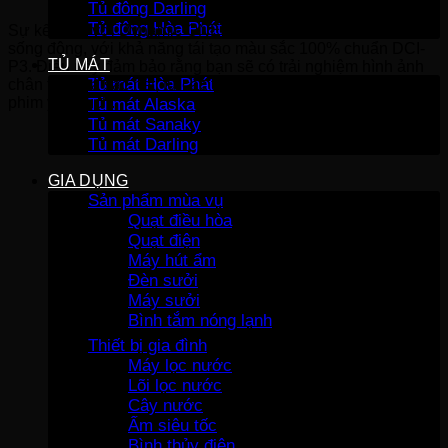
Tủ đông Darling
Tủ đông Hòa Phát
Sự kết hợp với Dynamic QNED Color Pro mang lại màu sắc
sống động, với khả năng tái tạo màu sắc 100% chuẩn DCI-
TỦ MÁT
P3. Điều này đảm bảo rằng bạn sẽ có trải nghiệm hình ảnh
Tủ mát Hòa Phát
chân thực và sắc nét, từ các trận thể thao đến những bộ
phim yêu thích.
Tủ mát Alaska
Tủ mát Sanaky
Tủ mát Darling
GIA DỤNG
Sản phẩm mùa vụ
Quạt điều hòa
Quạt điện
Máy hút ẩm
Đèn sưởi
Máy sưởi
Bình tắm nóng lạnh
Thiết bị gia đình
Máy lọc nước
Lõi lọc nước
Cây nước
Ấm siêu tốc
Bình thủy điện