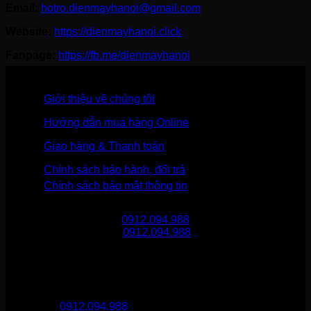
Email:
hotro.dienmayhanoi@gmail.com
Website:
https://dienmayhanoi.click
Fanpage:
https://fb.me/dienmayhanoi
Giới thiệu về chúng tôi
Hướng dẫn mua hàng Online
Giao hàng & Thanh toán
Chính sách bảo hành, đổi trả
Chính sách bảo mật thông tin
Gọi mua hàng
0912.094.988
Gọi khiếu nại
0912.094.988
THÔNG TIN LIÊN HỆ
Điện Máy Hà Nội
Hotline :
0912.094.988