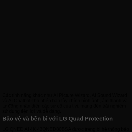
Các tính năng khác như AI Picture Wizard, AI Sound Wizard
và AI Chatbot cho phép bạn tùy chỉnh hình ảnh, âm thanh và
tự động nhận diện các sự cố của tivi, mang đến trải nghiệm
sử dụng tiện lợi và dễ dàng.
Bảo vệ và bền bỉ với LG Quad Protection
LG QNED AI 4K 43QNED80BSA được trang bị hệ thống bảo