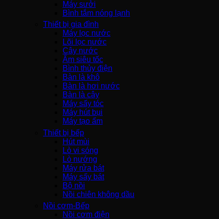
Máy sưởi
Bình tắm nóng lạnh
Thiết bị gia đình
Máy lọc nước
Lõi lọc nước
Cây nước
Ấm siêu tốc
Bình thủy điện
Bàn là khô
Bàn là hơi nước
Bàn là cây
Máy sấy tóc
Máy hút bụi
Máy tạo ẩm
Thiết bị bếp
Hút mùi
Lò vi sóng
Lò nướng
Máy rửa bát
Máy sấy bát
Bộ nồi
Nồi chiên không dầu
Nồi cơm-Bếp
Nồi cơm điện