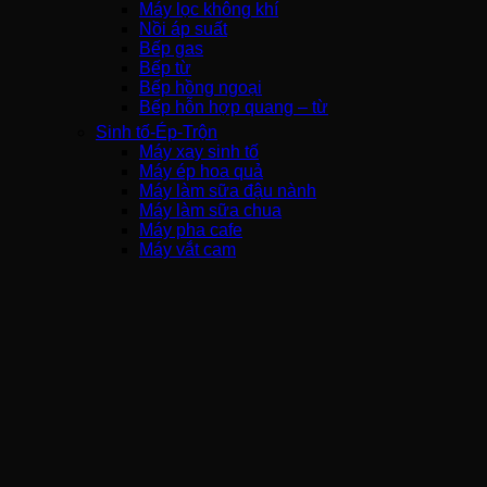
Máy lọc không khí
Nồi áp suất
Bếp gas
Bếp từ
Bếp hồng ngoại
Bếp hỗn hợp quang – từ
Sinh tố-Ép-Trộn
Máy xay sinh tố
Máy ép hoa quả
Máy làm sữa đậu nành
Máy làm sữa chua
Máy pha cafe
Máy vắt cam