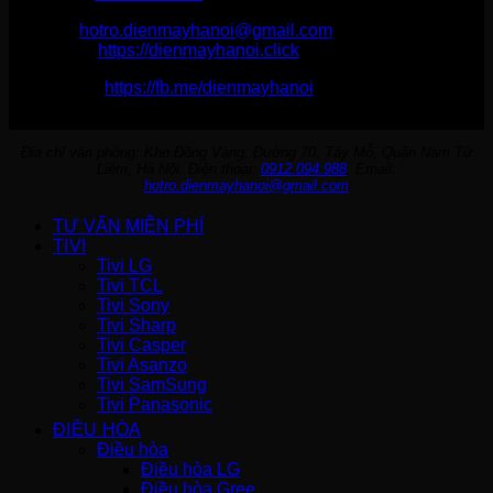
Email:
hotro.dienmayhanoi@gmail.com
Website:
https://dienmayhanoi.click
Fanpage:
https://fb.me/dienmayhanoi
Địa chỉ văn phòng: Kho Đồng Vàng, Đường 70, Tây Mỗ, Quận Nam Từ
Liêm, Hà Nội. Điện thoại:
0912.094.988
. Email:
hotro.dienmayhanoi@gmail.com
TƯ VẤN MIỄN PHÍ
TIVI
Tivi LG
Tivi TCL
Tivi Sony
Tivi Sharp
Tivi Casper
Tivi Asanzo
Tivi SamSung
Tivi Panasonic
ĐIỀU HÒA
Điều hòa
Điều hòa LG
Điều hòa Gree