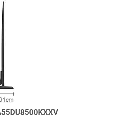
h UA55DU8500KXXV