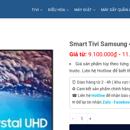
TIVI
ĐIỀU HÒA
MÁY GIẶT
MÁY SẤY QUẦN 
Smart Tivi Samsung
Giá từ:
9.100.000
₫
-
11
Giá sản phẩm tùy theo từng 
trước. Liên hệ Hotline để biết t
⏰ Giao hàng từ 2 - 4h ( khu vực 
♻️ Cam kết sản phẩm chính hãn
☎ Liên hệ
Hotline
để nhận báo gi
✉ Để lại tin nhắn
Zalo
-
Faceboo
Smart Tivi Samsung 4K 55 inch 