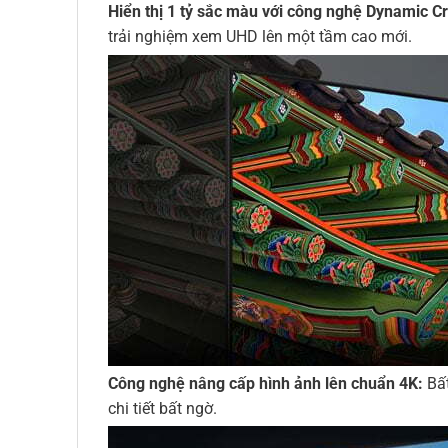
Hiển thị 1 tỷ sắc màu với công nghệ Dynamic Cr
trải nghiệm xem UHD lên một tầm cao mới.
Công nghệ nâng cấp hình ảnh lên chuẩn 4K:
Bất
chi tiết bất ngờ.