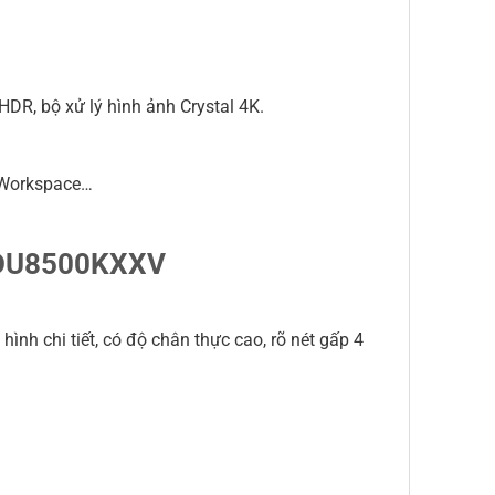
DR, bộ xử lý hình ảnh Crystal 4K.
, Workspace…
55DU8500KXXV
h chi tiết, có độ chân thực cao, rõ nét gấp 4