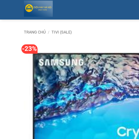
Bỏ
qua
nội
dung
TRANG CHỦ
/
TIVI (SALE)
-23%