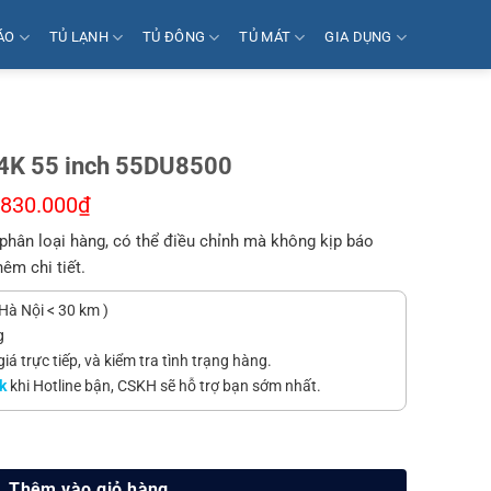
ÁO
TỦ LẠNH
TỦ ĐÔNG
TỦ MÁT
GIA DỤNG
 4K 55 inch 55DU8500
.830.000
₫
phân loại hàng, có thể điều chỉnh mà không kịp báo
hêm chi tiết.
Hà Nội < 30 km )
g
á trực tiếp, và kiểm tra tình trạng hàng.
k
khi Hotline bận, CSKH sẽ hỗ trợ bạn sớm nhất.
55DU8500 số lượng
Thêm vào giỏ hàng