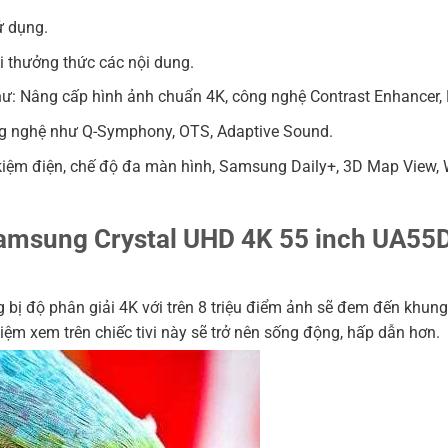
ử dụng.
hi thưởng thức các nội dung.
ư: Nâng cấp hình ảnh chuẩn 4K, công nghệ Contrast Enhancer, H
ng nghệ như Q-Symphony, OTS, Adaptive Sound.
t kiệm điện, chế độ đa màn hình, Samsung Daily+, 3D Map View
vi Samsung Crystal UHD 4K 55 inch UA
ộ phân giải 4K với trên 8 triệu điểm ảnh sẽ đem đến khung hìn
hiệm xem trên chiếc tivi này sẽ trở nên sống động, hấp dẫn hơn.