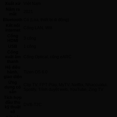
Xuất xứ
Việt Nam 
Năm ra
2021 
mắt
Bluetooth
Có (Loa, thiết bị di động) 
Kết nối
Cổng LAN, Wifi 
internet
Cổng
3 cổng 
HDMI
USB
1 cổng 
Cổng
xuất âm
Cổng Optical, cổng eARC 
thanh
Hệ điều
hành,
Tizen OS 6.0 
giao diện
Ứng
Clip TV, FPT Play, MyTV, Netflix, Nhaccuatui, 
dụng có
Spotify, Trình duyệt web, YouTube, Zing TV 
sẵn
Tích hợp
đầu thu
DVB-T2C 
kỹ thuật
số