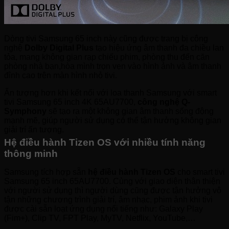
Dòng tivi Samsung 65 inch này cũng được trang bị công
nghệ
Dolby Digital Plus
tạo hiệu ứng âm thanh đa chiều lan
tỏa, mang không gian rạp chiếu phim, phòng thu đến căn
phòng nhà bạn,hòa mình trọn vẹn vào hình ảnh và âm thanh
đỉnh cao trên màn hình nhỏ tivi.
Ấn tượng hơn khi kết nối với loa thanh Samsung với smart
tivi Samsung 65 inch 4K 65AU7700,
công nghệ Q-
Symphony
sẽ tạo ra một không gian âm thanh sống động
mạnh mẽ, giúp người sử dụng có thể tận hưởng không gian
giải trí ấn tượng.
Hệ điều hành Tizen OS với nhiều tính năng
thông minh
Samsung tích hợp sẵn
hệ điều hành Tizen OS
cho smart tivi
Samsung 65 inch 65AU7700. Cùng với giao diện thân thiện
với người sử dụng thì người dùng cũng được tận hưởng vô
tận những chương trình giải trí, âm nhạc, phim ảnh khi tivi
được cài sẵn loạt ứng dụng nổi tiếng như: Galaxy Play
(Fim+), Clip TV, FPT Play, MyTV, Netflix, YouTube,…