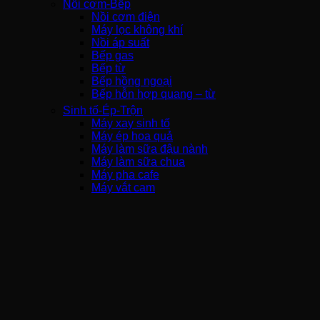
Nồi cơm-Bếp
Nồi cơm điện
Máy lọc không khí
Nồi áp suất
Bếp gas
Bếp từ
Bếp hồng ngoại
Bếp hỗn hợp quang – từ
Sinh tố-Ép-Trộn
Máy xay sinh tố
Máy ép hoa quả
Máy làm sữa đậu nành
Máy làm sữa chua
Máy pha cafe
Máy vắt cam