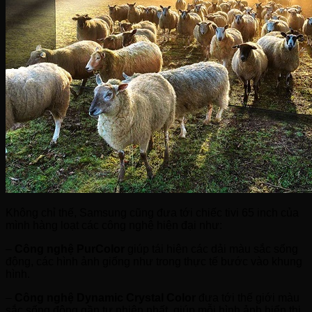
Không chỉ thế, Samsung cũng đưa tới chiếc tivi 65 inch của
mình hàng loạt các công nghệ hiện đại như:
–
Công nghệ PurColor
giúp tái hiện các dải màu sắc sống
động, các hình ảnh giống như trong thực tế bước vào khung
hình.
–
Công nghệ Dynamic Crystal Color
đưa tới thế giới màu
sắc sống động gần tự nhiên nhất, giúp mỗi hình ảnh hiển thị