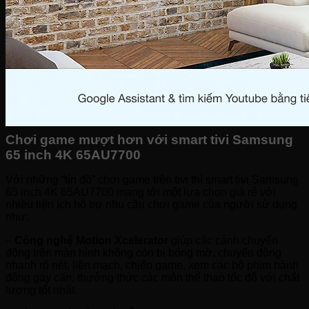
Chơi game mượt hơn với smart tivi Samsung
65 inch 4K 65AU7700
Với những “tín đồ” chơi game trên tivi thì smart tivi Samsung
65 inch 4K 65AU7700 mang tới một lựa chọn giá rẻ với
nhiều tiện ích hỗ trợ nhu cầu chơi game của người sử dụng
như:
–
Công nghệ Motion Xcelerator
giúp các cảnh chuyển
động trên màn hình không còn bị bóng mờ, chuyển động
nhanh rõ nét, liền mạch, chiến game, xem các bộ phim hành
động gay cấn, thưởng thức các môn thể thao tốc độ với chất
lượng tốt nhất.