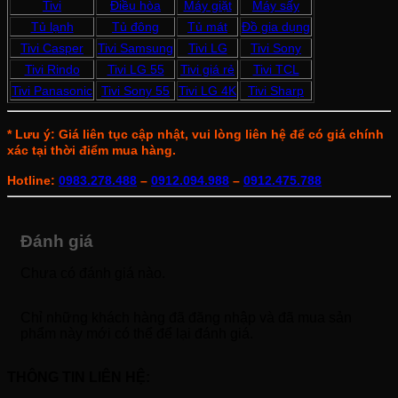
Tivi
Điều hòa
Máy giặt
Máy sấy
Tủ lạnh
Tủ đông
Tủ mát
Đồ gia dụng
Tivi Casper
Tivi Samsung
Tivi LG
Tivi Sony
Tivi Rindo
Tivi LG 55
Tivi giá rẻ
Tivi TCL
Tivi Panasonic
Tivi Sony 55
Tivi LG 4K
Tivi Sharp
* Lưu ý: Giá liên tục cập nhật, vui lòng liên hệ để có giá chính
xác tại thời điểm mua hàng.
Hotline:
0983.278.488
–
0912.094.988
–
0912.475.788
Đánh giá
Chưa có đánh giá nào.
Chỉ những khách hàng đã đăng nhập và đã mua sản
phẩm này mới có thể để lại đánh giá.
THÔNG TIN LIÊN HỆ: