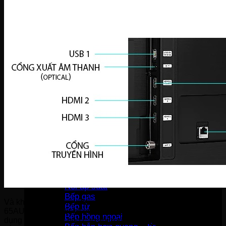
Bàn là khô
Bàn là hơi nước
Bàn là cây
Máy sấy tóc
Máy hút bụi
Máy tạo ẩm
Thiết bị bếp
Hút mùi
Lò vi sóng
Lò nướng
Máy rửa bát
Máy sấy bát
Bộ nồi
Nồi chiên không dầu
Nồi cơm-Bếp
Nồi cơm điện
Máy lọc không khí
Nồi áp suất
Bếp gas
Và không thể không nhắc tới remote của tivi Samsung
Bếp từ
65AU7700 có thiết kế với giao diện thân thiện với người sử
Bếp hồng ngoại
dụng khi tối thiểu hóa các phím chức năng chính mà người