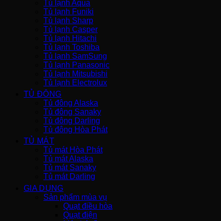
Tủ lạnh Aqua
Tủ lạnh Funiki
Tủ lạnh Sharp
Tủ lạnh Casper
Tủ lạnh Hitachi
Tủ lạnh Toshiba
Tủ lạnh SamSung
Tủ lạnh Panasonic
Tủ lạnh Mitsubishi
Tủ lạnh Electrolux
TỦ ĐÔNG
Tủ đông Alaska
Tủ đông Sanaky
Tủ đông Darling
Tủ đông Hòa Phát
TỦ MÁT
Tủ mát Hòa Phát
Tủ mát Alaska
Tủ mát Sanaky
Tủ mát Darling
GIA DỤNG
Sản phẩm mùa vụ
Quạt điều hòa
Quạt điện