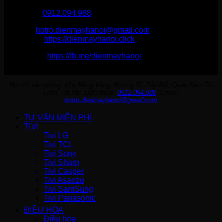
Điện Máy Hà Nội
Hotline :
0912.094.988
Email:
hotro.dienmayhanoi@gmail.com
Website:
https://dienmayhanoi.click
Fanpage:
https://fb.me/dienmayhanoi
Địa chỉ văn phòng: Kho Đồng Vàng, Đường 70, Tây Mỗ, Quận Nam Từ
Liêm, Hà Nội. Điện thoại:
0912.094.988
. Email:
hotro.dienmayhanoi@gmail.com
TƯ VẤN MIỄN PHÍ
TIVI
Tivi LG
Tivi TCL
Tivi Sony
Tivi Sharp
Tivi Casper
Tivi Asanzo
Tivi SamSung
Tivi Panasonic
ĐIỀU HÒA
Điều hòa