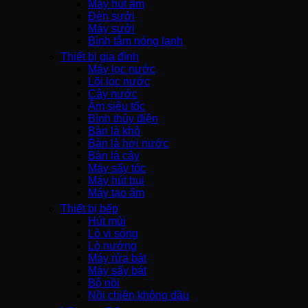
Máy hút ẩm
Đèn sưởi
Máy sưởi
Bình tắm nóng lạnh
Thiết bị gia đình
Máy lọc nước
Lõi lọc nước
Cây nước
Ấm siêu tốc
Bình thủy điện
Bàn là khô
Bàn là hơi nước
Bàn là cây
Máy sấy tóc
Máy hút bụi
Máy tạo ẩm
Thiết bị bếp
Hút mùi
Lò vi sóng
Lò nướng
Máy rửa bát
Máy sấy bát
Bộ nồi
Nồi chiên không dầu