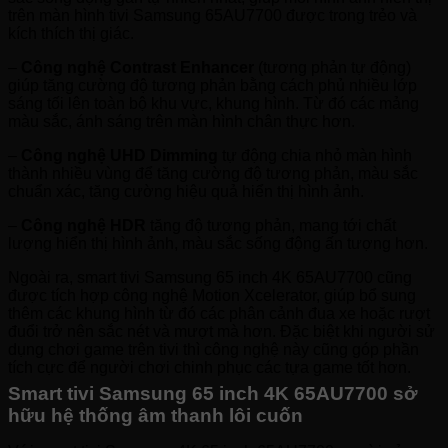
trên màn hình tivi Samsung 65AU7700 được trong trẻo và
kích thích thị giác.
–
Công nghệ Contrast Enhancer
(tương phản tự động)
giúp tăng cường độ tương phản bằng cách phủ nhiều lớp
sáng tối lên toàn bộ khu vực, khung hình. Từ đó các mảng
màu sắc, ánh sáng trên màn hình chân thực hơn.
–
Công nghệ UHD Dimming
tự động chia nhỏ màn hình
thành nhiều vùng để tăng cường độ tương phản, màu sắc
chuẩn xác, tăng cường hiệu quả hiển thị hình ảnh.
–
Công nghệ HDR
tăng độ tương phản, mang tới chất
lượng hiển thị hình ảnh, màu sắc sống động ấn tượng hơn.
Ngoài ra, smart tivi Samsung 65 inch 4K 65AU7700 cũng
được tích hợp công nghệ Motion Xcelerator, giúp bổ sung
thêm các khung hình từ đó các phân cảnh đua xe hoặc rượt
đuổi trở nên sắc nét và mượt mà hơn. Đặc biệt khi người sử
dụng chơi game trên tivi thì công nghệ này cũng góp phần
tích cực để người chơi chinh phục các tựa game tốt hơn.
Smart tivi Samsung 65 inch 4K 65AU7700 sở
hữu hệ thống âm thanh lôi cuốn