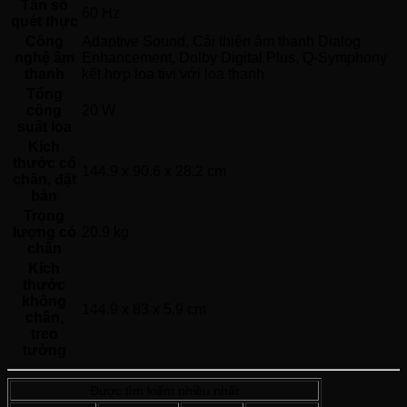
Tần số
60 Hz 
quét thực
Công
Adaptive Sound, Cải thiện âm thanh Dialog 
nghệ âm
Enhancement, Dolby Digital Plus, Q-Symphony 
thanh
kết hợp loa tivi với loa thanh 
Tổng
công
20 W 
suất loa
Kích
thước có
144.9 x 90.6 x 28.2 cm
chân, đặt
bàn
Trọng
lượng có
20.9 kg
chân
Kích
thước
không
144.9 x 83 x 5.9 cm
chân,
treo
tường
Được tìm kiếm nhiều nhất