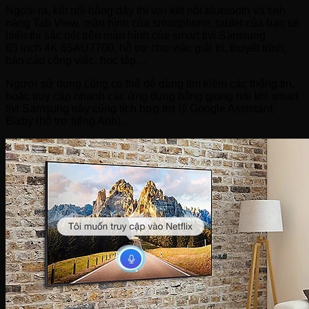
Ngoài ra, kết nối bằng dây thì với kết nối bluetooth và tính
năng Tab View, màn hình của smartphone, tablet của bạn sẽ
hiển thị sắc nét trên màn hình của smart tivi Samsung
65 inch 4K 65AU7700, hỗ trợ cho việc giải trí, thuyết trình,
báo cáo công việc, học tập…
Người sử dụng cũng có thể dễ dàng tìm kiếm các thông tin,
hoặc truy cập nhanh các ứng dụng bằng giọng nói khi smart
tivi Samsung này cũng tích hợp trợ lý Google Assistant,
Bixby (hỗ trợ tiếng Anh)…