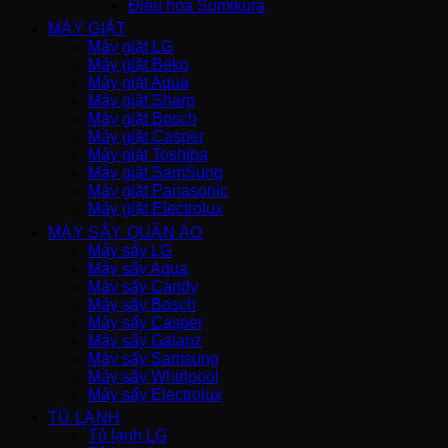
Điều hòa Sumikura
MÁY GIẶT
Máy giặt LG
Máy giặt Beko
Máy giặt Aqua
Máy giặt Sharp
Máy giặt Bosch
Máy giặt Casper
Máy giặt Toshiba
Máy giặt SamSung
Máy giặt Panasonic
Máy giặt Electrolux
MÁY SẤY QUẦN ÁO
Máy sấy LG
Máy sấy Aqua
Máy sấy Candy
Máy sấy Bosch
Máy sấy Casper
Máy sấy Galanz
Máy sấy Samsung
Máy sấy Whirlpool
Máy sấy Electrolux
TỦ LẠNH
Tủ lạnh LG