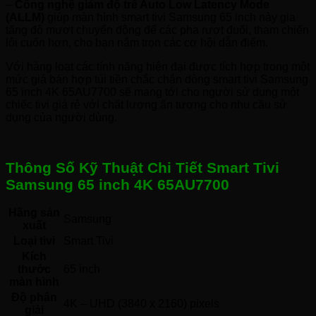
–
Công nghệ giảm độ trễ Auto Low Latency Mode
(ALLM)
giúp màn hình smart tivi Samsung 65 inch này gia
tăng độ mượt chuyển động để các pha rượt đuổi, tham chiến
lôi cuốn hơn, cho bạn nắm trọn các cơ hội dẫn điểm.
Với hàng loạt các tính năng hiện đại được tích hợp trong một
mức giá bán hợp túi tiền chắc chắn dòng smart tivi Samsung
65 inch 4K 65AU7700 sẽ mang tới cho người sử dụng một
chiếc tivi giá rẻ với chất lượng ấn tượng cho nhu cầu sử
dụng của người dùng.
Thông Số Kỹ Thuật Chi Tiết Smart Tivi
Samsung 65 inch 4K 65AU7700
Hãng sản
Samsung 
xuất
Loại tivi
Smart Tivi 
Kích
thước
65 inch
màn hình
Độ phân
4K – UHD (3840 x 2160) pixels
giải