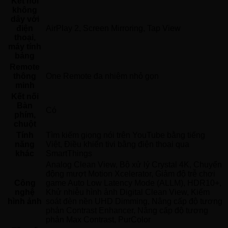
Kết nối
không
dây với
điện
AirPlay 2, Screen Mirroring, Tap View 
thoại,
máy tính
bảng
Remote
thông
One Remote đa nhiệm nhỏ gọn 
minh
Kết nối
Bàn
Có 
phím,
chuột
Tính
Tìm kiếm giọng nói trên YouTube bằng tiếng 
năng
Việt, Điều khiển tivi bằng điện thoại qua 
khác
SmartThings 
Analog Clean View, Bộ xử lý Crystal 4K, Chuyển 
động mượt Motion Xcelerator, Giảm độ trễ chơi 
Công
game Auto Low Latency Mode (ALLM), HDR10+, 
nghệ
Khử nhiễu hình ảnh Digital Clean View, Kiểm 
hình ảnh
soát đèn nền UHD Dimming, Nâng cấp độ tương 
phản Contrast Enhancer, Nâng cấp độ tương 
phản Max Contrast, PurColor 