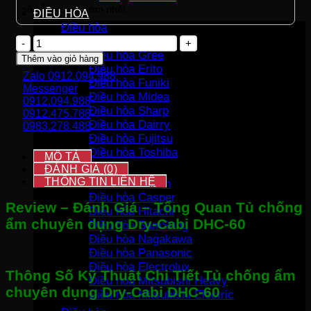
sẽ hỗ trợ bạn sớm nhất.
ĐIỀU HÒA
Điều hòa
Điều hòa LG
Tủ
chống
Điều hòa Gree
Thêm vào giỏ hàng
ẩm
Điều hòa Erito
Zalo 0912.094.988
chuyên
Điều hòa Funiki
Messenger
dụng
Điều hòa Midea
0912.094.988
Dry-
Điều hòa Sharp
0912.475.788
Cabi
Điều hòa Dairry
0983.278.488
DHC-
Điều hòa Fujitsu
60
Điều hòa Toshiba
số
MÔ TẢ
lượng
ĐÁNH GIÁ (0)
Điều hòa
THÔNG TIN LIÊN HỆ
Điều hòa Daikin
Điều hòa Casper
Review – Đánh Giá – Tổng Quan Tủ chống
Điều hòa Hitachi
ẩm chuyên dụng Dry-Cabi DHC-60
Điều hòa SamSung
Điều hòa Nagakawa
Điều hòa Panasonic
Điều hòa Electrolux
Thông Số Kỹ Thuật Chi Tiết Tủ chống ẩm
Điều hòa Mitsubishi Heavy
chuyên dụng Dry-Cabi DHC-60
Điều hòa Mitsubishi Electric