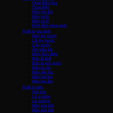
Quạt điều hòa
Quạt điện
Máy hút ẩm
Đèn sưởi
Máy sưởi
Bình tắm nóng lạnh
Thiết bị gia đình
Máy lọc nước
Lõi lọc nước
Cây nước
Ấm siêu tốc
Bình thủy điện
Bàn là khô
Bàn là hơi nước
Bàn là cây
Máy sấy tóc
Máy hút bụi
Máy tạo ẩm
Thiết bị bếp
Hút mùi
Lò vi sóng
Lò nướng
Máy rửa bát
Máy sấy bát