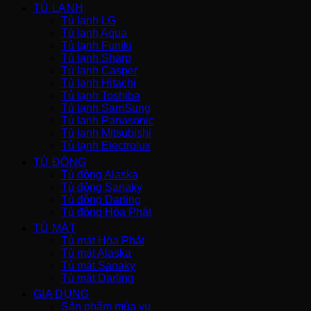
TỦ LẠNH
Tủ lạnh LG
Tủ lạnh Aqua
Tủ lạnh Funiki
Tủ lạnh Sharp
Tủ lạnh Casper
Tủ lạnh Hitachi
Tủ lạnh Toshiba
Tủ lạnh SamSung
Tủ lạnh Panasonic
Tủ lạnh Mitsubishi
Tủ lạnh Electrolux
TỦ ĐÔNG
Tủ đông Alaska
Tủ đông Sanaky
Tủ đông Darling
Tủ đông Hòa Phát
TỦ MÁT
Tủ mát Hòa Phát
Tủ mát Alaska
Tủ mát Sanaky
Tủ mát Darling
GIA DỤNG
Sản phẩm mùa vụ