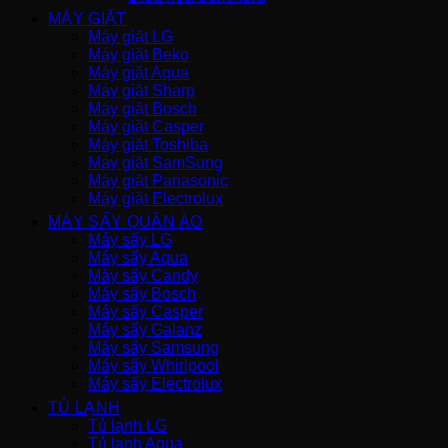
MÁY GIẶT
Máy giặt LG
Máy giặt Beko
Máy giặt Aqua
Máy giặt Sharp
Máy giặt Bosch
Máy giặt Casper
Máy giặt Toshiba
Máy giặt SamSung
Máy giặt Panasonic
Máy giặt Electrolux
MÁY SẤY QUẦN ÁO
Máy sấy LG
Máy sấy Aqua
Máy sấy Candy
Máy sấy Bosch
Máy sấy Casper
Máy sấy Galanz
Máy sấy Samsung
Máy sấy Whirlpool
Máy sấy Electrolux
TỦ LẠNH
Tủ lạnh LG
Tủ lạnh Aqua