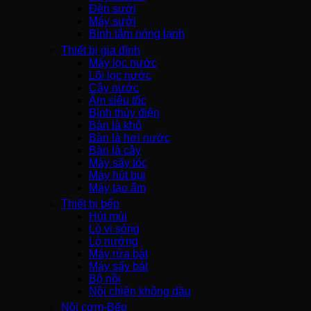
Đèn sưởi
Máy sưởi
Bình tắm nóng lạnh
Thiết bị gia đình
Máy lọc nước
Lõi lọc nước
Cây nước
Ấm siêu tốc
Bình thủy điện
Bàn là khô
Bàn là hơi nước
Bàn là cây
Máy sấy tóc
Máy hút bụi
Máy tạo ẩm
Thiết bị bếp
Hút mùi
Lò vi sóng
Lò nướng
Máy rửa bát
Máy sấy bát
Bộ nồi
Nồi chiên không dầu
Nồi cơm-Bếp