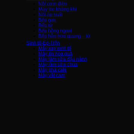
Nồi cơm điện
Máy lọc không khí
Nồi áp suất
Bếp gas
Bếp từ
Bếp hồng ngoại
Bếp hỗn hợp quang – từ
Sinh tố-Ép-Trộn
Máy xay sinh tố
Máy ép hoa quả
Máy làm sữa đậu nành
Máy làm sữa chua
Máy pha cafe
Máy vắt cam