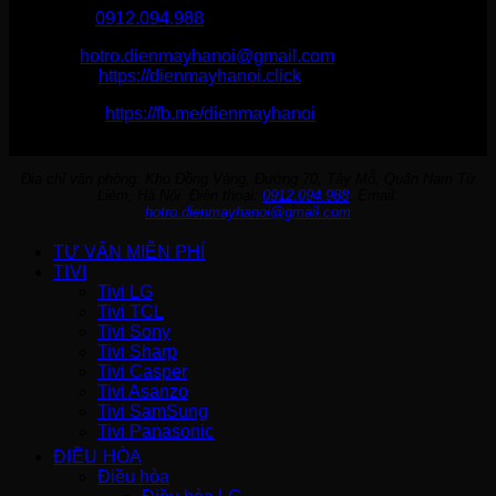
Hotline :
0912.094.988
Email:
hotro.dienmayhanoi@gmail.com
Website:
https://dienmayhanoi.click
Fanpage:
https://fb.me/dienmayhanoi
Địa chỉ văn phòng: Kho Đồng Vàng, Đường 70, Tây Mỗ, Quận Nam Từ
Liêm, Hà Nội. Điện thoại:
0912.094.988
. Email:
hotro.dienmayhanoi@gmail.com
TƯ VẤN MIỄN PHÍ
TIVI
Tivi LG
Tivi TCL
Tivi Sony
Tivi Sharp
Tivi Casper
Tivi Asanzo
Tivi SamSung
Tivi Panasonic
ĐIỀU HÒA
Điều hòa