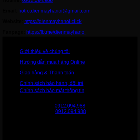
Hotline:
0912.094.988
Email:
hotro.dienmayhanoi@gmail.com
Website:
https://dienmayhanoi.click
Fanpage:
https://fb.me/dienmayhanoi
Giới thiệu về chúng tôi
Hướng dẫn mua hàng Online
Giao hàng & Thanh toán
Chính sách bảo hành, đổi trả
Chính sách bảo mật thông tin
Gọi mua hàng
0912.094.988
Gọi khiếu nại
0912.094.988
THÔNG TIN LIÊN HỆ
Điện Máy Hà Nội