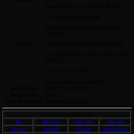
Bánh xe chịu lực di chuyển dễ dàng
Cửa tủ kèm khóa an toàn
Điều chỉnh nhiệt độ Digital tăng độ 
chính xác
Tiện ích
Dàn lạnh đồng nguyên chất siêu bền
Gas R290 tiết kiệm điện và bảo vệ môi 
trường
Đèn LED chiếu sáng
Có khả năng làm bia tuyết 
Kích thước
1930 x 710 x 825 mm
Trọng lượng
75 kg
Chất liệu thân tủ
Thép sơn tĩnh điện 
Được tìm kiếm nhiều nhất
Tivi
Điều hòa
Máy giặt
Máy sấy
Tủ lạnh
Tủ đông
Tủ mát
Đồ gia dụng