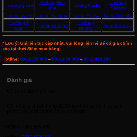
Tủ đông Hòa
Tủ đông
Tủ đông giá rẻ
Tủ đông Alaska
phát
Sanaky
Tủ mát giá rẻ
Tủ mát Hòa phát
Tủ mát Alaska
Tủ mát Sanaky
Tủ đông 1
Tủ đông
Tủ đông 2 ngăn
Tủ mát Darling
ngăn
Darling
* Lưu ý: Giá liên tục cập nhật, vui lòng liên hệ để có giá chính
xác tại thời điểm mua hàng.
Hotline:
0983.278.488
–
0912.094.988
–
0912.475.788
Đánh giá
Chưa có đánh giá nào.
Chỉ những khách hàng đã đăng nhập và đã mua sản
phẩm này mới có thể để lại đánh giá.
THÔNG TIN LIÊN HỆ: