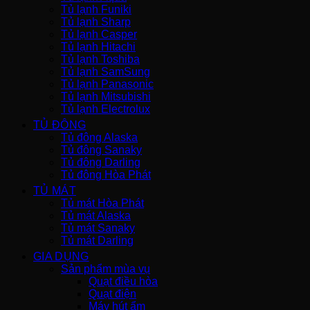
Tủ lạnh Funiki
Tủ lạnh Sharp
Tủ lạnh Casper
Tủ lạnh Hitachi
Tủ lạnh Toshiba
Tủ lạnh SamSung
Tủ lạnh Panasonic
Tủ lạnh Mitsubishi
Tủ lạnh Electrolux
TỦ ĐÔNG
Tủ đông Alaska
Tủ đông Sanaky
Tủ đông Darling
Tủ đông Hòa Phát
TỦ MÁT
Tủ mát Hòa Phát
Tủ mát Alaska
Tủ mát Sanaky
Tủ mát Darling
GIA DỤNG
Sản phẩm mùa vụ
Quạt điều hòa
Quạt điện
Máy hút ẩm