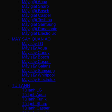
Máy giặt Aqua
Máy giặt Sharp
Máy giặt Bosch
Máy giặt Casper
Máy giặt Toshiba
Máy giặt SamSung
Máy giặt Panasonic
Máy giặt Electrolux
MÁY SẤY QUẦN ÁO
Máy sấy LG
Máy sấy Aqua
Máy sấy Candy
Máy sấy Bosch
Máy sấy Casper
Máy sấy Galanz
Máy sấy Samsung
Máy sấy Whirlpool
Máy sấy Electrolux
TỦ LẠNH
Tủ lạnh LG
Tủ lạnh Aqua
Tủ lạnh Funiki
Tủ lạnh Sharp
Tủ lạnh Casper