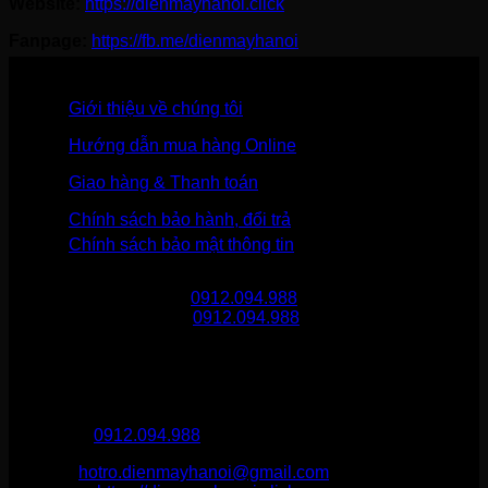
Website:
https://dienmayhanoi.click
Fanpage:
https://fb.me/dienmayhanoi
Giới thiệu về chúng tôi
Hướng dẫn mua hàng Online
Giao hàng & Thanh toán
Chính sách bảo hành, đổi trả
Chính sách bảo mật thông tin
Gọi mua hàng
0912.094.988
Gọi khiếu nại
0912.094.988
THÔNG TIN LIÊN HỆ
Điện Máy Hà Nội
Hotline :
0912.094.988
Email:
hotro.dienmayhanoi@gmail.com