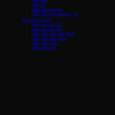
Bếp gas
Bếp từ
Bếp hồng ngoại
Bếp hỗn hợp quang – từ
Sinh tố-Ép-Trộn
Máy xay sinh tố
Máy ép hoa quả
Máy làm sữa đậu nành
Máy làm sữa chua
Máy pha cafe
Máy vắt cam