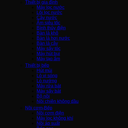
Thiết bị gia đình
Máy lọc nước
Lõi lọc nước
Cây nước
Ấm siêu tốc
Bình thủy điện
Bàn là khô
Bàn là hơi nước
Bàn là cây
Máy sấy tóc
Máy hút bụi
Máy tạo ẩm
Thiết bị bếp
Hút mùi
Lò vi sóng
Lò nướng
Máy rửa bát
Máy sấy bát
Bộ nồi
Nồi chiên không dầu
Nồi cơm-Bếp
Nồi cơm điện
Máy lọc không khí
Nồi áp suất