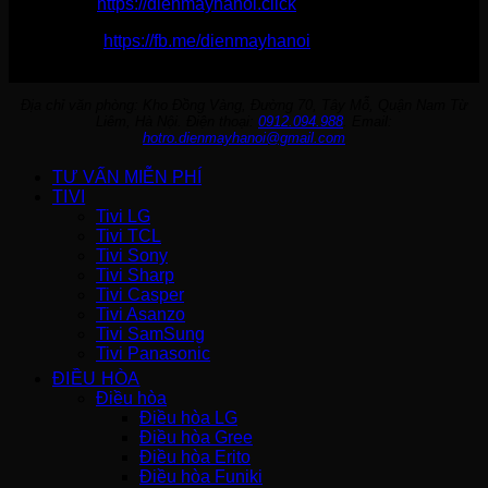
Website:
https://dienmayhanoi.click
Fanpage:
https://fb.me/dienmayhanoi
Địa chỉ văn phòng: Kho Đồng Vàng, Đường 70, Tây Mỗ, Quận Nam Từ
Liêm, Hà Nội. Điện thoại:
0912.094.988
. Email:
hotro.dienmayhanoi@gmail.com
TƯ VẤN MIỄN PHÍ
TIVI
Tivi LG
Tivi TCL
Tivi Sony
Tivi Sharp
Tivi Casper
Tivi Asanzo
Tivi SamSung
Tivi Panasonic
ĐIỀU HÒA
Điều hòa
Điều hòa LG
Điều hòa Gree
Điều hòa Erito
Điều hòa Funiki