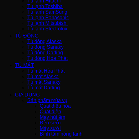
Tủ lạnh Hitachi
Tủ lạnh Toshiba
Tủ lạnh SamSung
Tủ lạnh Panasonic
Tủ lạnh Mitsubishi
Tủ lạnh Electrolux
TỦ ĐÔNG
Tủ đông Alaska
Tủ đông Sanaky
Tủ đông Darling
Tủ đông Hòa Phát
TỦ MÁT
Tủ mát Hòa Phát
Tủ mát Alaska
Tủ mát Sanaky
Tủ mát Darling
GIA DỤNG
Sản phẩm mùa vụ
Quạt điều hòa
Quạt điện
Máy hút ẩm
Đèn sưởi
Máy sưởi
Bình tắm nóng lạnh