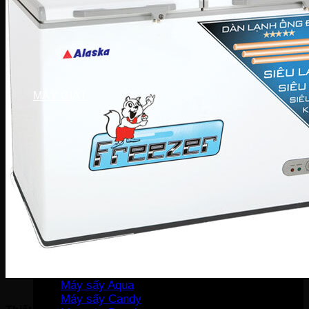
Điều hòa
Điều hòa Ecool
Điều hòa Sunhouse
Điều hòa Fujiaire
Điều hòa General
Điều hòa Sumikura
MÁY GIẶT
Máy giặt LG
Máy giặt Beko
Máy giặt Aqua
Máy giặt Sharp
Máy giặt Bosch
Máy giặt Casper
Máy giặt Toshiba
Máy giặt SamSung
Máy giặt Panasonic
Máy giặt Electrolux
MÁY SẤY QUẦN ÁO
Máy sấy LG
Máy sấy Aqua
Máy sấy Candy