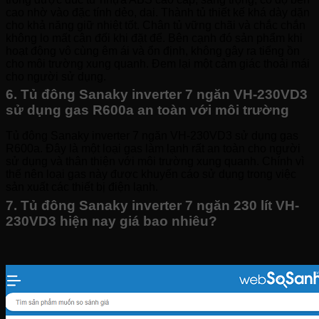
cao nhờ vào đặc tính dẻo, dai. Thành tủ thiết kế khá dày dặn
cho khả năng giữ nhiệt tốt. Chân tủ vững chãi và chắc chắn
không lo mất cân đối khi đặt để. Bên cạnh đó sản phẩm khi
hoạt động vô cùng êm ái và ổn định, không gây ra tiếng ồn
cho môi trường xung quanh. Đem lại một cảm giác thoải mái
cho người sử dụng.
6. Tủ đông Sanaky inverter 7 ngăn VH-230VD3
sử dụng gas R600a an toàn với môi trường
Tủ đông Sanaky inverter 7 ngăn VH-230VD3 sử dụng gas
R600a. Đây là một loại gas làm lạnh rất an toàn cho người
sử dụng và thân thiện với môi trường xung quanh. Chính vì
thế nên loại gas này được khuyến cáo sử dụng trong việc
sản xuất các thiết bị điện lạnh.
7. Tủ đông Sanaky inverter 7 ngăn 230 lít VH-
230VD3 hiện nay giá bao nhiêu?