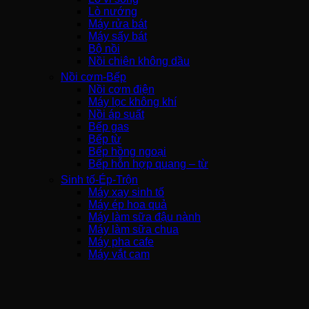
Lò nướng
Máy rửa bát
Máy sấy bát
Bộ nồi
Nồi chiên không dầu
Nồi cơm-Bếp
Nồi cơm điện
Máy lọc không khí
Nồi áp suất
Bếp gas
Bếp từ
Bếp hồng ngoại
Bếp hỗn hợp quang – từ
Sinh tố-Ép-Trộn
Máy xay sinh tố
Máy ép hoa quả
Máy làm sữa đậu nành
Máy làm sữa chua
Máy pha cafe
Máy vắt cam