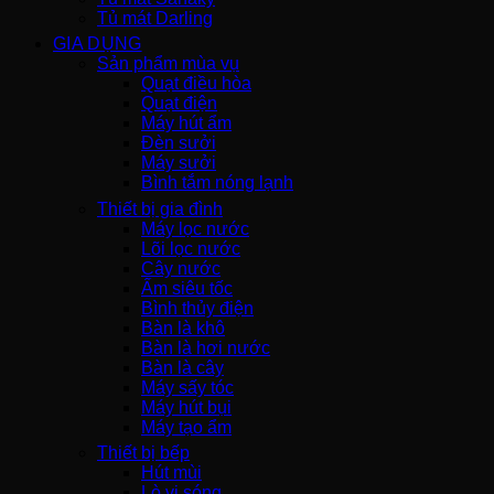
Tủ mát Darling
GIA DỤNG
Sản phẩm mùa vụ
Quạt điều hòa
Quạt điện
Máy hút ẩm
Đèn sưởi
Máy sưởi
Bình tắm nóng lạnh
Thiết bị gia đình
Máy lọc nước
Lõi lọc nước
Cây nước
Ấm siêu tốc
Bình thủy điện
Bàn là khô
Bàn là hơi nước
Bàn là cây
Máy sấy tóc
Máy hút bụi
Máy tạo ẩm
Thiết bị bếp
Hút mùi
Lò vi sóng