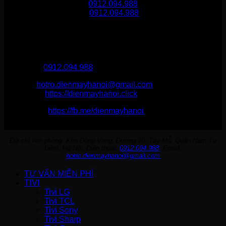
Gọi mua hàng
0912.094.988
Gọi khiếu nại
0912.094.988
THÔNG TIN LIÊN HỆ
Điện Máy Hà Nội
Hotline :
0912.094.988
Email:
hotro.dienmayhanoi@gmail.com
Website:
https://dienmayhanoi.click
Fanpage:
https://fb.me/dienmayhanoi
Địa chỉ văn phòng: Kho Đồng Vàng, Đường 70, Tây Mỗ, Quận Nam Từ
Liêm, Hà Nội. Điện thoại:
0912.094.988
. Email:
hotro.dienmayhanoi@gmail.com
TƯ VẤN MIỄN PHÍ
TIVI
Tivi LG
Tivi TCL
Tivi Sony
Tivi Sharp