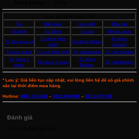
Trọng lượng
57 kg
Được tìm kiếm nhiều nhất
Tivi
Điều hòa
Máy giặt
Máy sấy
Tủ lạnh
Tủ đông
Tủ mát
Đồ gia dụng
Tủ đông Hòa
Tủ đông
Tủ đông giá rẻ
Tủ đông Alaska
phát
Sanaky
Tủ mát giá rẻ
Tủ mát Hòa phát
Tủ mát Alaska
Tủ mát Sanaky
Tủ đông 1
Tủ đông
Tủ đông 2 ngăn
Tủ mát Darling
ngăn
Darling
* Lưu ý: Giá liên tục cập nhật, vui lòng liên hệ để có giá chính
xác tại thời điểm mua hàng.
Hotline:
0983.278.488
–
0912.094.988
–
0912.475.788
Đánh giá
Chưa có đánh giá nào.