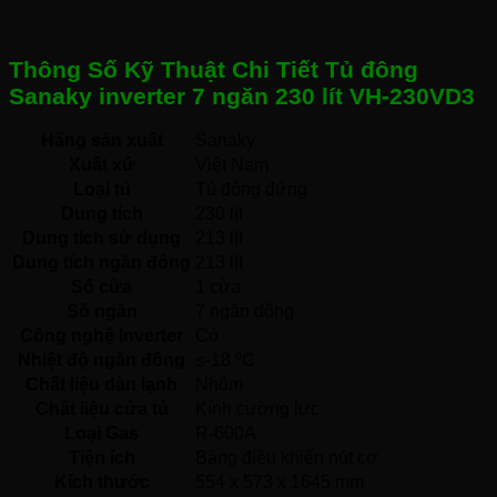
Thông Số Kỹ Thuật Chi Tiết Tủ đông
Sanaky inverter 7 ngăn 230 lít VH-230VD3
Hãng sản xuất
Sanaky 
Xuất xứ
Việt Nam 
Loại tủ
Tủ đông đứng 
Dung tích
230 lít
Dung tích sử dụng
213 lít
Dung tích ngăn đông
213 lít
Số cửa
1 cửa
Số ngăn
7 ngăn đông 
Công nghệ Inverter
Có 
Nhiệt độ ngăn đông
≤-18 ºC
Chất liệu dàn lạnh
Nhôm 
Chất liệu cửa tủ
Kính cường lực 
Loại Gas
R-600A 
Tiện ích
Bảng điều khiển nút cơ 
Kích thước
554 x 573 x 1645 mm