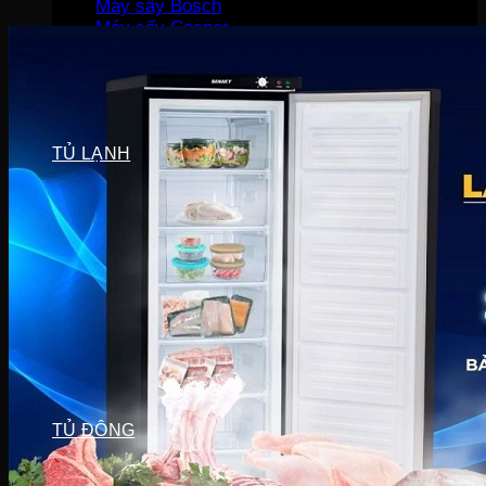
Máy sấy Bosch
Máy sấy Casper
Máy sấy Galanz
Máy sấy Samsung
Máy sấy Whirlpool
Máy sấy Electrolux
TỦ LẠNH
Tủ lạnh LG
Tủ lạnh Aqua
Tủ lạnh Funiki
Tủ lạnh Sharp
Tủ lạnh Casper
Tủ lạnh Hitachi
Tủ lạnh Toshiba
Tủ lạnh SamSung
Tủ lạnh Panasonic
Tủ lạnh Mitsubishi
Tủ lạnh Electrolux
TỦ ĐÔNG
Tủ đông Alaska
Tủ đông Sanaky