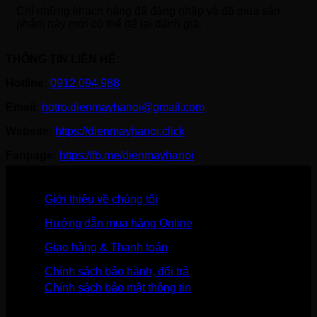
Chỉ những khách hàng đã đăng nhập và đã mua sản
phẩm này mới có thể để lại đánh giá.
THÔNG TIN LIÊN HỆ:
Hotline:
0912.094.988
Email:
hotro.dienmayhanoi@gmail.com
Website:
https://dienmayhanoi.click
Fanpage:
https://fb.me/dienmayhanoi
Giới thiệu về chúng tôi
Hướng dẫn mua hàng Online
Giao hàng & Thanh toán
Chính sách bảo hành, đổi trả
Chính sách bảo mật thông tin