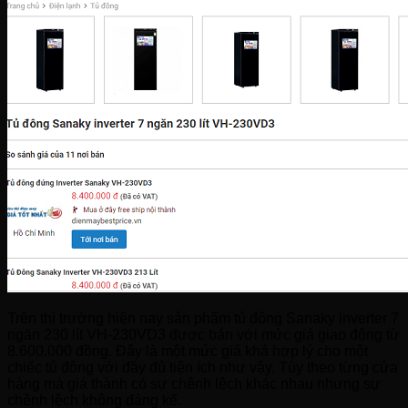
Trên thị trường hiện nay sản phẩm tủ đông Sanaky inverter 7
ngăn 230 lít VH-230VD3 được bán với mức giá giao động từ
8.600.000 đồng. Đây là một mức giá khá hợp lý cho một
chiếc tủ đông với đầy đủ tiện ích như vậy. Tùy theo từng cửa
hàng mà giá thành có sự chênh lệch khác nhau nhưng sự
chênh lệch không đáng kể.