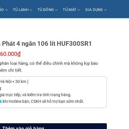
ÁO
TỦ LẠNH
TỦ ĐÔNG
TỦ MÁT
GIA DỤNG
a Phát 4 ngăn 106 lít HUF300SR1
260.000
₫
phân loại hàng, có thể điều chỉnh mà không kịp báo
hêm chi tiết.
Hà Nội < 30 km )
g
á trực tiếp, và kiểm tra tình trạng hàng.
k
khi Hotline bận, CSKH sẽ hỗ trợ bạn sớm nhất.
n 106 lít HUF300SR1 số lượng
Thêm vào giỏ hàng