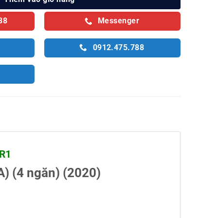
88
Messenger
0912.475.788
SR1
) (4 ngăn) (2020)