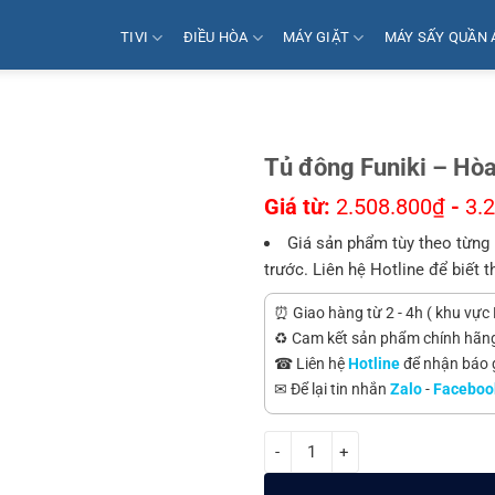
TIVI
ĐIỀU HÒA
MÁY GIẶT
MÁY SẤY QUẦN 
Tủ đông Funiki – Hò
Giá từ:
2.508.800
₫
-
3.
Giá sản phẩm tùy theo từng 
trước. Liên hệ Hotline để biết t
⏰ Giao hàng từ 2 - 4h ( khu vực 
♻️ Cam kết sản phẩm chính hãn
☎ Liên hệ
Hotline
để nhận báo gi
✉ Để lại tin nhắn
Zalo
-
Faceboo
Tủ đông Funiki - Hòa Phát 4 ngă