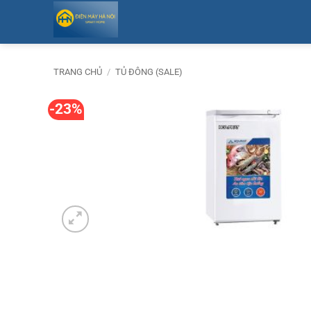
Bỏ
qua
nội
dung
TRANG CHỦ
/
TỦ ĐÔNG (SALE)
-23%