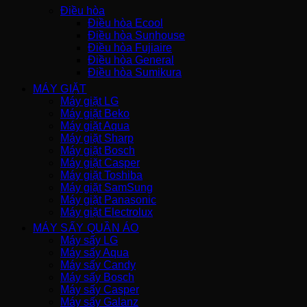
Điều hòa
Điều hòa Ecool
Điều hòa Sunhouse
Điều hòa Fujiaire
Điều hòa General
Điều hòa Sumikura
MÁY GIẶT
Máy giặt LG
Máy giặt Beko
Máy giặt Aqua
Máy giặt Sharp
Máy giặt Bosch
Máy giặt Casper
Máy giặt Toshiba
Máy giặt SamSung
Máy giặt Panasonic
Máy giặt Electrolux
MÁY SẤY QUẦN ÁO
Máy sấy LG
Máy sấy Aqua
Máy sấy Candy
Máy sấy Bosch
Máy sấy Casper
Máy sấy Galanz