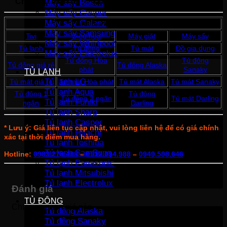
Chất liệu thân tủ
Tôn sơn tĩnh điện
Máy sấy Bosch
Máy sấy Casper
Máy sấy Galanz
Được tìm kiếm nhiều nhất
Máy sấy Samsung
Tivi
Điều hòa
Máy giặt
Máy sấy
Máy sấy Whirlpool
Tủ lạnh
Tủ đông
Tủ mát
Đồ gia dụng
Máy sấy Electrolux
Tủ đông Hòa
Tủ đông
Tủ đông giá rẻ
Tủ đông Alaska
phát
Sanaky
TỦ LẠNH
Tủ lạnh LG
Tủ mát giá rẻ
Tủ mát Hòa phát
Tủ mát Alaska
Tủ mát Sanaky
Tủ lạnh Aqua
Tủ đông 1
Tủ đông
Tủ đông 2 ngăn
Tủ mát Darling
Tủ lạnh Funiki
ngăn
Darling
Tủ lạnh Sharp
Tủ lạnh Casper
* Lưu ý: Giá liên tục cập nhật, vui lòng liên hệ để có giá chính
Tủ lạnh Hitachi
xác tại thời điểm mua hàng.
Tủ lạnh Toshiba
Tủ lạnh SamSung
Hotline:
0983.278.488
–
0912.094.988
–
0949.598.646
Tủ lạnh Panasonic
Tủ lạnh Mitsubishi
Tủ lạnh Electrolux
Đánh giá
TỦ ĐÔNG
Chưa có đánh giá nào.
Tủ đông Alaska
Tủ đông Sanaky