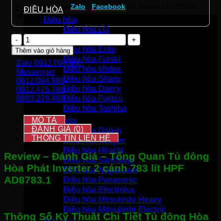
✉ Để lại tin nhắn
Zalo
-
Facebook
khi Hotline bận, CSKH
ĐIỀU HÒA
sẽ hỗ trợ bạn sớm nhất.
Điều hòa
Điều hòa LG
Tủ
Điều hòa Gree
đông
Điều hòa Erito
Thêm vào giỏ hàng
Hòa
Điều hòa Funiki
Zalo 0912.094.988
Phát
Điều hòa Midea
Messenger
Inverter
Điều hòa Sharp
0912.094.988
2
Điều hòa Dairry
0912.475.788
cánh
Điều hòa Fujitsu
0983.278.488
783
Điều hòa Toshiba
lít
HPF
MÔ TẢ
Điều hòa
AD8783.1
ĐÁNH GIÁ (0)
Điều hòa Daikin
số
THÔNG TIN LIÊN HỆ
Điều hòa Casper
lượng
Điều hòa Hitachi
Review – Đánh Giá – Tổng Quan Tủ đông
Điều hòa SamSung
Hòa Phát Inverter 2 cánh 783 lít HPF
Điều hòa Nagakawa
AD8783.1
Điều hòa Panasonic
Điều hòa Electrolux
Điều hòa Mitsubishi Heavy
Điều hòa Mitsubishi Electric
Thông Số Kỹ Thuật Chi Tiết Tủ đông Hòa