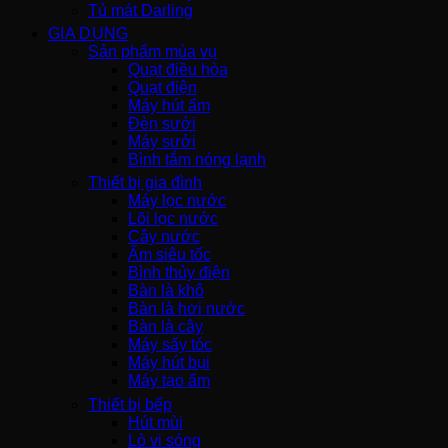
Tủ mát Darling
GIA DỤNG
Sản phẩm mùa vụ
Quạt điều hòa
Quạt điện
Máy hút ẩm
Đèn sưởi
Máy sưởi
Bình tắm nóng lạnh
Thiết bị gia đình
Máy lọc nước
Lõi lọc nước
Cây nước
Ấm siêu tốc
Bình thủy điện
Bàn là khô
Bàn là hơi nước
Bàn là cây
Máy sấy tóc
Máy hút bụi
Máy tạo ẩm
Thiết bị bếp
Hút mùi
Lò vi sóng