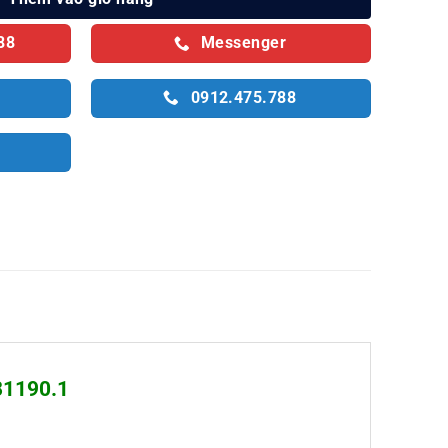
88
Messenger
0912.475.788
81190.1