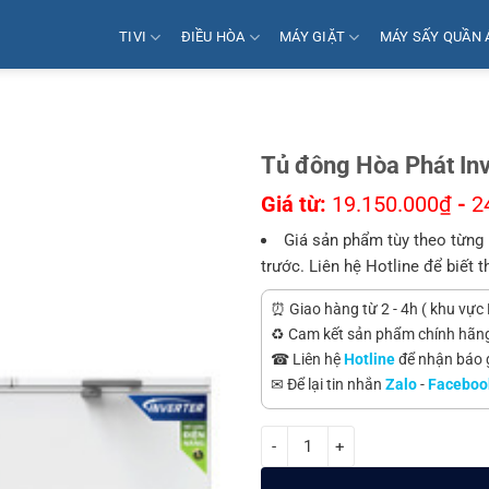
TIVI
ĐIỀU HÒA
MÁY GIẶT
MÁY SẤY QUẦN 
Tủ đông Hòa Phát In
Giá từ:
19.150.000
₫
-
2
Giá sản phẩm tùy theo từng 
trước. Liên hệ Hotline để biết t
⏰ Giao hàng từ 2 - 4h ( khu vực 
♻️ Cam kết sản phẩm chính hãn
☎ Liên hệ
Hotline
để nhận báo gi
✉ Để lại tin nhắn
Zalo
-
Faceboo
Tủ đông Hòa Phát Inverter 3 cán