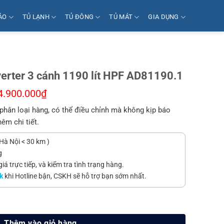
ÁO
TỦ LẠNH
TỦ ĐÔNG
TỦ MÁT
GIA DỤNG
verter 3 cánh 1190 lít HPF AD81190.1
4.900.000
₫
phân loại hàng, có thể điều chỉnh mà không kịp báo
hêm chi tiết.
Hà Nội < 30 km )
g
á trực tiếp, và kiểm tra tình trạng hàng.
k
khi Hotline bận, CSKH sẽ hỗ trợ bạn sớm nhất.
h 1190 lít HPF AD81190.1 số lượng
Thêm vào giỏ hàng