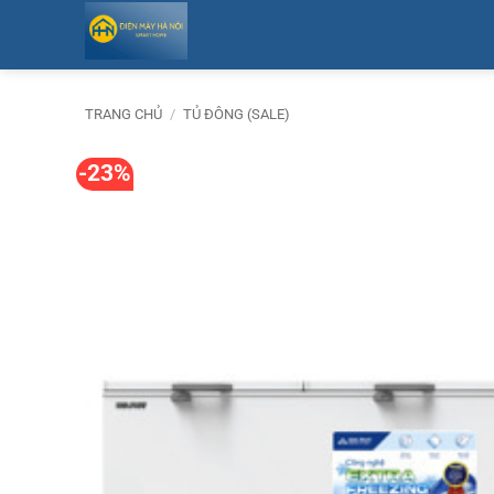
Bỏ
qua
nội
dung
TRANG CHỦ
/
TỦ ĐÔNG (SALE)
-23%