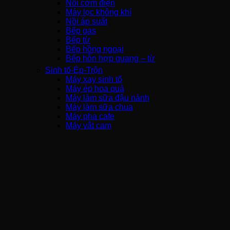
Nồi cơm điện
Máy lọc không khí
Nồi áp suất
Bếp gas
Bếp từ
Bếp hồng ngoại
Bếp hỗn hợp quang – từ
Sinh tố-Ép-Trộn
Máy xay sinh tố
Máy ép hoa quả
Máy làm sữa đậu nành
Máy làm sữa chua
Máy pha cafe
Máy vắt cam