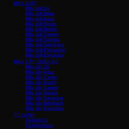
MÁY GIẶT
Máy giặt LG
Máy giặt Beko
Máy giặt Aqua
Máy giặt Sharp
Máy giặt Bosch
Máy giặt Casper
Máy giặt Toshiba
Máy giặt SamSung
Máy giặt Panasonic
Máy giặt Electrolux
MÁY SẤY QUẦN ÁO
Máy sấy LG
Máy sấy Aqua
Máy sấy Candy
Máy sấy Bosch
Máy sấy Casper
Máy sấy Galanz
Máy sấy Samsung
Máy sấy Whirlpool
Máy sấy Electrolux
TỦ LẠNH
Tủ lạnh LG
Tủ lạnh Aqua