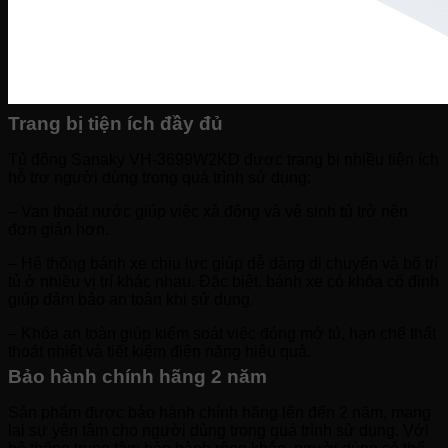
Trang bị tiện ích đầy đủ
Tủ đông Sanaky VH-3699W2KD được trang bị nhiều tiện ích
hỗ trợ người dùng trong quá trình sử dụng:
– Van thoát nước giúp việc xả đông và vệ sinh tủ trở nên
đơn giản hơn.
– Hệ thống bánh xe chịu lực giúp dễ dàng di chuyển và bố trí
tủ ở nhiều vị trí khác nhau. Đặc biệt, bánh xe có khóa cố định
giúp đảm bảo an toàn khi sử dụng.
– Khóa an toàn giúp kiểm soát việc đóng mở tủ, hạn chế thất
thoát nhiệt và tiết kiệm điện năng hiệu quả.
Bảo hành chính hãng 2 năm
Sản phẩm được bảo hành chính hãng lên đến 2 năm, mang
lại sự yên tâm cho người dùng trong quá trình sử dụng. Với