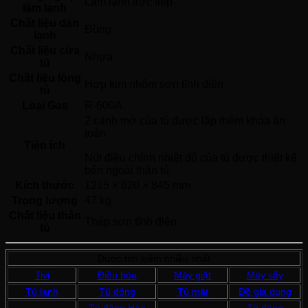
Làm lạnh trực tiếp 
làm lạnh
Chất liệu dàn
Đồng 
lạnh
Chất liệu cửa
Nhựa 
tủ
Chất liệu lòng
Hợp kim nhôm sơn tĩnh điện 
tủ
Loại Gas
R-600A 
2 cánh mở của tủ được lắp thêm khóa ăn 
toàn
Tiện ích
Nút điều chỉnh nhiệt độ của tủ được thiết kế 
bên ngoài thân tủ 
Kích thước
1215 × 620 × 845 mm
Trọng lượng
47 kg
Chất liệu thân
Thép sơn tĩnh điện 
tủ
Được tìm kiếm nhiều nhất
Tivi
Điều hòa
Máy giặt
Máy sấy
Tủ lạnh
Tủ đông
Tủ mát
Đồ gia dụng