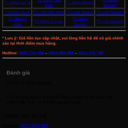
Tủ đông Hòa
Tủ đông
Tủ đông giá rẻ
Tủ đông Alaska
phát
Sanaky
Tủ mát giá rẻ
Tủ mát Hòa phát
Tủ mát Alaska
Tủ mát Sanaky
Tủ đông 1
Tủ đông
Tủ đông 2 ngăn
Tủ mát Darling
ngăn
Darling
* Lưu ý: Giá liên tục cập nhật, vui lòng liên hệ để có giá chính
xác tại thời điểm mua hàng.
Hotline:
0983.278.488
–
0912.094.988
–
0912.475.788
Đánh giá
Chưa có đánh giá nào.
Chỉ những khách hàng đã đăng nhập và đã mua sản
phẩm này mới có thể để lại đánh giá.
THÔNG TIN LIÊN HỆ:
Hotline:
0912.094.988