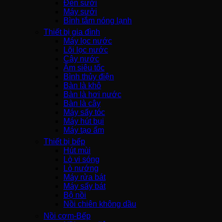
Đèn sưởi
Máy sưởi
Bình tắm nóng lạnh
Thiết bị gia đình
Máy lọc nước
Lõi lọc nước
Cây nước
Ấm siêu tốc
Bình thủy điện
Bàn là khô
Bàn là hơi nước
Bàn là cây
Máy sấy tóc
Máy hút bụi
Máy tạo ẩm
Thiết bị bếp
Hút mùi
Lò vi sóng
Lò nướng
Máy rửa bát
Máy sấy bát
Bộ nồi
Nồi chiên không dầu
Nồi cơm-Bếp