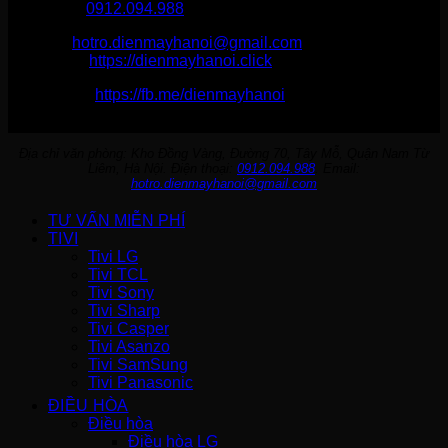
Hotline :
0912.094.988
Email:
hotro.dienmayhanoi@gmail.com
Website:
https://dienmayhanoi.click
Fanpage:
https://fb.me/dienmayhanoi
Địa chỉ văn phòng: Kho Đồng Vàng, Đường 70, Tây Mỗ, Quận Nam Từ
Liêm, Hà Nội. Điện thoại:
0912.094.988
. Email:
hotro.dienmayhanoi@gmail.com
TƯ VẤN MIỄN PHÍ
TIVI
Tivi LG
Tivi TCL
Tivi Sony
Tivi Sharp
Tivi Casper
Tivi Asanzo
Tivi SamSung
Tivi Panasonic
ĐIỀU HÒA
Điều hòa
Điều hòa LG