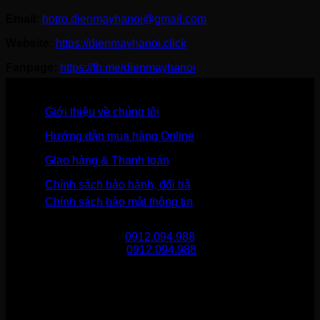
Email:
hotro.dienmayhanoi@gmail.com
Website:
https://dienmayhanoi.click
Fanpage:
https://fb.me/dienmayhanoi
Giới thiệu về chúng tôi
Hướng dẫn mua hàng Online
Giao hàng & Thanh toán
Chính sách bảo hành, đổi trả
Chính sách bảo mật thông tin
Gọi mua hàng
0912.094.988
Gọi khiếu nại
0912.094.988
THÔNG TIN LIÊN HỆ
Điện Máy Hà Nội