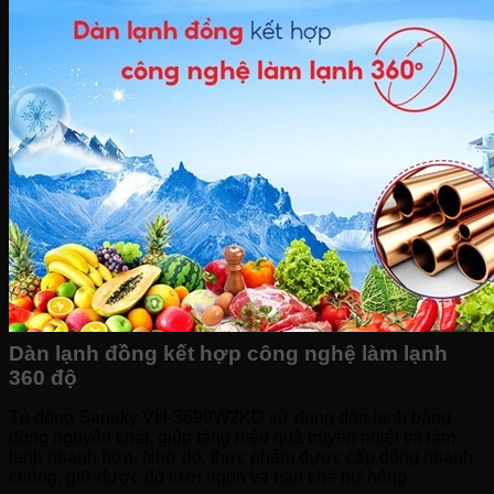
Bếp hỗn hợp quang – từ
Sinh tố-Ép-Trộn
Máy xay sinh tố
Máy ép hoa quả
Máy làm sữa đậu nành
Máy làm sữa chua
Máy pha cafe
Máy vắt cam
Dàn lạnh đồng kết hợp công nghệ làm lạnh
360 độ
Tủ đông Sanaky VH-3699W2KD sử dụng dàn lạnh bằng
đồng nguyên chất, giúp tăng hiệu quả truyền nhiệt và làm
lạnh nhanh hơn. Nhờ đó, thực phẩm được cấp đông nhanh
chóng, giữ được độ tươi ngon và hạn chế hư hỏng.