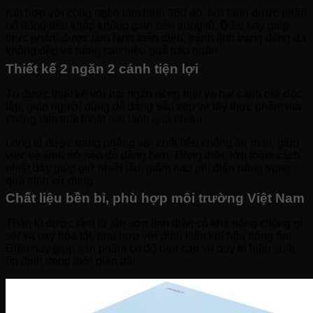
Kết hợp với công nghệ làm lạnh 360 độ, hơi lạnh được phân
bổ đồng đều khắp không gian bên trong tủ. Điều này giúp
thực phẩm được làm lạnh toàn diện, tránh tình trạng đóng đá
không đều và nâng cao hiệu quả bảo quản.
Thiết kế 2 ngăn 2 cánh tiện lợi
Tủ được thiết kế với hai ngăn riêng biệt và hai cánh mở độc
lập, giúp người dùng dễ dàng sắp xếp và lấy thực phẩm mà
không làm thất thoát hơi lạnh quá nhiều.
Lòng tủ được tráng phẳng với chất liệu chống ăn mòn, giúp
việc vệ sinh trở nên dễ dàng hơn. Đồng thời, lớp foam cách
nhiệt dày giúp giữ nhiệt lâu, giảm hao phí điện năng trong
quá trình sử dụng.
Chất liệu bền bỉ, phù hợp môi trường Việt Nam
Thân tủ được làm từ tôn sơn tĩnh điện có khả năng chống gỉ
sét và oxy hóa tốt, phù hợp với điều kiện khí hậu nóng ẩm.
Điều này giúp sản phẩm có độ bền cao và duy trì hiệu suất
ổn định trong thời gian dài.