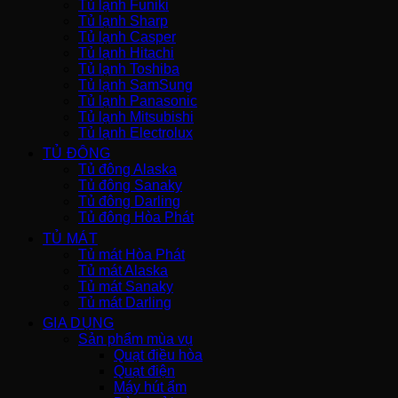
Tủ lạnh Funiki
Tủ lạnh Sharp
Tủ lạnh Casper
Tủ lạnh Hitachi
Tủ lạnh Toshiba
Tủ lạnh SamSung
Tủ lạnh Panasonic
Tủ lạnh Mitsubishi
Tủ lạnh Electrolux
TỦ ĐÔNG
Tủ đông Alaska
Tủ đông Sanaky
Tủ đông Darling
Tủ đông Hòa Phát
TỦ MÁT
Tủ mát Hòa Phát
Tủ mát Alaska
Tủ mát Sanaky
Tủ mát Darling
GIA DỤNG
Sản phẩm mùa vụ
Quạt điều hòa
Quạt điện
Máy hút ẩm