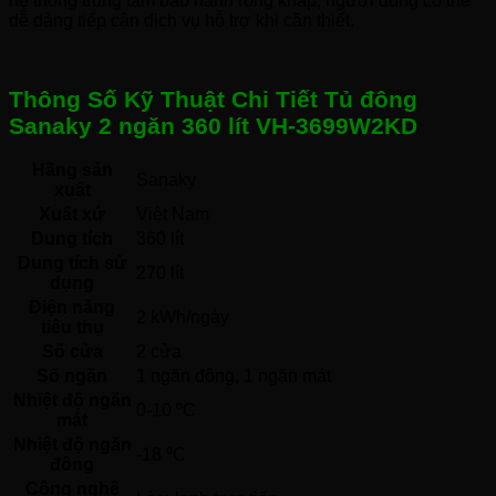
hệ thống trung tâm bảo hành rộng khắp, người dùng có thể
dễ dàng tiếp cận dịch vụ hỗ trợ khi cần thiết.
Thông Số Kỹ Thuật Chi Tiết Tủ đông
Sanaky 2 ngăn 360 lít VH-3699W2KD
Hãng sản
Sanaky 
xuất
Xuất xứ
Việt Nam 
Dung tích
360 lít
Dung tích sử
270 lít
dụng
Điện năng
2 kWh/ngày
tiêu thụ
Số cửa
2 cửa
Số ngăn
1 ngăn đông, 1 ngăn mát 
Nhiệt độ ngăn
0-10 ºC
mát
Nhiệt độ ngăn
-18 ºC
đông
Công nghệ