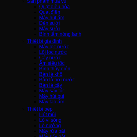
Sản phẩm mùa vụ
Quạt điều hòa
Quạt điện
Máy hút ẩm
Đèn sưởi
Máy sưởi
Bình tắm nóng lạnh
Thiết bị gia đình
Máy lọc nước
Lõi lọc nước
Cây nước
Ấm siêu tốc
Bình thủy điện
Bàn là khô
Bàn là hơi nước
Bàn là cây
Máy sấy tóc
Máy hút bụi
Máy tạo ẩm
Thiết bị bếp
Hút mùi
Lò vi sóng
Lò nướng
Máy rửa bát
Máy sấy bát