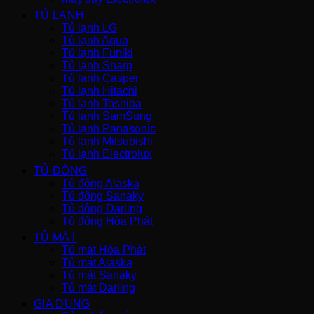
TỦ LẠNH
Tủ lạnh LG
Tủ lạnh Aqua
Tủ lạnh Funiki
Tủ lạnh Sharp
Tủ lạnh Casper
Tủ lạnh Hitachi
Tủ lạnh Toshiba
Tủ lạnh SamSung
Tủ lạnh Panasonic
Tủ lạnh Mitsubishi
Tủ lạnh Electrolux
TỦ ĐÔNG
Tủ đông Alaska
Tủ đông Sanaky
Tủ đông Darling
Tủ đông Hòa Phát
TỦ MÁT
Tủ mát Hòa Phát
Tủ mát Alaska
Tủ mát Sanaky
Tủ mát Darling
GIA DỤNG