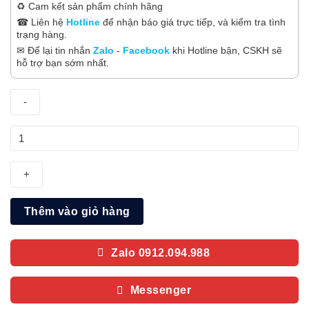
♻️ Cam kết sản phẩm chính hãng
☎ Liên hệ
Hotline
để nhận báo giá trực tiếp, và kiểm tra tình
trạng hàng.
✉ Để lại tin nhắn
Zalo
-
Facebook
khi Hotline bận, CSKH sẽ
hỗ trợ bạn sớm nhất.
Tủ
lạnh
Aqua
Inverter
646
Thêm vào giỏ hàng
lít
AQR-
S682XA(FS)
Zalo 0912.094.988
số
lượng
Messenger