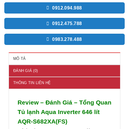
0912.094.988
0912.475.788
0983.278.488
MÔ TẢ
ĐÁNH GIÁ (0)
THÔNG TIN LIÊN HỆ
Review – Đánh Giá – Tổng Quan
Tủ lạnh Aqua Inverter 646 lít
AQR-S682XA(FS)