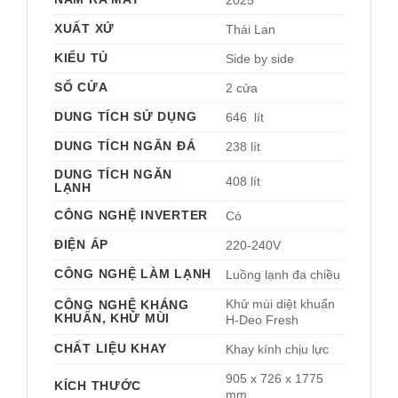
XUẤT XỨ
Thái Lan 
KIỂU TỦ
Side by side 
SỔ CỬA
2 cửa
DUNG TÍCH SỬ DỤNG
646  lít
DUNG TÍCH NGĂN ĐÁ
238 lít
DUNG TÍCH NGĂN
408 lít
LẠNH
CÔNG NGHỆ INVERTER
Có 
ĐIỆN ÁP
220-240V 
CÔNG NGHỆ LÀM LẠNH
Luồng lạnh đa chiều 
Khử mùi diệt khuẩn 
CÔNG NGHỆ KHÁNG
KHUẨN, KHỬ MÙI
H-Deo Fresh 
CHẤT LIỆU KHAY
Khay kính chịu lực 
905 x 726 x 1775 
KÍCH THƯỚC
mm