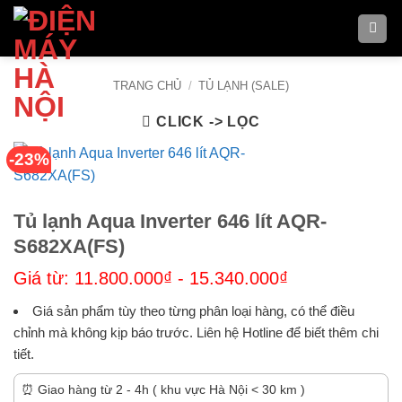
Bỏ
qua
nội
dung
TRANG CHỦ
/
TỦ LẠNH (SALE)
CLICK -> LỌC
-23%
Tủ lạnh Aqua Inverter 646 lít AQR-
S682XA(FS)
Giá từ:
11.800.000
₫
-
15.340.000
₫
Giá sản phẩm tùy theo từng phân loại hàng, có thể điều
chỉnh mà không kịp báo trước. Liên hệ Hotline để biết thêm chi
tiết.
⏰ Giao hàng từ 2 - 4h ( khu vực Hà Nội < 30 km )