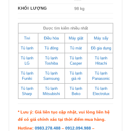
KHỐI LƯỢNG
98 kg
Được tìm kiếm nhiều nhất
Tivi
Điều hòa
Máy giặt
Máy sấy
Tủ lạnh
Tủ đông
Tủ mát
Đồ gia dụng
Tủ lạnh
Tủ lạnh
Tủ lạnh
Tủ lạnh
LG
Toshiba
Casper
Hitachi
Tủ lạnh
Tủ lạnh
Tủ lạnh
Tủ lạnh
Funiki
Samsung
giá rẻ
Panasonic
Tủ lạnh
Tủ lạnh
Tủ lạnh
Tủ lạnh
Sharp
Mitsubishi
Beko
Electrolux
* Lưu ý: Giá liên tục cập nhật, vui lòng liên hệ
để có giá chính xác tại thời điểm mua hàng.
Hotline:
0983.278.488
–
0912.094.988
–