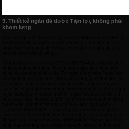
9. Thiết kế ngăn đá dưới: Tiện lợi, không phải
khom lưng
Thiết kế ngăn đá dưới của tủ lạnh Electrolux Inverter 308 lít
EBB3442K-H mang đến sự tiện lợi tối đa. Bạn không cần
phải khom lưng quá lâu để lấy thực phẩm từ ngăn đá, giúp
bảo vệ sức khỏe cột sống.
Tủ lạnh Electrolux Inverter 308 Lít EBB3442K-H là một sản
phẩm gia dụng thông minh, tích hợp nhiều tính năng tiện
dụng và công nghệ tiên tiến. Từ ngăn đông mềm TasteSeal
bảo quản thực phẩm tươi ngon, đến công nghệ Inverter tiết
kiệm điện, bình chứa nước ngoài tiện lợi, hộp đá xoay dễ
thao tác, công nghệ EvenTemp duy trì nhiệt độ ổn định, công
nghệ TasteGuard loại bỏ mùi hôi, ngăn TasteLockAuto giữ
rau củ tươi lâu, dung tích 308 lít phù hợp cho gia đình đông
thành viên, đến thiết kế ngăn đá dưới tiện lợi, tủ lạnh
Electrolux EBB3442K-H đáp ứng mọi nhu cầu bảo quản
thực phẩm của gia đình hiện đại. Với thiết kế sang trọng và
độ bền cao, tủ lạnh Electrolux EBB3442K-H là sự lựa chọn
hoàn hảo để nâng cao chất lượng cuộc sống gia đình bạn.