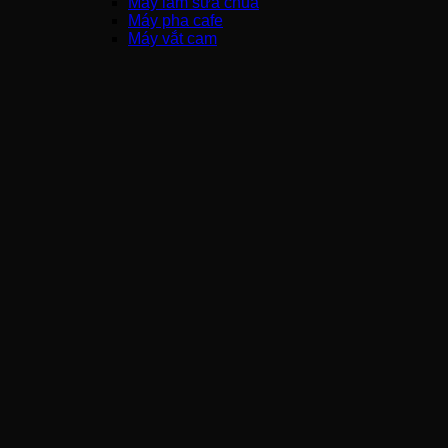
Máy làm sữa chua
Máy pha cafe
Máy vắt cam