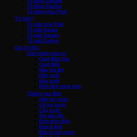
Tủ đông Sanaky
Tủ đông Darling
Tủ đông Hòa Phát
TỦ MÁT
Tủ mát Hòa Phát
Tủ mát Alaska
Tủ mát Sanaky
Tủ mát Darling
GIA DỤNG
Sản phẩm mùa vụ
Quạt điều hòa
Quạt điện
Máy hút ẩm
Đèn sưởi
Máy sưởi
Bình tắm nóng lạnh
Thiết bị gia đình
Máy lọc nước
Lõi lọc nước
Cây nước
Ấm siêu tốc
Bình thủy điện
Bàn là khô
Bàn là hơi nước