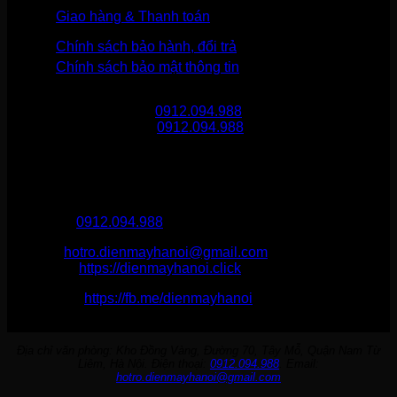
Giao hàng & Thanh toán
Chính sách bảo hành, đổi trả
Chính sách bảo mật thông tin
Gọi mua hàng
0912.094.988
Gọi khiếu nại
0912.094.988
THÔNG TIN LIÊN HỆ
Điện Máy Hà Nội
Hotline :
0912.094.988
Email:
hotro.dienmayhanoi@gmail.com
Website:
https://dienmayhanoi.click
Fanpage:
https://fb.me/dienmayhanoi
Địa chỉ văn phòng: Kho Đồng Vàng, Đường 70, Tây Mỗ, Quận Nam Từ
Liêm, Hà Nội. Điện thoại:
0912.094.988
. Email:
hotro.dienmayhanoi@gmail.com