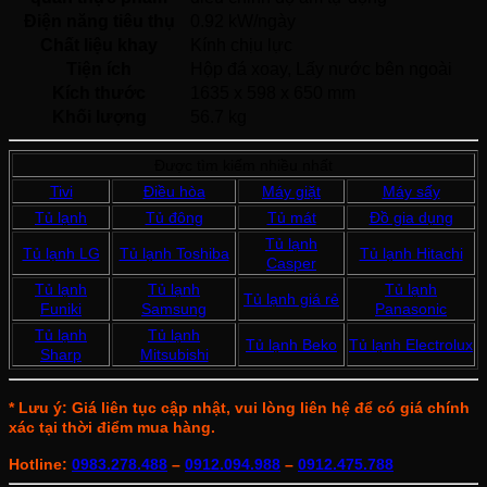
Điện năng tiêu thụ
0.92 kW/ngày
Chất liệu khay
Kính chịu lực 
Tiện ích
Hộp đá xoay, Lấy nước bên ngoài 
Kích thước
1635 x 598 x 650 mm
Khối lượng
56.7 kg
Được tìm kiếm nhiều nhất
Tivi
Điều hòa
Máy giặt
Máy sấy
Tủ lạnh
Tủ đông
Tủ mát
Đồ gia dụng
Tủ lạnh
Tủ lạnh LG
Tủ lạnh Toshiba
Tủ lạnh Hitachi
Casper
Tủ lạnh
Tủ lạnh
Tủ lạnh
Tủ lạnh giá rẻ
Funiki
Samsung
Panasonic
Tủ lạnh
Tủ lạnh
Tủ lạnh Beko
Tủ lạnh Electrolux
Sharp
Mitsubishi
* Lưu ý: Giá liên tục cập nhật, vui lòng liên hệ để có giá chính
xác tại thời điểm mua hàng.
Hotline:
0983.278.488
–
0912.094.988
–
0912.475.788