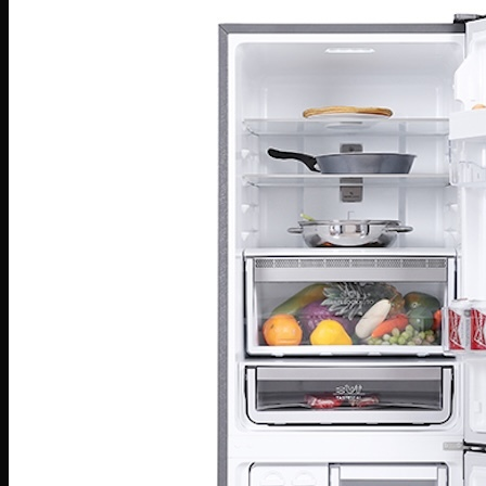
Bếp hỗn hợp quang – từ
Sinh tố-Ép-Trộn
Máy xay sinh tố
Máy ép hoa quả
Máy làm sữa đậu nành
Máy làm sữa chua
Máy pha cafe
Máy vắt cam