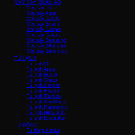
MÁY SẤY QUẦN ÁO
Máy sấy LG
Máy sấy Aqua
Máy sấy Candy
Máy sấy Bosch
Máy sấy Casper
Máy sấy Galanz
Máy sấy Samsung
Máy sấy Whirlpool
Máy sấy Electrolux
TỦ LẠNH
Tủ lạnh LG
Tủ lạnh Aqua
Tủ lạnh Funiki
Tủ lạnh Sharp
Tủ lạnh Casper
Tủ lạnh Hitachi
Tủ lạnh Toshiba
Tủ lạnh SamSung
Tủ lạnh Panasonic
Tủ lạnh Mitsubishi
Tủ lạnh Electrolux
TỦ ĐÔNG
Tủ đông Alaska