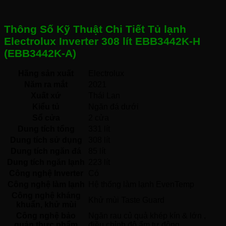
Thông Số Kỹ Thuật Chi Tiết Tủ lạnh
Electrolux Inverter 308 lít EBB3442K-H
(EBB3442K-A)
Hãng sản xuất
Electrolux 
Năm ra mắt
2021 
Xuất xứ
Thái Lan 
Kiểu tủ
Ngăn đá dưới 
Sổ cửa
2 cửa
Dung tích tổng
331 lít
Dung tích sử dụng
308 lít
Dung tích ngăn đá
85 lít
Dung tích ngăn lạnh
223 lít
Công nghệ Inverter
Có 
Công nghệ làm lạnh
Hệ thống làm lạnh EvenTemp 
Công nghệ kháng
Khử mùi Taste Guard 
khuẩn, khử mùi
Công nghệ bảo
Ngăn rau củ quả khép kín & lớn , 
quản thực phẩm
điều chỉnh độ ẩm tự động 