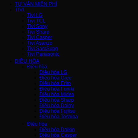
TƯ VẤN MIỄN PHÍ
TIVI
Tivi LG
Tivi TCL
Tivi Sony
Tivi Sharp
Tivi Casper
Tivi Asanzo
Tivi SamSung
Tivi Panasonic
ĐIỀU HÒA
Điều hòa
Điều hòa LG
Điều hòa Gree
Điều hòa Erito
Điều hòa Funiki
Điều hòa Midea
Điều hòa Sharp
Điều hòa Dairry
Điều hòa Fujitsu
Điều hòa Toshiba
Điều hòa
Điều hòa Daikin
Điều hòa Casper