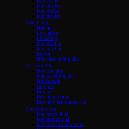
Bàn là cây
Máy sấy tóc
Máy hút bụi
Máy tạo ẩm
Thiết bị bếp
Hút mùi
Lò vi sóng
Lò nướng
Máy rửa bát
Máy sấy bát
Bộ nồi
Nồi chiên không dầu
Nồi cơm-Bếp
Nồi cơm điện
Máy lọc không khí
Nồi áp suất
Bếp gas
Bếp từ
Bếp hồng ngoại
Bếp hỗn hợp quang – từ
Sinh tố-Ép-Trộn
Máy xay sinh tố
Máy ép hoa quả
Máy làm sữa đậu nành