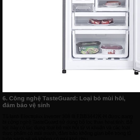
6. Công nghệ TasteGuard: Loại bỏ mùi hôi,
đảm bảo vệ sinh
Tủ lạnh Electrolux Inverter 308 lít EBB3442K-H được trang
bị công nghệ TasteGuard sử dụng bộ lọc than hoạt tính. Bộ
lọc này có tác dụng loại bỏ mùi hôi từ vi khuẩn và các loại
thực phẩm có mùi mạnh, đảm bảo không gian bên trong tủ
luôn sạch sẽ và không có mùi khó chịu.