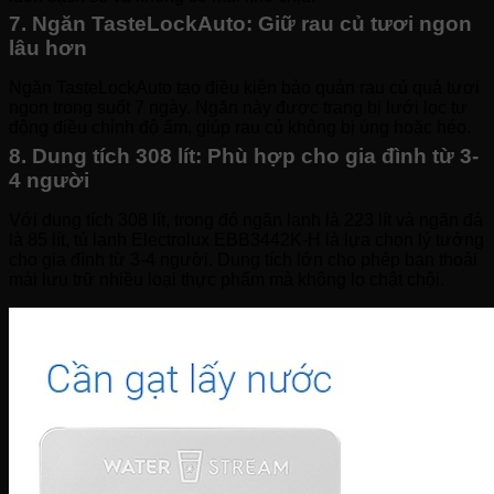
7. Ngăn TasteLockAuto: Giữ rau củ tươi ngon
lâu hơn
Ngăn TasteLockAuto tạo điều kiện bảo quản rau củ quả tươi
ngon trong suốt 7 ngày. Ngăn này được trang bị lưới lọc tự
động điều chỉnh độ ẩm, giúp rau củ không bị úng hoặc héo.
8. Dung tích 308 lít: Phù hợp cho gia đình từ 3-
4 người
Với dung tích 308 lít, trong đó ngăn lạnh là 223 lít và ngăn đá
là 85 lít, tủ lạnh Electrolux EBB3442K-H là lựa chọn lý tưởng
cho gia đình từ 3-4 người. Dung tích lớn cho phép bạn thoải
mái lưu trữ nhiều loại thực phẩm mà không lo chật chội.