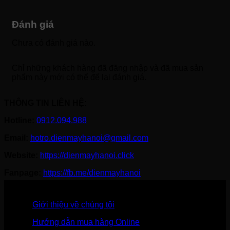
Đánh giá
Chưa có đánh giá nào.
Chỉ những khách hàng đã đăng nhập và đã mua sản
phẩm này mới có thể để lại đánh giá.
THÔNG TIN LIÊN HỆ:
Hotline:
0912.094.988
Email:
hotro.dienmayhanoi@gmail.com
Website:
https://dienmayhanoi.click
Fanpage:
https://fb.me/dienmayhanoi
Giới thiệu về chúng tôi
Hướng dẫn mua hàng Online