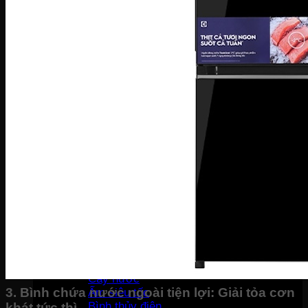
Tủ đông Darling
Tủ đông Hòa Phát
TỦ MÁT
Tủ mát Hòa Phát
Tủ mát Alaska
Tủ mát Sanaky
Tủ mát Darling
GIA DỤNG
Sản phẩm mùa vụ
Quạt điều hòa
Quạt điện
Máy hút ẩm
Đèn sưởi
Máy sưởi
Bình tắm nóng lạnh
Thiết bị gia đình
Máy lọc nước
Lõi lọc nước
Cây nước
3. Bình chứa nước ngoài tiện lợi: Giải tỏa cơn
Ấm siêu tốc
Bình thủy điện
khát tức thì