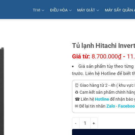
TIVI
ĐIỀU HÒA
MÁY GIẶT
MÁY SẤY QUẦN 
Tủ lạnh Hitachi Inve
Giá từ:
8.700.000
₫
-
11
Giá sản phẩm tùy theo từng 
trước. Liên hệ Hotline để biết t
⏰ Giao hàng từ 2 - 4h ( khu vực 
♻️ Cam kết sản phẩm chính hãn
☎ Liên hệ
Hotline
để nhận báo gi
✉ Để lại tin nhắn
Zalo
-
Faceboo
Tủ lạnh Hitachi Inverter 396 lít