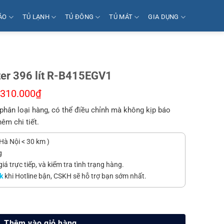
ÁO
TỦ LẠNH
TỦ ĐÔNG
TỦ MÁT
GIA DỤNG
rter 396 lít R-B415EGV1
.310.000
₫
phân loại hàng, có thể điều chỉnh mà không kịp báo
hêm chi tiết.
Hà Nội < 30 km )
g
á trực tiếp, và kiểm tra tình trạng hàng.
k
khi Hotline bận, CSKH sẽ hỗ trợ bạn sớm nhất.
 R-B415EGV1 số lượng
Thêm vào giỏ hàng