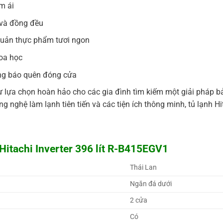
m ái
 và đồng đều
quản thực phẩm tươi ngon
oa học
ông báo quên đóng cửa
sự lựa chọn hoàn hảo cho các gia đình tìm kiếm một giải pháp bả
, công nghệ làm lạnh tiên tiến và các tiện ích thông minh, tủ lạn
Hitachi Inverter 396 lít R-B415EGV1
Thái Lan 
Ngăn đá dưới 
2 cửa
Có 