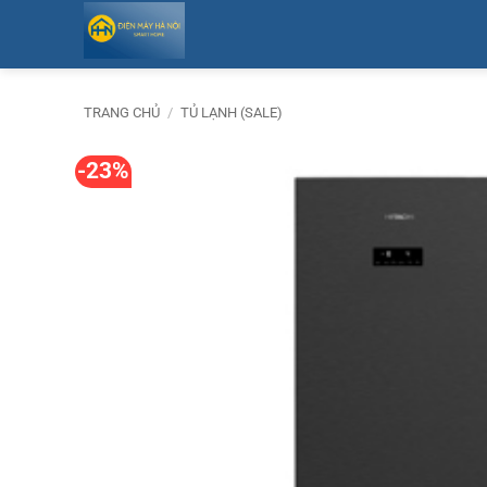
Bỏ
qua
nội
dung
TRANG CHỦ
/
TỦ LẠNH (SALE)
-23%