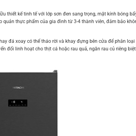
ữu thiết kế tinh tế với lớp sơn đen sang trọng, mặt kính bóng bẩ
o quản thực phẩm của gia đình từ 3-4 thành viên, đảm bảo không
, khay đá xoay có thể tháo rời và khay đựng bên cửa để phân lo
ển đổi linh hoạt cho thịt cá hoặc rau quả, ngăn rau củ riêng biệ