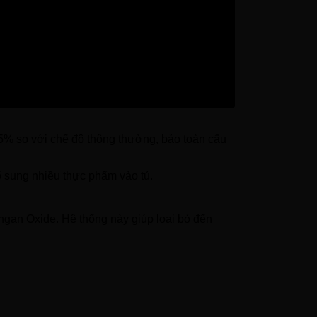
hông cần rã đông.
chất.
% so với chế độ thông thường, bảo toàn cấu
 sung nhiều thực phẩm vào tủ.
ngan Oxide. Hệ thống này giúp loại bỏ đến