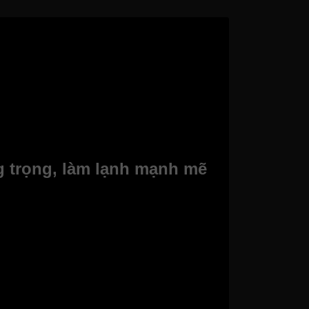
g trọng, làm lạnh mạnh mẽ
n đại, gam màu Đen Sapphire sang trọng, dễ
ến không gian lưu trữ rộng rãi cho gia đình đông
g gian bếp hiện đại.