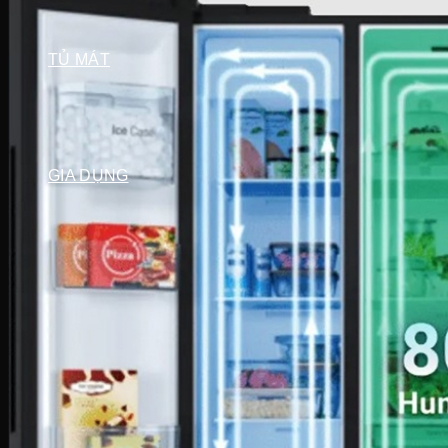
Tủ đông Darling
Tủ đông Hòa Phát
TỦ MÁT
Tủ mát Hòa Phát
Tủ mát Alaska
Tủ mát Sanaky
Tủ mát Darling
GIA DỤNG
Sản phẩm mùa vụ
Quạt điều hòa
Quạt điện
Máy hút ẩm
Đèn sưởi
Máy sưởi
Bình tắm nóng lạnh
Thiết bị gia đình
Máy lọc nước
Lõi lọc nước
Cây nước
Ấm siêu tốc
Bình thủy điện