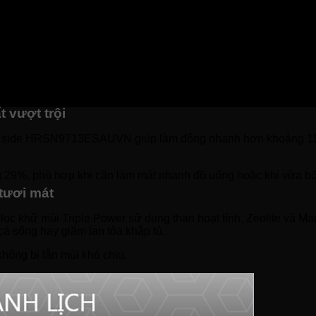
uản đồ uống và thực phẩm.
 và thực phẩm khô.
iữ độ tươi ở trạng thái đông nhẹ, dễ cắt thái và nấu ngay mà k
iúp rút ngắn thời gian chuẩn bị bữa ăn mà vẫn đảm bảo dưỡng 
 vượt trội
e by side HRSN9713ESAUVN giúp làm đông nhanh hơn khoảng 15
 29%, phù hợp khi cần làm mát nhanh đồ uống hoặc khi vừa bổ
tươi mát
c khử mùi Triple Power sử dụng than hoạt tính, Zeolite và Ma
cá sống hay giấm lan tỏa khắp tủ.
hông bị lẫn mùi khó chịu.