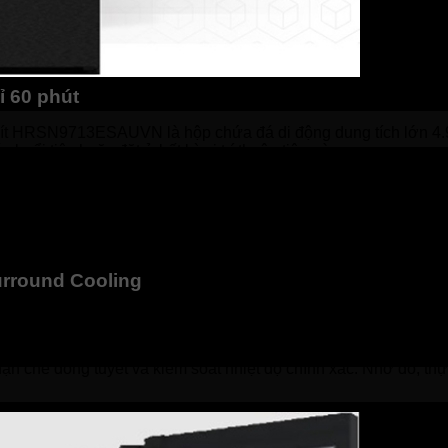
ỉ 60 phút
53 lít HRSN9713ESAUVN là hộp chứa đá di động dung tích lớn 4
uổi tiệc hoặc đặt ở bất kỳ vị trí thuận tiện nào.
. Với chức năng làm đá nhanh, tủ có thể tạo đá chỉ trong 60 ph
kệ, tiết kiệm không gian hơn so với thiết kế truyền thống. Thiết
 để dễ dàng thao tác.
rround Cooling
g bị công nghệ Làm Lạnh Vòng Cung Kép (Dual Surround Coolin
, duy trì độ ẩm khoảng 80%, giúp thực phẩm tươi ngon lâu hơn
 hạn chế đóng tuyết và kiểm soát nhiệt độ chính xác. Nhờ đó, t