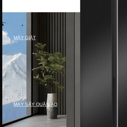
Điều hòa Ecool
Điều hòa Sunhouse
Điều hòa Fujiaire
Điều hòa General
Điều hòa Sumikura
MÁY GIẶT
Máy giặt LG
Máy giặt Beko
Máy giặt Aqua
Máy giặt Sharp
Máy giặt Bosch
Máy giặt Casper
Máy giặt Toshiba
Máy giặt SamSung
Máy giặt Panasonic
Máy giặt Electrolux
MÁY SẤY QUẦN ÁO
Máy sấy LG
Máy sấy Aqua
Máy sấy Candy