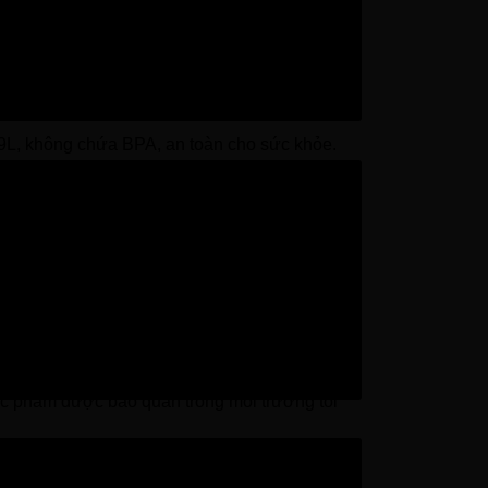
.9L, không chứa BPA, an toàn cho sức khỏe.
út sau khi châm đầy nước, giúp bạn luôn sẵn
 kế cải tiến này giúp tăng thêm diện tích lưu
g) với hai hệ thống làm lạnh độc lập cho
.
hực phẩm được bảo quản trong môi trường tối