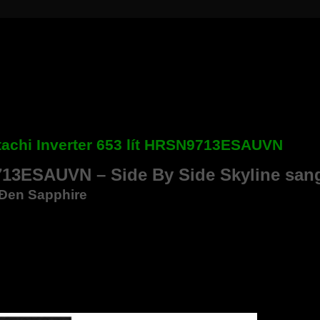
tachi Inverter 653 lít HRSN9713ESAUVN
N9713ESAUVN – Side By Side Skyline san
 Đen Sapphire
ng Skyline Series cao cấp với thiết kế Side By Side 2 cửa hiệ
ồm ngăn điều chỉnh nhiệt độ 27 lít) và ngăn đông 242 lít, mang đ
lạnh side by side Hitachi này vừa bề thế vừa tinh tế trong khôn