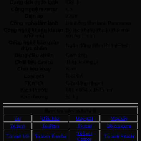
Dung tích ngăn lạnh
168 lít
Công nghệ Inverter
Có 
Điện áp
220V 
Công nghệ làm lạnh
Hệ thống làm lạnh Panorama 
Công nghệ kháng khuẩn,
Bộ lọc kháng khuẩn khử mùi 
khử mùi
với Ag Clean 
Công nghệ bảo quản
Ngăn đông mềm PrimeFresh 
thực phẩm
Bảng điều khiển
Cảm ứng 
Chất liệu cửa tủ
Thép không gỉ 
Chất liệu khay
Kính 
Loại gas
R-600A 
Tiện ích
Cấp đông nhanh 
Kích thước
601 x 654 x 1505 mm
Khối lượng
51 kg
Được tìm kiếm nhiều nhất
Tivi
Điều hòa
Máy giặt
Máy sấy
Tủ lạnh
Tủ đông
Tủ mát
Đồ gia dụng
Tủ lạnh
Tủ lạnh LG
Tủ lạnh Toshiba
Tủ lạnh Hitachi
Casper