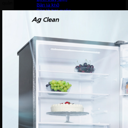
quản lâu hơn, tươi ngon và không bị ám mùi khó chịu.
Bàn là khô
Bàn là hơi nước
Bàn là cây
Máy sấy tóc
Máy hút bụi
Máy tạo ẩm
Thiết bị bếp
Hút mùi
Lò vi sóng
Lò nướng
Máy rửa bát
Máy sấy bát
Bộ nồi
Nồi chiên không dầu
Nồi cơm-Bếp
Nồi cơm điện
Máy lọc không khí
Nồi áp suất
Bếp gas
Bếp từ
Bếp hồng ngoại