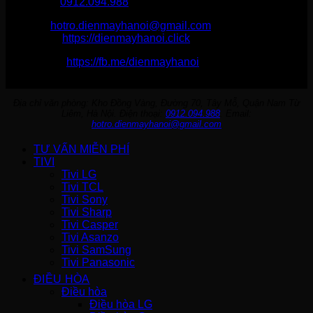
Hotline :
0912.094.988
Email:
hotro.dienmayhanoi@gmail.com
Website:
https://dienmayhanoi.click
Fanpage:
https://fb.me/dienmayhanoi
Địa chỉ văn phòng: Kho Đồng Vàng, Đường 70, Tây Mỗ, Quận Nam Từ
Liêm, Hà Nội. Điện thoại:
0912.094.988
. Email:
hotro.dienmayhanoi@gmail.com
TƯ VẤN MIỄN PHÍ
TIVI
Tivi LG
Tivi TCL
Tivi Sony
Tivi Sharp
Tivi Casper
Tivi Asanzo
Tivi SamSung
Tivi Panasonic
ĐIỀU HÒA
Điều hòa
Điều hòa LG