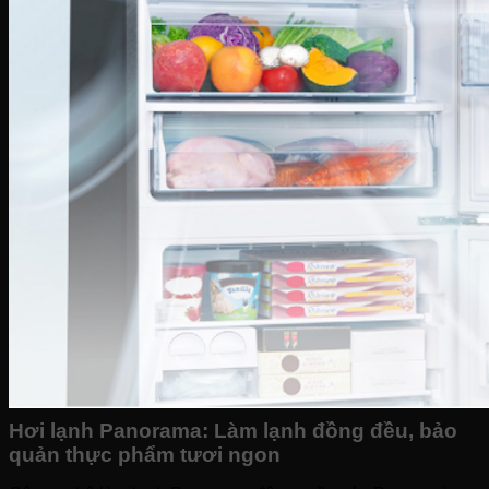
Bếp hỗn hợp quang – từ
Sinh tố-Ép-Trộn
Máy xay sinh tố
Máy ép hoa quả
Máy làm sữa đậu nành
Máy làm sữa chua
Máy pha cafe
Máy vắt cam
Hơi lạnh Panorama: Làm lạnh đồng đều, bảo
quản thực phẩm tươi ngon