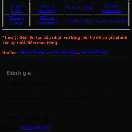
Tủ lạnh
Tủ lạnh
Tủ lạnh
Tủ lạnh giá rẻ
Funiki
Samsung
Panasonic
Tủ lạnh
Tủ lạnh
Tủ lạnh Beko
Tủ lạnh Electrolux
Sharp
Mitsubishi
* Lưu ý: Giá liên tục cập nhật, vui lòng liên hệ để có giá chính
xác tại thời điểm mua hàng.
Hotline:
0983.278.488
–
0912.094.988
–
0912.475.788
Đánh giá
Chưa có đánh giá nào.
Chỉ những khách hàng đã đăng nhập và đã mua sản
phẩm này mới có thể để lại đánh giá.
THÔNG TIN LIÊN HỆ:
Hotline:
0912.094.988