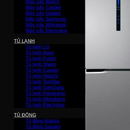
Máy sấy Bosch
Máy sấy Casper
Máy sấy Galanz
Máy sấy Samsung
Máy sấy Whirlpool
Máy sấy Electrolux
TỦ LẠNH
Tủ lạnh LG
Tủ lạnh Aqua
Tủ lạnh Funiki
Tủ lạnh Sharp
Tủ lạnh Casper
Tủ lạnh Hitachi
Tủ lạnh Toshiba
Tủ lạnh SamSung
Tủ lạnh Panasonic
Tủ lạnh Mitsubishi
Tủ lạnh Electrolux
TỦ ĐÔNG
Tủ đông Alaska
Tủ đông Sanaky