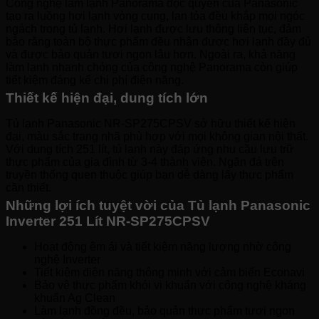
Công nghệ làm lạnh Panorama độc quyền của Panasonic
tạo ra luồng hơi lạnh vòng cung, lan tỏa đều khắp mọi ngóc
ngách trong tủ lạnh. Hơi lạnh được lưu thông liên tục, đảm
bảo rằng toàn bộ thực phẩm đều nhận được hơi lạnh đầy đủ
và được bảo quản tươi ngon lâu hơn. Ngoài ra, khả năng
làm lạnh nhanh chóng của công nghệ Panorama còn giúp
tiết kiệm đáng kể chi phí điện năng.
Thiết kế hiện đại, dung tích lớn
Tủ lạnh Panasonic NR-SP275CPSV sở hữu thiết kế hiện
đại, màu sắc trang nhã phù hợp với mọi không gian nội thất.
Với dung tích 251 lít, tủ lạnh này đáp ứng nhu cầu lưu trữ
thực phẩm của gia đình từ 3-4 thành viên. Ngăn đá trên
truyền thống quen thuộc giúp bạn dễ dàng lấy thực phẩm
cần thiết.
Những lợi ích tuyệt vời của Tủ lạnh Panasonic
Inverter 251 Lít NR-SP275CPSV
Hoạt động êm ái và tiết kiệm năng lượng nhờ công
nghệ Inverter
Tiết kiệm điện năng thông minh với cảm biến Econavi
Bảo vệ thực phẩm khỏi vi khuẩn với công nghệ kháng
khuẩn Ag Clean
Làm lạnh đồng đều, bảo quản thực phẩm tươi ngon