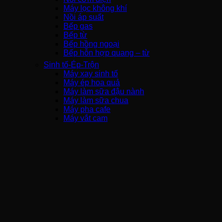
Máy lọc không khí
Nồi áp suất
Bếp gas
Bếp từ
Bếp hồng ngoại
Bếp hỗn hợp quang – từ
Sinh tố-Ép-Trộn
Máy xay sinh tố
Máy ép hoa quả
Máy làm sữa đậu nành
Máy làm sữa chua
Máy pha cafe
Máy vắt cam