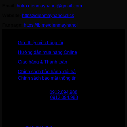
Email:
hotro.dienmayhanoi@gmail.com
Website:
https://dienmayhanoi.click
Fanpage:
https://fb.me/dienmayhanoi
Giới thiệu về chúng tôi
Hướng dẫn mua hàng Online
Giao hàng & Thanh toán
Chính sách bảo hành, đổi trả
Chính sách bảo mật thông tin
Gọi mua hàng
0912.094.988
Gọi khiếu nại
0912.094.988
THÔNG TIN LIÊN HỆ
Điện Máy Hà Nội