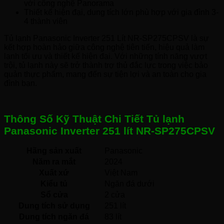
với công nghệ Panorama
Thiết kế hiện đại, dung tích lớn phù hợp với gia đình 3-
4 thành viên
Tủ lạnh Panasonic Inverter 251 Lít NR-SP275CPSV là sự
kết hợp hoàn hảo giữa công nghệ tiên tiến, hiệu quả làm
lạnh tối ưu và thiết kế hiện đại. Với những tính năng vượt
trội, tủ lạnh này sẽ trở thành trợ thủ đắc lực trong việc bảo
quản thực phẩm, mang đến sự tiện lợi và an toàn cho gia
đình bạn.
Thông Số Kỹ Thuật Chi Tiết Tủ lạnh
Panasonic Inverter 251 lít NR-SP275CPSV
Hãng sản xuất
Panasonic 
Năm ra mắt
2024 
Xuất xứ
Việt Nam 
Kiểu tủ
Ngăn đá dưới 
Sổ cửa
2 cửa
Dung tích sử dụng
251 lít
Dung tích ngăn đá
83 lít