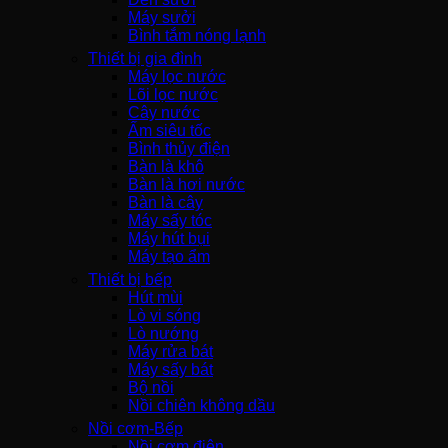
Máy sưởi
Bình tắm nóng lạnh
Thiết bị gia đình
Máy lọc nước
Lõi lọc nước
Cây nước
Ấm siêu tốc
Bình thủy điện
Bàn là khô
Bàn là hơi nước
Bàn là cây
Máy sấy tóc
Máy hút bụi
Máy tạo ẩm
Thiết bị bếp
Hút mùi
Lò vi sóng
Lò nướng
Máy rửa bát
Máy sấy bát
Bộ nồi
Nồi chiên không dầu
Nồi cơm-Bếp
Nồi cơm điện