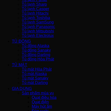
Tủ lạnh Sharp
Tủ lạnh Casper
Tủ lạnh Hitachi
Tủ lạnh Toshiba
Tủ lạnh SamSung
Tủ lạnh Panasonic
Tủ lạnh Mitsubishi
Tủ lạnh Electrolux
TỦ ĐÔNG
Tủ đông Alaska
Tủ đông Sanaky
Tủ đông Darling
Tủ đông Hòa Phát
TỦ MÁT
Tủ mát Hòa Phát
Tủ mát Alaska
Tủ mát Sanaky
Tủ mát Darling
GIA DỤNG
Sản phẩm mùa vụ
Quạt điều hòa
Quạt điện
Máy hút ẩm
Đèn sưởi