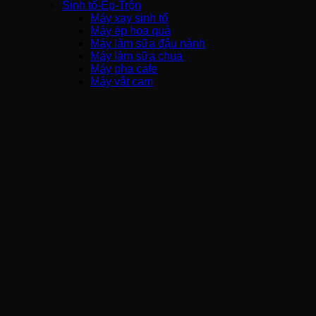
Sinh tố-Ép-Trộn
Máy xay sinh tố
Máy ép hoa quả
Máy làm sữa đậu nành
Máy làm sữa chua
Máy pha cafe
Máy vắt cam