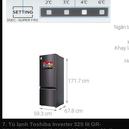
7. Tủ lạnh Toshiba Inverter 325 lít GR-