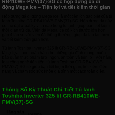
RB410WE-PMV(37)-SG có hộp đựng đá di
động Mega Ice – Tiện lợi và tiết kiệm thời gian
Hộp đựng đá di động Mega Ice là một tiện ích đặc biệt của tủ
lạnh Toshiba GR-RB410WE-PMV(37)-SG. Hộp đựng đá này
có thể đặt ở bất kỳ vị trí nào trong tủ lạnh, giúp bạn tiết kiệm
thời gian trữ đá. Viên đá Mega Ice có kích thước lớn hơn
gấp 4 lần so với viên đá thông thường, giúp đá lâu tan hơn
và tiết kiệm thời gian hơn.
Tủ lạnh Toshiba Inverter 325 lít GR-RB410WE-PMV(37)-SG
là sự lựa chọn hoàn hảo cho những gia đình mong muốn
bảo quản thực phẩm tươi ngon, an toàn và tiện lợi. Với hàng
loạt công nghệ tiên tiến, tủ lạnh Toshiba GR-RB410WE-
PMV(37)-SG sẽ giúp bạn tiết kiệm thời gian, tiết kiệm điện
năng và chăm sóc sức khỏe gia đình một cách toàn diện.
Thông Số Kỹ Thuật Chi Tiết Tủ lạnh
Toshiba Inverter 325 lít GR-RB410WE-
PMV(37)-SG
Hãng sản
Toshiba 