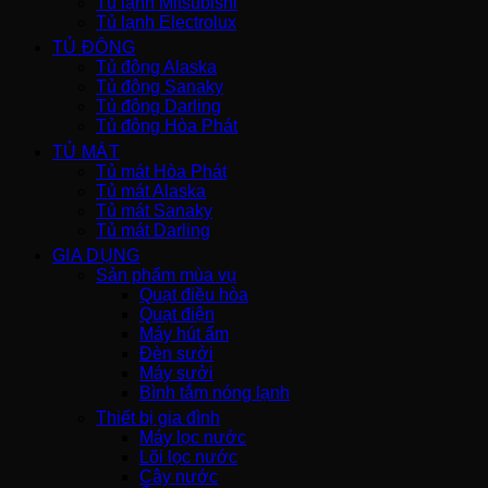
Tủ lạnh Mitsubishi
Tủ lạnh Electrolux
TỦ ĐÔNG
Tủ đông Alaska
Tủ đông Sanaky
Tủ đông Darling
Tủ đông Hòa Phát
TỦ MÁT
Tủ mát Hòa Phát
Tủ mát Alaska
Tủ mát Sanaky
Tủ mát Darling
GIA DỤNG
Sản phẩm mùa vụ
Quạt điều hòa
Quạt điện
Máy hút ẩm
Đèn sưởi
Máy sưởi
Bình tắm nóng lạnh
Thiết bị gia đình
Máy lọc nước
Lõi lọc nước
Cây nước