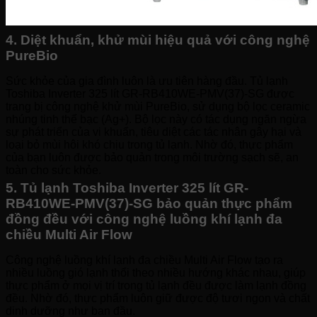
4. Diệt khuẩn, khử mùi hiệu quả với công nghệ
PureBio
Sức khỏe của gia đình luôn là ưu tiên hàng đầu. Tủ lạnh
Toshiba Inverter 325 lít GR-RB410WE-PMV(37)-SG được
trang bị công nghệ khử mùi PureBio, sử dụng bộ lọc ceramic
nhúng tinh thể bạc (Ag+). Bộ lọc này có tác dụng ngăn ngừa
sự phát triển của vi khuẩn, tiêu diệt các tác nhân gây hại và
loại bỏ mùi hôi khó chịu trong tủ lạnh. Nhờ đó, thực phẩm
của bạn luôn được bảo quản trong môi trường sạch sẽ, an
toàn cho sức khỏe.
5. Tủ lạnh Toshiba Inverter 325 lít GR-
RB410WE-PMV(37)-SG bảo quản thực phẩm
đồng đều với công nghệ luồng khí lạnh đa
chiều Multi Air Flow
Công nghệ luồng khí lạnh đa chiều Multi Air Flow tạo ra
nhiều luồng gió lạnh thổi theo nhiều hướng khác nhau, giúp
thực phẩm ở mọi vị trí trong tủ lạnh đều được làm lạnh đồng
đều. Nhờ đó, thực phẩm luôn giữ được độ tươi ngon và chất
dinh dưỡng như ban đầu.