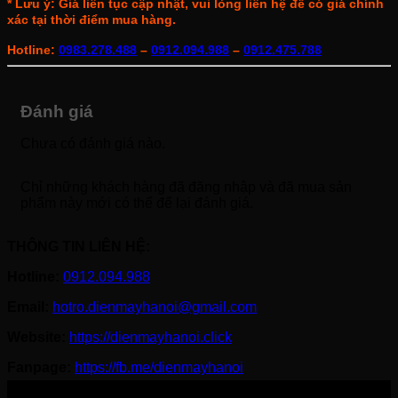
* Lưu ý: Giá liên tục cập nhật, vui lòng liên hệ để có giá chính
xác tại thời điểm mua hàng.
Hotline:
0983.278.488
–
0912.094.988
–
0912.475.788
Đánh giá
Chưa có đánh giá nào.
Chỉ những khách hàng đã đăng nhập và đã mua sản
phẩm này mới có thể để lại đánh giá.
THÔNG TIN LIÊN HỆ:
Hotline:
0912.094.988
Email:
hotro.dienmayhanoi@gmail.com
Website:
https://dienmayhanoi.click
Fanpage:
https://fb.me/dienmayhanoi