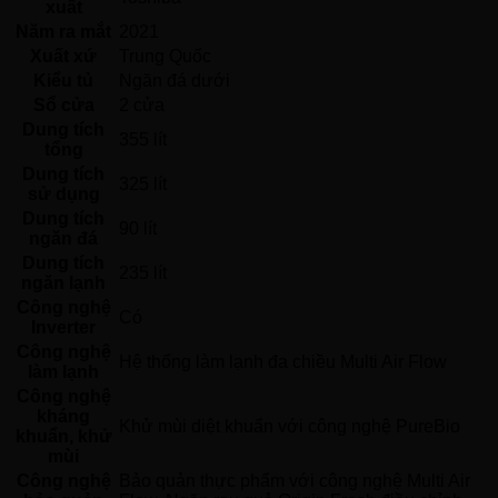
xuất
Năm ra mắt
2021 
Xuất xứ
Trung Quốc 
Kiểu tủ
Ngăn đá dưới 
Sổ cửa
2 cửa
Dung tích
355 lít
tổng
Dung tích
325 lít
sử dụng
Dung tích
90 lít
ngăn đá
Dung tích
235 lít
ngăn lạnh
Công nghệ
Có 
Inverter
Công nghệ
Hệ thống làm lạnh đa chiều Multi Air Flow 
làm lạnh
Công nghệ
kháng
Khử mùi diệt khuẩn với công nghệ PureBio 
khuẩn, khử
mùi
Công nghệ
Bảo quản thực phẩm với công nghệ Multi Air 