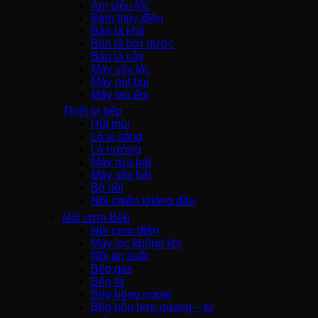
Ấm siêu tốc
Bình thủy điện
Bàn là khô
Bàn là hơi nước
Bàn là cây
Máy sấy tóc
Máy hút bụi
Máy tạo ẩm
Thiết bị bếp
Hút mùi
Lò vi sóng
Lò nướng
Máy rửa bát
Máy sấy bát
Bộ nồi
Nồi chiên không dầu
Nồi cơm-Bếp
Nồi cơm điện
Máy lọc không khí
Nồi áp suất
Bếp gas
Bếp từ
Bếp hồng ngoại
Bếp hỗn hợp quang – từ