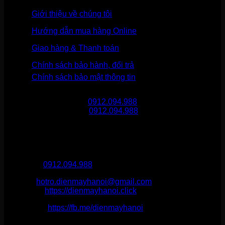
Giới thiệu về chúng tôi
Hướng dẫn mua hàng Online
Giao hàng & Thanh toán
Chính sách bảo hành, đổi trả
Chính sách bảo mật thông tin
Gọi mua hàng
0912.094.988
Gọi khiếu nại
0912.094.988
THÔNG TIN LIÊN HỆ
Điện Máy Hà Nội
Hotline :
0912.094.988
Email:
hotro.dienmayhanoi@gmail.com
Website:
https://dienmayhanoi.click
Fanpage:
https://fb.me/dienmayhanoi