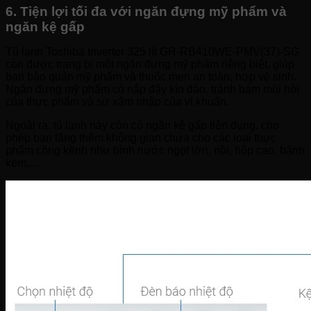
6. Tiện lợi tối đa với ngăn đựng mỹ phẩm và
ngăn kệ gấp
Tủ lạnh Toshiba Inverter 325 lít GR-RB410WE-PMV(37)-SG
còn được trang bị một ngăn đựng mỹ phẩm riêng biệt, giúp
bạn bảo quản mỹ phẩm và thuốc men an toàn, hợp vệ sinh.
Ngăn đựng mỹ phẩm có nắp đậy kín đáo, tránh bám mùi hôi
của thực phẩm và sự xâm nhập của vi khuẩn.
Ngoài ra, tủ lạnh này còn có ngăn kệ gấp tiện dụng, cho
phép bạn tăng thêm không gian chứa cho các loại thực
phẩm cồng kềnh như bình nước ngọt lớn, nồi, hộp cao, bánh
kem,…