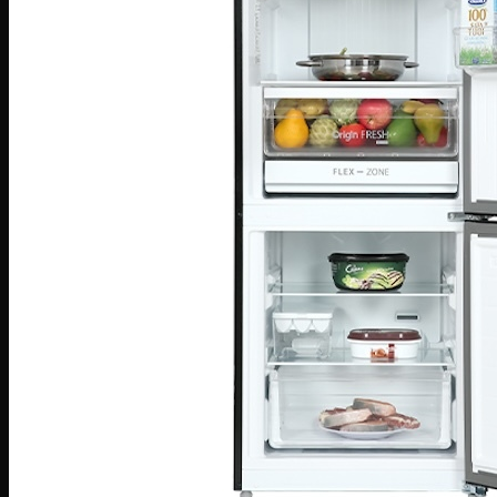
Bếp hỗn hợp quang – từ
Sinh tố-Ép-Trộn
Máy xay sinh tố
Máy ép hoa quả
Máy làm sữa đậu nành
Máy làm sữa chua
Máy pha cafe
Máy vắt cam