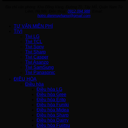
Địa chỉ văn phòng: Kho Đồng Vàng, Đường 70, Tây Mỗ, Quận Nam Từ
Liêm, Hà Nội. Điện thoại:
0912.094.988
. Email:
hotro.dienmayhanoi@gmail.com
TƯ VẤN MIỄN PHÍ
TIVI
Tivi LG
Tivi TCL
Tivi Sony
Tivi Sharp
Tivi Casper
Tivi Asanzo
Tivi SamSung
Tivi Panasonic
ĐIỀU HÒA
Điều hòa
Điều hòa LG
Điều hòa Gree
Điều hòa Erito
Điều hòa Funiki
Điều hòa Midea
Điều hòa Sharp
Điều hòa Dairry
Điều hòa Fujitsu