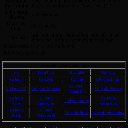
bảo quản
Flow, Ngăn rau quả Origin Fresh điều chỉnh 
thực phẩm
độ ẩm, Ngăn đông mềm Flex-zone -1° C 
Điện năng
0.84 kW/ngày
tiêu thụ
Chất liệu
Kính chịu lực 
khay
Làm lạnh nhanh, Ngăn đông mềm trữ thịt cá 
Tiện ích
không cần rã đông, Ngăn đựng mỹ phẩm 
Kích thước
1724 x 585 x 695 mm
Khối lượng
58.5 kg
Được tìm kiếm nhiều nhất
Tivi
Điều hòa
Máy giặt
Máy sấy
Tủ lạnh
Tủ đông
Tủ mát
Đồ gia dụng
Tủ lạnh
Tủ lạnh LG
Tủ lạnh Toshiba
Tủ lạnh Hitachi
Casper
Tủ lạnh
Tủ lạnh
Tủ lạnh
Tủ lạnh giá rẻ
Funiki
Samsung
Panasonic
Tủ lạnh
Tủ lạnh
Tủ lạnh Beko
Tủ lạnh Electrolux
Sharp
Mitsubishi