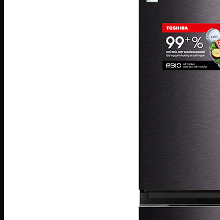
Máy sấy Bosch
Máy sấy Casper
Máy sấy Galanz
Máy sấy Samsung
Máy sấy Whirlpool
Máy sấy Electrolux
TỦ LẠNH
Tủ lạnh LG
Tủ lạnh Aqua
Tủ lạnh Funiki
Tủ lạnh Sharp
Tủ lạnh Casper
Tủ lạnh Hitachi
Tủ lạnh Toshiba
Tủ lạnh SamSung
Tủ lạnh Panasonic
Tủ lạnh Mitsubishi
Tủ lạnh Electrolux
TỦ ĐÔNG
Tủ đông Alaska
Tủ đông Sanaky