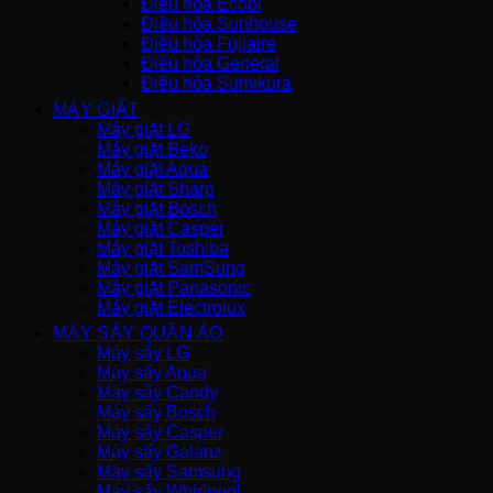
Điều hòa Ecool
Điều hòa Sunhouse
Điều hòa Fujiaire
Điều hòa General
Điều hòa Sumikura
MÁY GIẶT
Máy giặt LG
Máy giặt Beko
Máy giặt Aqua
Máy giặt Sharp
Máy giặt Bosch
Máy giặt Casper
Máy giặt Toshiba
Máy giặt SamSung
Máy giặt Panasonic
Máy giặt Electrolux
MÁY SẤY QUẦN ÁO
Máy sấy LG
Máy sấy Aqua
Máy sấy Candy
Máy sấy Bosch
Máy sấy Casper
Máy sấy Galanz
Máy sấy Samsung
Máy sấy Whirlpool