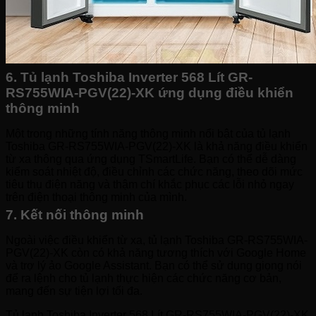
6. Tủ lạnh Toshiba Inverter 568 Lít GR-
RS755WIA-PGV(22)-XK ứng dụng điều khiển
thông minh
Một trong những tính năng thông minh nổi bật của tủ lạnh
Toshiba GR-RS755WIA-PGV(22)-XK là khả năng điều khiển
từ xa thông qua ứng dụng TSmartLife. Bạn có thể dễ dàng
kiểm soát nhiệt độ, điều chỉnh các chức năng, theo dõi mức
tiêu thụ điện năng và thậm chí khắc phục các lỗi nhỏ ngay
trên điện thoại thông minh của mình.
7. Kết nối thông minh
Ngoài việc điều khiển từ xa, tủ lạnh Toshiba GR-RS755WIA-
PGV(22)-XK còn có khả năng tương thích với Google Home
và trợ lý ảo Google Assistant. Bạn có thể sử dụng giọng nói
để ra lệnh cho tủ lạnh thực hiện các chức năng cơ bản,
mang đến sự tiện lợi tối đa.
Tủ lạnh Toshiba Inverter 568 Lít GR-RS755WIA-PGV(22)-XK