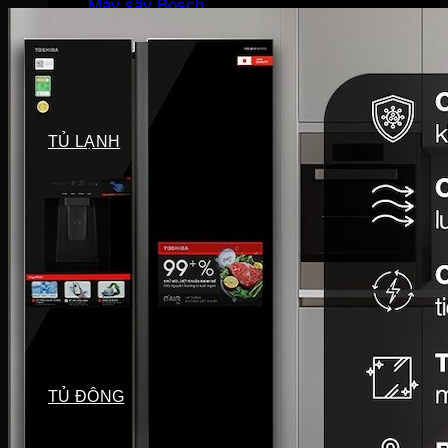
Máy sấy Bosch
Máy sấy Casper
Máy sấy Galanz
Máy sấy Samsung
Máy sấy Whirlpool
Máy sấy Electrolux
TỦ LẠNH
Tủ lạnh LG
Tủ lạnh Aqua
Tủ lạnh Funiki
Tủ lạnh Sharp
Tủ lạnh Casper
Tủ lạnh Hitachi
Tủ lạnh Toshiba
Tủ lạnh SamSung
Tủ lạnh Panasonic
Tủ lạnh Mitsubishi
Tủ lạnh Electrolux
TỦ ĐÔNG
Tủ đông Alaska
Tủ đông Sanaky