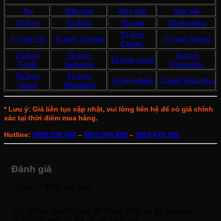
Tivi
Điều hòa
Máy giặt
Máy sấy
Tủ lạnh
Tủ đông
Tủ mát
Đồ gia dụng
Tủ lạnh
Tủ lạnh LG
Tủ lạnh Toshiba
Tủ lạnh Hitachi
Casper
Tủ lạnh
Tủ lạnh
Tủ lạnh
Tủ lạnh giá rẻ
Funiki
Samsung
Panasonic
Tủ lạnh
Tủ lạnh
Tủ lạnh Beko
Tủ lạnh Electrolux
Sharp
Mitsubishi
* Lưu ý: Giá liên tục cập nhật, vui lòng liên hệ để có giá chính
xác tại thời điểm mua hàng.
Hotline:
0983.278.488
–
0912.094.988
–
0912.475.788
Đánh giá
Chưa có đánh giá nào.
Chỉ những khách hàng đã đăng nhập và đã mua sản
phẩm này mới có thể để lại đánh giá.