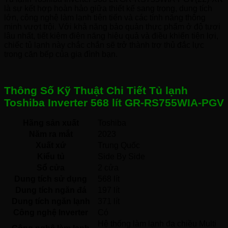
là sự kết hợp hoàn hảo giữa thiết kế sang trọng, dung tích
lớn, công nghệ làm lạnh tiên tiến và các tính năng thông
minh vượt trội. Với khả năng bảo quản thực phẩm ở độ tươi
lâu nhất, tiết kiệm điện năng hiệu quả và điều khiển tiện lợi,
chiếc tủ lạnh này chắc chắn sẽ trở thành trợ thủ đắc lực
trong căn bếp của gia đình bạn.
Thông Số Kỹ Thuật Chi Tiết Tủ lạnh
Toshiba Inverter 568 lít GR-RS755WIA-PGV
Hãng sản xuất
Toshiba 
Năm ra mắt
2023 
Xuất xứ
Trung Quốc 
Kiểu tủ
Side By Side 
Sổ cửa
2 cửa
Dung tích sử dụng
568 lít
Dung tích ngăn đá
197 lít
Dung tích ngăn lạnh
371 lít
Công nghệ Inverter
Có 
Hệ thống làm lạnh đa chiều Multi 