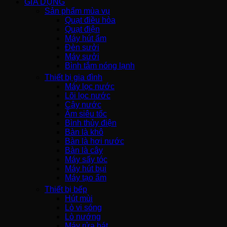
GIA DỤNG
Sản phẩm mùa vụ
Quạt điều hòa
Quạt điện
Máy hút ẩm
Đèn sưởi
Máy sưởi
Bình tắm nóng lạnh
Thiết bị gia đình
Máy lọc nước
Lõi lọc nước
Cây nước
Ấm siêu tốc
Bình thủy điện
Bàn là khô
Bàn là hơi nước
Bàn là cây
Máy sấy tóc
Máy hút bụi
Máy tạo ẩm
Thiết bị bếp
Hút mùi
Lò vi sóng
Lò nướng
Máy rửa bát