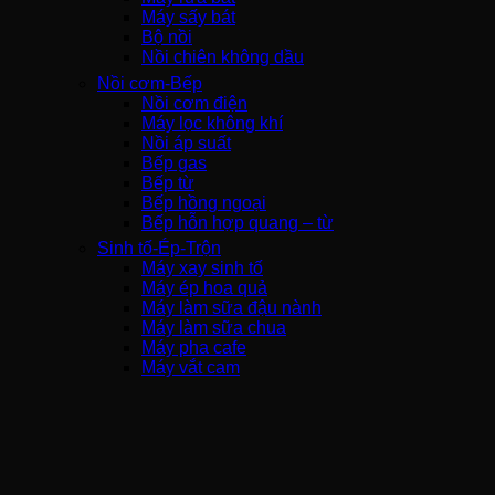
Máy sấy bát
Bộ nồi
Nồi chiên không dầu
Nồi cơm-Bếp
Nồi cơm điện
Máy lọc không khí
Nồi áp suất
Bếp gas
Bếp từ
Bếp hồng ngoại
Bếp hỗn hợp quang – từ
Sinh tố-Ép-Trộn
Máy xay sinh tố
Máy ép hoa quả
Máy làm sữa đậu nành
Máy làm sữa chua
Máy pha cafe
Máy vắt cam