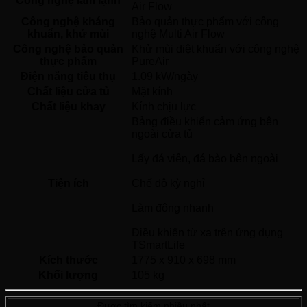
Công nghệ làm lạnh
Air Flow 
Công nghệ kháng
Bảo quản thực phẩm với công 
khuẩn, khử mùi
nghệ Multi Air Flow 
Công nghệ bảo quản
Khử mùi diệt khuẩn với công nghệ 
thực phẩm
PureAir 
Điện năng tiêu thụ
1.09 kW/ngày
Chất liệu cửa tủ
Mặt kính 
Chất liệu khay
Kính chịu lực 
Bảng điều khiển cảm ứng bên 
ngoài cửa tủ
Lấy đá viên, đá bào bên ngoài
Tiện ích
Chế độ kỳ nghỉ
Làm đông nhanh
Điều khiển từ xa trên ứng dụng 
TSmartLife 
Kích thước
1775 x 910 x 698 mm
Khối lượng
105 kg
Được tìm kiếm nhiều nhất