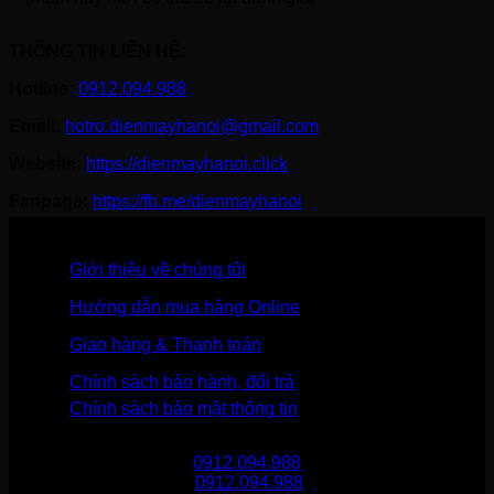
THÔNG TIN LIÊN HỆ:
Hotline:
0912.094.988
Email:
hotro.dienmayhanoi@gmail.com
Website:
https://dienmayhanoi.click
Fanpage:
https://fb.me/dienmayhanoi
Giới thiệu về chúng tôi
Hướng dẫn mua hàng Online
Giao hàng & Thanh toán
Chính sách bảo hành, đổi trả
Chính sách bảo mật thông tin
Gọi mua hàng
0912.094.988
Gọi khiếu nại
0912.094.988