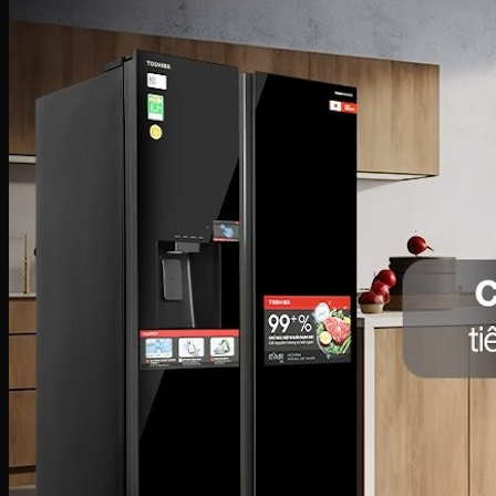
Bàn là khô
Bàn là hơi nước
Bàn là cây
Máy sấy tóc
Máy hút bụi
Máy tạo ẩm
Thiết bị bếp
Hút mùi
Lò vi sóng
Lò nướng
Máy rửa bát
Máy sấy bát
Bộ nồi
Nồi chiên không dầu
Nồi cơm-Bếp
Nồi cơm điện
Máy lọc không khí
Nồi áp suất
Bếp gas
Bếp từ
Bếp hồng ngoại