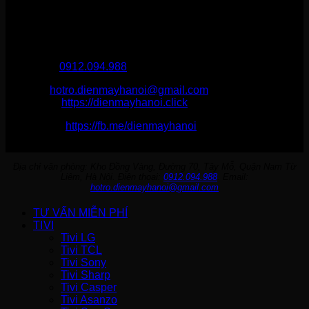
THÔNG TIN LIÊN HỆ
Điện Máy Hà Nội
Hotline :
0912.094.988
Email:
hotro.dienmayhanoi@gmail.com
Website:
https://dienmayhanoi.click
Fanpage:
https://fb.me/dienmayhanoi
Địa chỉ văn phòng: Kho Đồng Vàng, Đường 70, Tây Mỗ, Quận Nam Từ
Liêm, Hà Nội. Điện thoại:
0912.094.988
. Email:
hotro.dienmayhanoi@gmail.com
TƯ VẤN MIỄN PHÍ
TIVI
Tivi LG
Tivi TCL
Tivi Sony
Tivi Sharp
Tivi Casper
Tivi Asanzo