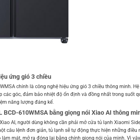
ệu ứng gió 3 chiều
0WMSA chính là công nghệ hiệu ứng gió 3 chiều thông minh. Hệ 
ắp các góc, đảm bảo nhiệt độ ổn định và đồng nhất trong suốt q
kiệm năng lượng đáng kể.
10L BCD-610WMSA bằng giọng nói Xiao AI thông mi
a Xiao AI, người dùng không cần phải mở cửa tủ lạnh Xiaomi Sid
ột câu lệnh đơn giản, tủ lạnh sẽ tự động thực hiện những điề
độ làm mát, mở ra đóng lại bằng chính giọng nói của mình. Vì v