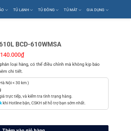
ÁO
TỦ LẠNH
TỦ ĐÔNG
TỦ MÁT
GIA DỤNG
ia 610L BCD-610WMSA
.140.000
₫
phân loại hàng, có thể điều chỉnh mà không kịp báo
hêm chi tiết.
Hà Nội < 30 km )
g
á trực tiếp, và kiểm tra tình trạng hàng.
k
khi Hotline bận, CSKH sẽ hỗ trợ bạn sớm nhất.
-610WMSA số lượng
Thêm vào giỏ hàng