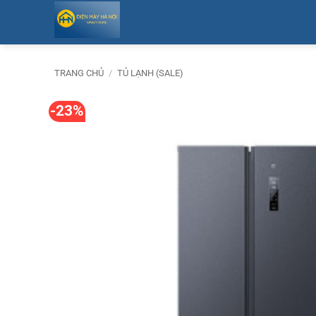
Bỏ
qua
nội
dung
TRANG CHỦ
/
TỦ LẠNH (SALE)
-23%