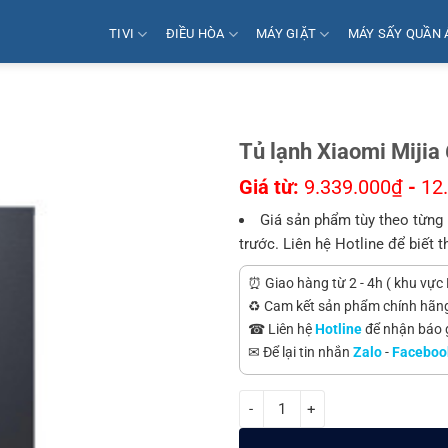
TIVI
ĐIỀU HÒA
MÁY GIẶT
MÁY SẤY QUẦN 
Tủ lạnh Xiaomi Mij
Giá từ:
9.339.000
₫
-
12
Giá sản phẩm tùy theo từng 
trước. Liên hệ Hotline để biết t
⏰ Giao hàng từ 2 - 4h ( khu vực 
♻️ Cam kết sản phẩm chính hãn
☎ Liên hệ
Hotline
để nhận báo gi
✉ Để lại tin nhắn
Zalo
-
Faceboo
Tủ lạnh Xiaomi Mijia 610L BCD