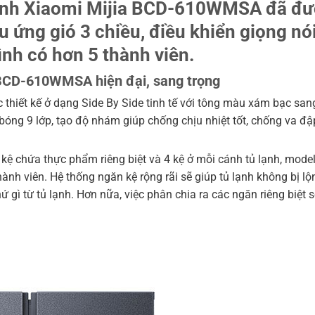
lạnh Xiaomi Mijia BCD-610WMSA đã đư
u ứng gió 3 chiều, điều khiển giọng nói
nh có hơn 5 thành viên.
L BCD-610WMSA hiện đại, sang trọng
thiết kế ở dạng Side By Side tinh tế với tông màu xám bạc san
óng 9 lớp, tạo độ nhám giúp chống chịu nhiệt tốt, chống va đập
 kệ chứa thực phẩm riêng biệt và 4 kệ ở mỗi cánh tủ lạnh, model
hành viên. Hệ thống ngăn kệ rộng rãi sẽ giúp tủ lạnh không bị 
hứ gì từ tủ lạnh. Hơn nữa, việc phân chia ra các ngăn riêng biệ