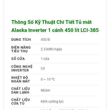
Thông Số Kỹ Thuật Chi Tiết Tủ mát
Alaska Inverter 1 cánh 450 lít LCI-385
DUNG TÍCH
450 lít
ĐIỆN NĂNG
2.3 kWh/ngày
TIÊU THỤ
SỐ CỬA
1 cửa
CÔNG NGHỆ
Có 
INVERTER
NHIỆT ĐỘ
0 ~ 10 ºC
NGĂN MÁT
CHẤT LIỆU
Nhôm 
DÀN LẠNH
CHẤT LIỆU
Kính cường lực 
CỬA TỦ