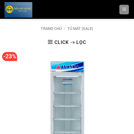
Bỏ
qua
nội
dung
TRANG CHỦ
/
TỦ MÁT (SALE)
CLICK -> LỌC
-23%