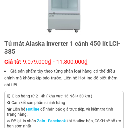
Tủ mát Alaska Inverter 1 cánh 450 lít LCI-
385
Giá từ:
9.079.000
₫
-
11.800.000
₫
Giá sản phẩm tùy theo từng phân loại hàng, có thể điều
chỉnh mà không kịp báo trước. Liên hệ Hotline để biết thêm
chi tiết.
⏰ Giao hàng từ 2 - 4h ( khu vực Hà Nội < 30 km )
♻️ Cam kết sản phẩm chính hãng
☎ Liên hệ
Hotline
để nhận báo giá trực tiếp, và kiểm tra tình
trạng hàng.
✉ Để lại tin nhắn
Zalo
-
Facebook
khi Hotline bận, CSKH sẽ hỗ trợ
bạn sớm nhất.