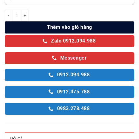
Tủ mát Alaska Inverter 1 cánh 450 lít LCI-385 số lượng
Thêm vào giỏ hàng
Zalo 0912.094.988
Messenger
0912.094.988
0912.475.788
0983.278.488