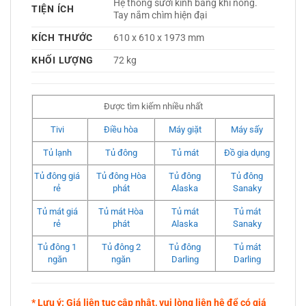
Hệ thống sưởi kính bằng khí nóng. 
TIỆN ÍCH
Tay nắm chìm hiện đại 
KÍCH THƯỚC
610 x 610 x 1973 mm
KHỐI LƯỢNG
72 kg
Được tìm kiếm nhiều nhất
Tivi
Điều hòa
Máy giặt
Máy sấy
Tủ lạnh
Tủ đông
Tủ mát
Đồ gia dụng
Tủ đông giá
Tủ đông Hòa
Tủ đông
Tủ đông
rẻ
phát
Alaska
Sanaky
Tủ mát giá
Tủ mát Hòa
Tủ mát
Tủ mát
rẻ
phát
Alaska
Sanaky
Tủ đông 1
Tủ đông 2
Tủ đông
Tủ mát
ngăn
ngăn
Darling
Darling
* Lưu ý: Giá liên tục cập nhật, vui lòng liên hệ để có giá