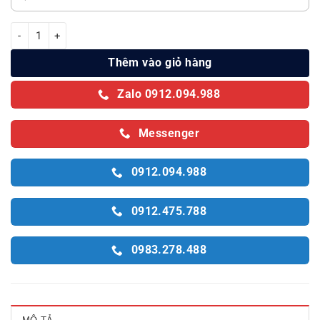
Quạt sưởi Tiross TS928 (TS-928) - 1800W số lượng
Thêm vào giỏ hàng
Zalo 0912.094.988
Messenger
0912.094.988
0912.475.788
0983.278.488