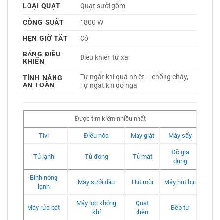
LOẠI QUẠT
Quạt sưởi gốm 
CÔNG SUẤT
1800 W
HẸN GIỜ TẮT
Có 
BẢNG ĐIỀU
Điều khiển từ xa 
KHIỂN
Tự ngắt khi quá nhiệt – chống cháy, 
TÍNH NĂNG
AN TOÀN
Tự ngắt khi đổ ngã 
Được tìm kiếm nhiều nhất
Tivi
Điều hòa
Máy giặt
Máy sấy
Đồ gia
Tủ lạnh
Tủ đông
Tủ mát
dụng
Bình nóng
Máy sưởi dầu
Hút mùi
Máy hút bụi
lạnh
Máy lọc không
Quạt
Máy rửa bát
Bếp từ
khí
điện