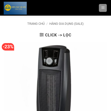
Bỏ
qua
nội
dung
TRANG CHỦ
/
HÀNG GIA DỤNG (SALE)
CLICK -> LỌC
-23%