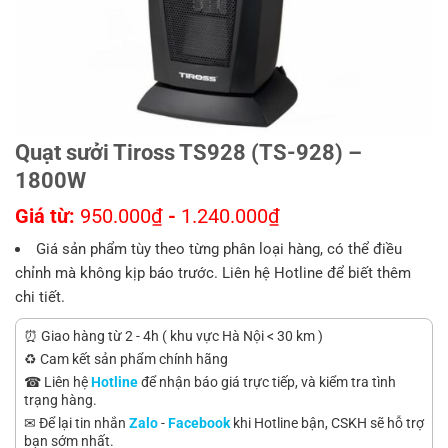
Quạt sưởi Tiross TS928 (TS-928) –
1800W
Giá từ:
950.000
₫
-
1.240.000
₫
Giá sản phẩm tùy theo từng phân loại hàng, có thể điều
chỉnh mà không kịp báo trước. Liên hệ Hotline để biết thêm
chi tiết.
⏰ Giao hàng từ 2 - 4h ( khu vực Hà Nội < 30 km )
♻️ Cam kết sản phẩm chính hãng
☎ Liên hệ
Hotline
để nhận báo giá trực tiếp, và kiểm tra tình
trạng hàng.
✉ Để lại tin nhắn
Zalo
-
Facebook
khi Hotline bận, CSKH sẽ hỗ trợ
bạn sớm nhất.