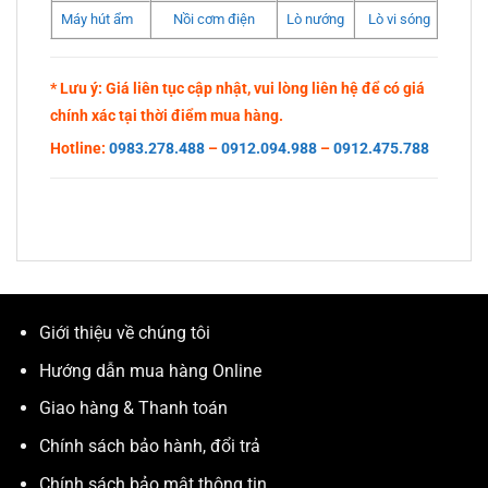
Máy hút ẩm
Nồi cơm điện
Lò nướng
Lò vi sóng
* Lưu ý: Giá liên tục cập nhật, vui lòng liên hệ để có giá
chính xác tại thời điểm mua hàng.
Hotline:
0983.278.488
–
0912.094.988
–
0912.475.788
Giới thiệu về chúng tôi
Hướng dẫn mua hàng Online
Giao hàng & Thanh toán
Chính sách bảo hành, đổi trả
Chính sách bảo mật thông tin