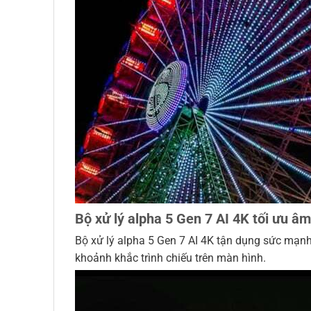
Bộ xử lý alpha 5 Gen 7 AI 4K tối ưu âm
Bộ xử lý alpha 5 Gen 7 AI 4K tận dụng sức mạn
khoảnh khắc trình chiếu trên màn hình.