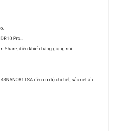
o.
 HDR10 Pro…
om Share, điều khiển bằng giọng nói.
h 43NANO81TSA đều có độ chi tiết, sắc nét ấn