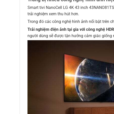
Smart tivi NanoCell LG 4K 43 inch 43NANO81TSA
trải nghiệm xem thu hút hơn.
Trong đó các công nghệ hình ảnh nổi bật trên ch
Trải nghiệm điện ảnh tại gia với công nghệ HD
người dùng sẽ được tận hưởng cảm giác giống n