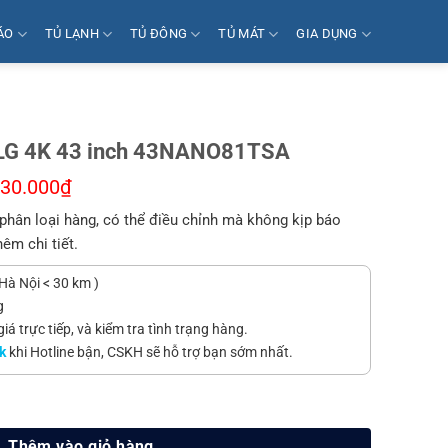
ÁO
TỦ LẠNH
TỦ ĐÔNG
TỦ MÁT
GIA DỤNG
l LG 4K 43 inch 43NANO81TSA
530.000
₫
phân loại hàng, có thể điều chỉnh mà không kịp báo
hêm chi tiết.
Hà Nội < 30 km )
g
á trực tiếp, và kiểm tra tình trạng hàng.
k
khi Hotline bận, CSKH sẽ hỗ trợ bạn sớm nhất.
nch 43NANO81TSA số lượng
Thêm vào giỏ hàng