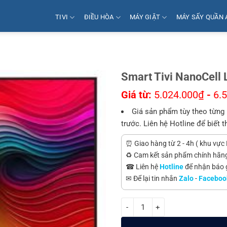
TIVI
ĐIỀU HÒA
MÁY GIẶT
MÁY SẤY QUẦN 
Smart Tivi NanoCel
Giá từ:
5.024.000
₫
-
6.
Giá sản phẩm tùy theo từng 
trước. Liên hệ Hotline để biết t
⏰ Giao hàng từ 2 - 4h ( khu vực 
♻️ Cam kết sản phẩm chính hãn
☎ Liên hệ
Hotline
để nhận báo gi
✉ Để lại tin nhắn
Zalo
-
Faceboo
Smart Tivi NanoCell LG 4K 43 i