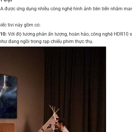
 được ứng dụng nhiều công nghệ hình ảnh tiên tiến nhằm mang
iếc tivi này gồm có:
R10:
Với độ tương phản ấn tượng, hoàn hảo, công nghệ HDR10 s
hư đang ngồi trong rạp chiếu phim thực thụ.