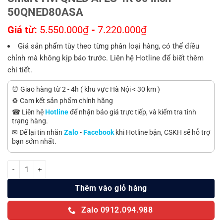
50QNED80ASA
Giá từ:
5.550.000
₫
-
7.220.000
₫
Giá sản phẩm tùy theo từng phân loại hàng, có thể điều
chỉnh mà không kịp báo trước. Liên hệ Hotline để biết thêm
chi tiết.
⏰ Giao hàng từ 2 - 4h ( khu vực Hà Nội < 30 km )
♻️ Cam kết sản phẩm chính hãng
☎ Liên hệ
Hotline
để nhận báo giá trực tiếp, và kiểm tra tình
trạng hàng.
✉ Để lại tin nhắn
Zalo
-
Facebook
khi Hotline bận, CSKH sẽ hỗ trợ
bạn sớm nhất.
Smart Tivi QNED AI LG 4K 50 inch 50QNED80ASA số lượng
Thêm vào giỏ hàng
Zalo 0912.094.988