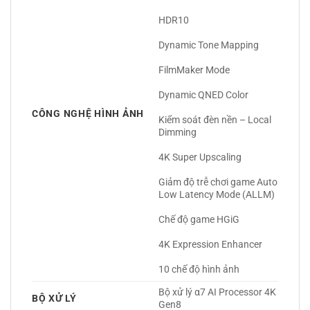
HDR10
Dynamic Tone Mapping
FilmMaker Mode
Dynamic QNED Color
CÔNG NGHỆ HÌNH ẢNH
Kiểm soát đèn nền – Local 
Dimming
4K Super Upscaling
Giảm độ trễ chơi game Auto 
Low Latency Mode (ALLM)
Chế độ game HGiG
4K Expression Enhancer
10 chế độ hình ảnh 
Bộ xử lý α7 AI Processor 4K 
BỘ XỬ LÝ
Gen8 