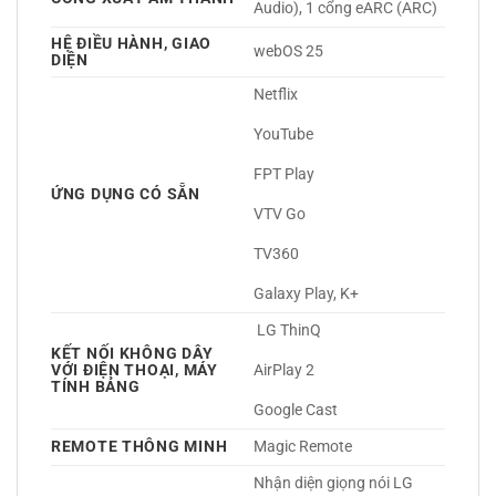
Audio), 1 cổng eARC (ARC) 
HỆ ĐIỀU HÀNH, GIAO
webOS 25 
DIỆN
Netflix
YouTube
FPT Play
ỨNG DỤNG CÓ SẴN
VTV Go
TV360
Galaxy Play, K+ 
 LG ThinQ
KẾT NỐI KHÔNG DÂY
VỚI ĐIỆN THOẠI, MÁY
AirPlay 2
TÍNH BẢNG
Google Cast 
REMOTE THÔNG MINH
Magic Remote 
Nhận diện giọng nói LG 