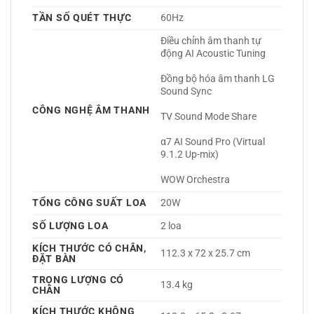
TẦN SỐ QUÉT THỰC
60Hz 
Điều chỉnh âm thanh tự 
động AI Acoustic Tuning
Đồng bộ hóa âm thanh LG 
Sound Sync
CÔNG NGHỆ ÂM THANH
TV Sound Mode Share
α7 AI Sound Pro (Virtual 
9.1.2 Up-mix)
WOW Orchestra 
TỔNG CÔNG SUẤT LOA
20W 
SỐ LƯỢNG LOA
2 loa 
KÍCH THƯỚC CÓ CHÂN,
112.3 x 72 x 25.7 cm
ĐẶT BÀN
TRỌNG LƯỢNG CÓ
13.4 kg
CHÂN
KÍCH THƯỚC KHÔNG