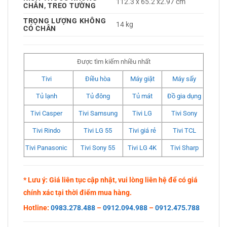
112.3 x 65.2 x2.97 cm
CHÂN, TREO TƯỜNG
TRỌNG LƯỢNG KHÔNG
14 kg
CÓ CHÂN
Được tìm kiếm nhiều nhất
Tivi
Điều hòa
Máy giặt
Máy sấy
Tủ lạnh
Tủ đông
Tủ mát
Đồ gia dụng
Tivi Casper
Tivi Samsung
Tivi LG
Tivi Sony
Tivi Rindo
Tivi LG 55
Tivi giá rẻ
Tivi TCL
Tivi Panasonic
Tivi Sony 55
Tivi LG 4K
Tivi Sharp
* Lưu ý: Giá liên tục cập nhật, vui lòng liên hệ để có giá
chính xác tại thời điểm mua hàng.
Hotline:
0983.278.488
–
0912.094.988
–
0912.475.788