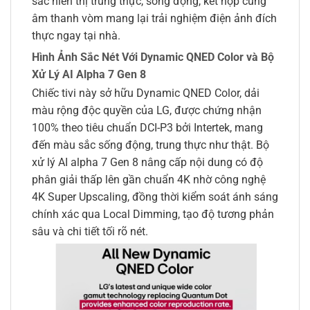
sắc hiển thị trung thực, sống động, kết hợp cùng
âm thanh vòm mang lại trải nghiệm điện ảnh đích
thực ngay tại nhà.
Hình Ảnh Sắc Nét Với Dynamic QNED Color và Bộ
Xử Lý AI Alpha 7 Gen 8
Chiếc tivi này sở hữu Dynamic QNED Color, dải
màu rộng độc quyền của LG, được chứng nhận
100% theo tiêu chuẩn DCI-P3 bởi Intertek, mang
đến màu sắc sống động, trung thực như thật. Bộ
xử lý AI alpha 7 Gen 8 nâng cấp nội dung có độ
phân giải thấp lên gần chuẩn 4K nhờ công nghệ
4K Super Upscaling, đồng thời kiểm soát ánh sáng
chính xác qua Local Dimming, tạo độ tương phản
sâu và chi tiết tối rõ nét.