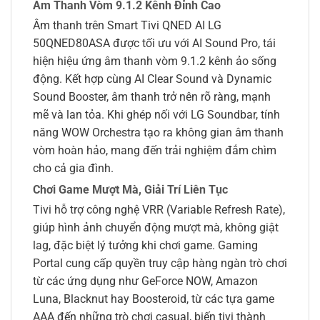
Âm Thanh Vòm 9.1.2 Kênh Đỉnh Cao
Âm thanh trên Smart Tivi QNED AI LG
50QNED80ASA được tối ưu với AI Sound Pro, tái
hiện hiệu ứng âm thanh vòm 9.1.2 kênh ảo sống
động. Kết hợp cùng AI Clear Sound và Dynamic
Sound Booster, âm thanh trở nên rõ ràng, mạnh
mẽ và lan tỏa. Khi ghép nối với LG Soundbar, tính
năng WOW Orchestra tạo ra không gian âm thanh
vòm hoàn hảo, mang đến trải nghiệm đắm chìm
cho cả gia đình.
Chơi Game Mượt Mà, Giải Trí Liên Tục
Tivi hỗ trợ công nghệ VRR (Variable Refresh Rate),
giúp hình ảnh chuyển động mượt mà, không giật
lag, đặc biệt lý tưởng khi chơi game. Gaming
Portal cung cấp quyền truy cập hàng ngàn trò chơi
từ các ứng dụng như GeForce NOW, Amazon
Luna, Blacknut hay Boosteroid, từ các tựa game
AAA đến những trò chơi casual, biến tivi thành