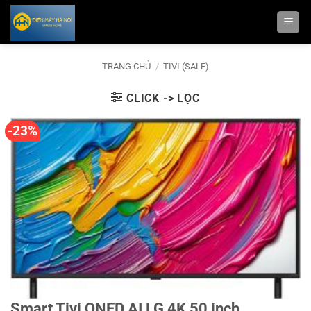
Bỏ
qua
nội
dung
TRANG CHỦ
/
TIVI (SALE)
CLICK -> LỌC
-23%
Smart Tivi QNED AI LG 4K 50 inch