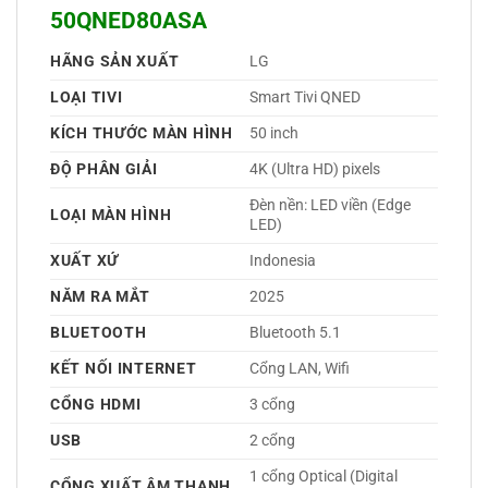
50QNED80ASA
HÃNG SẢN XUẤT
LG 
LOẠI TIVI
Smart Tivi QNED 
KÍCH THƯỚC MÀN HÌNH
50 inch
ĐỘ PHÂN GIẢI
4K (Ultra HD) pixels
Đèn nền: LED viền (Edge 
LOẠI MÀN HÌNH
LED) 
XUẤT XỨ
Indonesia 
NĂM RA MẮT
2025 
BLUETOOTH
Bluetooth 5.1 
KẾT NỐI INTERNET
Cổng LAN, Wifi 
CỔNG HDMI
3 cổng 
USB
2 cổng 
1 cổng Optical (Digital 
CỔNG XUẤT ÂM THANH