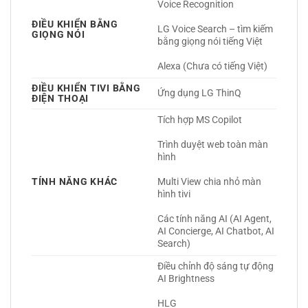
Voice Recognition
ĐIỀU KHIỂN BẰNG
LG Voice Search – tìm kiếm 
GIỌNG NÓI
bằng giọng nói tiếng Việt
Alexa (Chưa có tiếng Việt) 
ĐIỀU KHIỂN TIVI BẰNG
Ứng dụng LG ThinQ 
ĐIỆN THOẠI
Tích hợp MS Copilot
Trình duyệt web toàn màn 
hình
TÍNH NĂNG KHÁC
Multi View chia nhỏ màn 
hình tivi
Các tính năng AI (AI Agent, 
AI Concierge, AI Chatbot, AI 
Search) 
Điều chỉnh độ sáng tự động 
AI Brightness
HLG