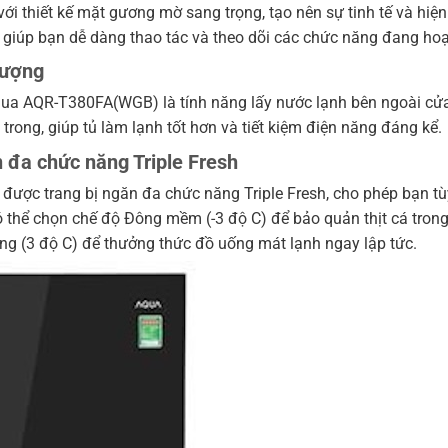
 thiết kế mặt gương mờ sang trọng, tạo nên sự tinh tế và hiện
 giúp bạn dễ dàng thao tác và theo dõi các chức năng đang hoạ
 lượng
qua AQR-T380FA(WGB) là tính năng lấy nước lạnh bên ngoài cửa
trong, giúp tủ làm lạnh tốt hơn và tiết kiệm điện năng đáng kể.
 đa chức năng Triple Fresh
 được trang bị ngăn đa chức năng Triple Fresh, cho phép bạn t
thể chọn chế độ Đông mềm (-3 độ C) để bảo quản thịt cá trong 
ng (3 độ C) để thưởng thức đồ uống mát lạnh ngay lập tức.