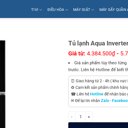
TIVI
ĐIỀU HÒA
MÁY GIẶT
MÁY SẤY QUẦN 
Tủ lạnh Aqua Invert
Giá từ:
4.384.500
₫
-
5.
Giá sản phẩm tùy theo từng 
trước. Liên hệ Hotline để biết t
⏰ Giao hàng từ 2 - 4h ( khu vực 
♻️ Cam kết sản phẩm chính hãn
☎ Liên hệ
Hotline
để nhận báo gi
✉ Để lại tin nhắn
Zalo
-
Faceboo
Tủ lạnh Aqua Inverter 298 lít A