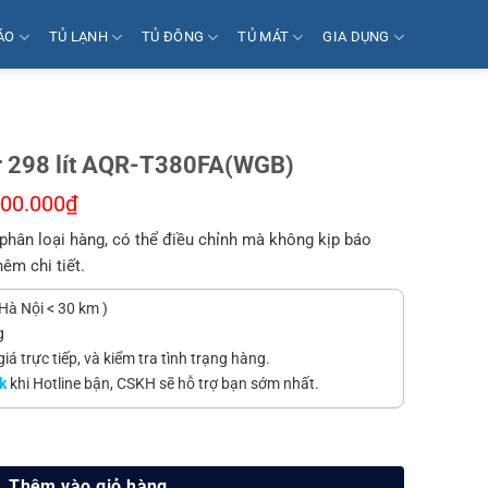
ÁO
TỦ LẠNH
TỦ ĐÔNG
TỦ MÁT
GIA DỤNG
er 298 lít AQR-T380FA(WGB)
700.000
₫
phân loại hàng, có thể điều chỉnh mà không kịp báo
hêm chi tiết.
Hà Nội < 30 km )
g
á trực tiếp, và kiểm tra tình trạng hàng.
k
khi Hotline bận, CSKH sẽ hỗ trợ bạn sớm nhất.
QR-T380FA(WGB) số lượng
Thêm vào giỏ hàng