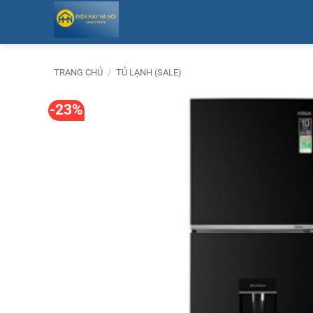
Bỏ
qua
nội
dung
TRANG CHỦ
/
TỦ LẠNH (SALE)
-23%