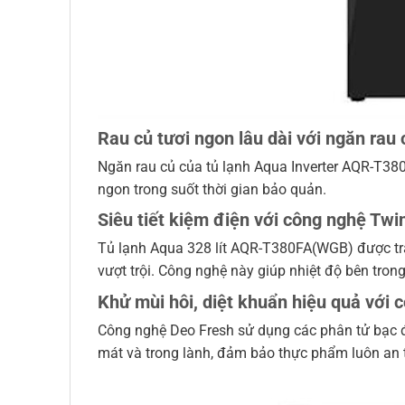
Rau củ tươi ngon lâu dài với ngăn rau
Ngăn rau củ của tủ lạnh Aqua Inverter AQR-T380
ngon trong suốt thời gian bảo quản.
Siêu tiết kiệm điện với công nghệ Twin
Tủ lạnh Aqua 328 lít AQR-T380FA(WGB) được tran
vượt trội. Công nghệ này giúp nhiệt độ bên tron
Khử mùi hôi, diệt khuẩn hiệu quả với
Công nghệ Deo Fresh sử dụng các phân tử bạc để 
mát và trong lành, đảm bảo thực phẩm luôn an t