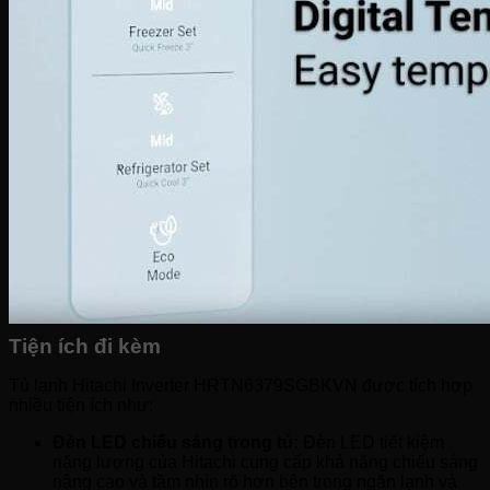
Tiện ích đi kèm
Tủ lạnh Hitachi Inverter HRTN6379SGBKVN được tích hợp
nhiều tiện ích như:
Đèn LED chiếu sáng trong tủ:
Đèn LED tiết kiệm
năng lượng của Hitachi cung cấp khả năng chiếu sáng
nâng cao và tầm nhìn rõ hơn bên trong ngăn lạnh và