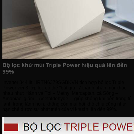
Bộ lọc khử mùi Triple Power hiệu quả lên đến
99%
Inverter 344 lít HRTN6379SGBKVN tích hợp bộ lọc Triple
Power với 3 lớp lọc có thể “bắt giữ” 7 thành phần mùi khác
nhau như: Hành và Tỏi – Methyl Mercaptan, cá Sống –
Amoniac, giấm – Acetaldehyde… giúp không khí bên trong tủ
lạnh trong lành hơn, không còn mùi hôi khó chịu cũng như
hạn chế được sự phát triển của vi khuẩn lên dến 99%.