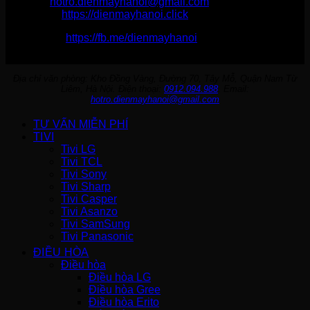
Email:
hotro.dienmayhanoi@gmail.com
Website:
https://dienmayhanoi.click
Fanpage:
https://fb.me/dienmayhanoi
Địa chỉ văn phòng: Kho Đồng Vàng, Đường 70, Tây Mỗ, Quận Nam Từ
Liêm, Hà Nội. Điện thoại:
0912.094.988
. Email:
hotro.dienmayhanoi@gmail.com
TƯ VẤN MIỄN PHÍ
TIVI
Tivi LG
Tivi TCL
Tivi Sony
Tivi Sharp
Tivi Casper
Tivi Asanzo
Tivi SamSung
Tivi Panasonic
ĐIỀU HÒA
Điều hòa
Điều hòa LG
Điều hòa Gree
Điều hòa Erito