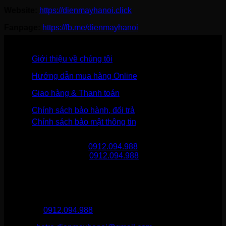
Website:
https://dienmayhanoi.click
Fanpage:
https://fb.me/dienmayhanoi
Giới thiệu về chúng tôi
Hướng dẫn mua hàng Online
Giao hàng & Thanh toán
Chính sách bảo hành, đổi trả
Chính sách bảo mật thông tin
Gọi mua hàng
0912.094.988
Gọi khiếu nại
0912.094.988
THÔNG TIN LIÊN HỆ
Điện Máy Hà Nội
Hotline :
0912.094.988