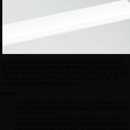
Tủ lạnh Hitachi Inverter 344 lít HRTN6379SGBKVN là thiết
bị lưu trữ và bảo quản thực phẩm hiệu quả cho các gia đình,
đảm bảo thực phẩm giữ được độ tươi ngon lâu dài, giúp bạn
luôn sẵn sàng chế biến những bữa ăn nóng hổi, hấp dẫn
cho những người thân yêu của mình.
Lưu ý:
Sau khi nhận tủ lạnh ít nhất từ 2-4 giờ, Quý khách mới
được cắm điện để tủ ổn định khí gas và tránh tình trạng
sốc điện do cắm điện.
Hình ảnh sản phẩm chỉ có tính chất minh họa, chi tiết
sản phẩm, màu sắc, thiết kế và thông số kỹ thuật có thể
thay đổi tùy theo sản phẩm thực tế mà không cần thông