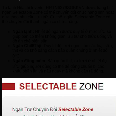
Tủ lạnh Hitachi Inverter HRTN6379SGBKVN được trang bị 1
ngăn Selectable Zone có thể chuyển đổi chức năng linh hoạt
dựa theo nhu cầu lưu trữ. Cụ thể, ngăn Selectable Zone có
thể chuyển đổi thành ngăn có chức năng:
o
Ngăn lạnh:
Nhiệt độ ngăn được duy trì ở mức 3
C sẽ
giúp bạn có thêm không gian lưu trữ cho thức uống và
đồ ăn chế biến sẵn.
Ngăn Chill/Thịt:
Duy trì độ tươi ngon cho các loại sữa,
thịt và đồ khô bằng cách bảo quản chúng ở nhiệt độ
o
0
C.
Ngăn đông mềm:
Bảo quản thịt, cá tươi ở nhiệt độ –
o
3
C giúp người dùng có thể dễ dàng chuẩn bị các
khẩu phần ăn và nấu ngay mà không cần rã đông.