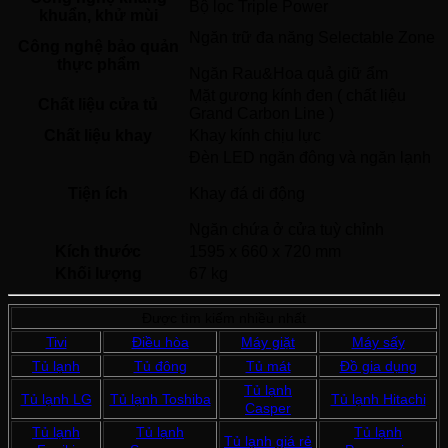
Bộ lọc Triple Power 
khuẩn, khử mùi
Ngăn trữ đa năng Selectable Zone
Công nghệ bảo quản
thực phẩm
Ngăn Rau&Hoa quả giữ ẩm 
Mặt gương kính đen ( chất liệu 
Chất liệu cửa tủ
Grand Carbon Line ) 
Chất liệu khay
Khay kính chịu lực 
Đèn LED ngăn đông và ngăn lạnh
Tiện ích
Khay đá di động
Ngăn chứa ở cửa tuỳ chỉnh 
Kích thước
1595 x 660 x 720 mm
Khối lượng
67 kg
Được tìm kiếm nhiều nhất
Tivi
Điều hòa
Máy giặt
Máy sấy
Tủ lạnh
Tủ đông
Tủ mát
Đồ gia dụng
Tủ lạnh
Tủ lạnh LG
Tủ lạnh Toshiba
Tủ lạnh Hitachi
Casper
Tủ lạnh
Tủ lạnh
Tủ lạnh
Tủ lạnh giá rẻ