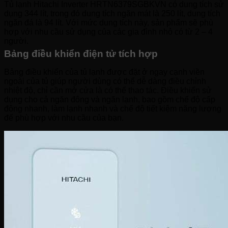
Tủ lạnh Hitachi Inverter HRTN6379SGBKVN có dung tích sử
dụng 344 lít, trong đó dung tích ngăn mát là 250 lít, dung tích
ngăn đá là 94 lít. Với mức dung tích này, sản phẩm sẽ phù
hợp với nhu cầu sử dụng của các gia đình nhỏ có từ 2 – 4
người.
Bảng điều khiển điện tử tích hợp
Bảng điều khiển của tủ lạnh được đặt ở ngay cạnh viền
ngoài của tủ giúp người dùng có thể dễ dàng điều chỉnh
nhiệt độ, chỉ cần mở cửa là có thể thao tác. Điều khiển sử
dụng cho cả ngăn đông và ngăn lạnh, bao gồm chế độ cấp
đông nhanh, làm lạnh nhanh và chế độ tiết kiệm năng lượng
để phù hợp với nhu cầu của bạn.