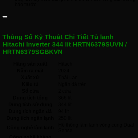
báo trước.
Thông Số Kỹ Thuật Chi Tiết Tủ lạnh
Hitachi Inverter 344 lít HRTN6379SUVN /
HRTN6379SGBKVN
Hãng sản xuất
Hitachi 
Năm ra mắt
2024 
Xuất xứ
Thái Lan 
Kiểu tủ
Ngăn đá trên 
Sổ cửa
2 cửa
Dung tích tổng
366 lít
Dung tích sử dụng
344 lít
Dung tích ngăn đá
94 lít
Dung tích ngăn lạnh
250 lít
Hệ thống làm lạnh vòng cung Dual 
Công nghệ làm lạnh
Sense 
Công nghệ kháng