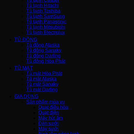
Tủ lạnh Casper
Tủ lạnh Hitachi
Tủ lạnh Toshiba
Tủ lạnh SamSung
Tủ lạnh Panasonic
Tủ lạnh Mitsubishi
Tủ lạnh Electrolux
TỦ ĐÔNG
Tủ đông Alaska
Tủ đông Sanaky
Tủ đông Darling
Tủ đông Hòa Phát
TỦ MÁT
Tủ mát Hòa Phát
Tủ mát Alaska
Tủ mát Sanaky
Tủ mát Darling
GIA DỤNG
Sản phẩm mùa vụ
Quạt điều hòa
Quạt điện
Máy hút ẩm
Đèn sưởi
Máy sưởi