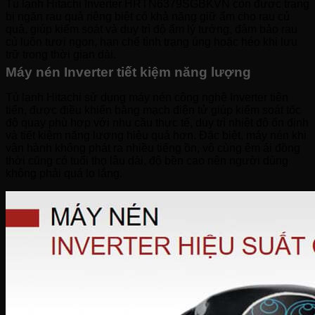
Tủ lạnh Hitachi Inverter HRTN6379SGBKVN còn được trang
bị ngăn rau quả riêng biệt có khả năng giữ ẩm cho rau củ
quả, giúp kiểm soát và duy trì độ ẩm lý tưởng, đảm bảo rau
củ luôn tươi ngon, hạn chế tình trạng úng hoặc héo khi lưu
trữ trong thời gian dài.
Máy nén Inverter tiết kiệm năng lượng
Tủ lạnh Hitachi sử dụng máy nén công nghệ Inverter tiên
tiến, được điều khiển bằng mạch điện tử giúp kiểm soát tốc
độ quay phù hợp với nhu cầu thực tế, duy trì nhiệt độ ổn định
và tiết kiệm năng lượng hiệu quả hơn. Đặc biệt, máy nén khi
vận hành không phát ra nhiều tiếng ồn, vô cùng êm ái đồng
thời cũng có tuổi thọ lâu dài, độ bền cao nên người dùng
không phải quá lo lắng.