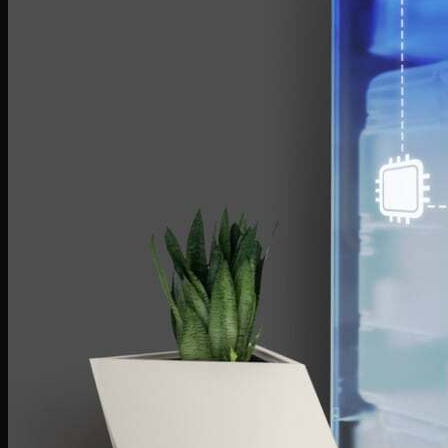
Bếp hỗn hợp quang – từ
Sinh tố-Ép-Trộn
Máy xay sinh tố
Máy ép hoa quả
Máy làm sữa đậu nành
Máy làm sữa chua
Máy pha cafe
Máy vắt cam