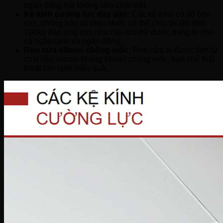
ngăn đông mà không làm chói mắt.
Kệ kính cường lực dày dặn:
Các kệ kính có độ bền
cao, chống trầy và chịu nhiệt, có thể chịu tải lên đến
100kg đáp ứng mọi nhu cầu lưu trữ được trang bị cho
cả ngăn lạnh và ngăn đông.
Ron cửa silicon chống mốc:
Ron cửa tủ được làm từ
chát liệu silicon kháng khuẩn chống mốc, hạn chế thất
thoát hơi lạnh hiệu quả.