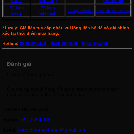
Funiki
Samsung
Panasonic
Tủ lạnh
Tủ lạnh
Tủ lạnh Beko
Tủ lạnh Electrolux
Sharp
Mitsubishi
* Lưu ý: Giá liên tục cập nhật, vui lòng liên hệ để có giá chính
xác tại thời điểm mua hàng.
Hotline:
0983.278.488
–
0912.094.988
–
0912.475.788
Đánh giá
Chưa có đánh giá nào.
Chỉ những khách hàng đã đăng nhập và đã mua sản
phẩm này mới có thể để lại đánh giá.
THÔNG TIN LIÊN HỆ:
Hotline:
0912.094.988
Email:
hotro.dienmayhanoi@gmail.com