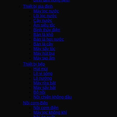
Bình tắm nóng lạnh
Thiết bị gia đình
Máy lọc nước
Lõi lọc nước
Cây nước
Ấm siêu tốc
Bình thủy điện
Bàn là khô
Bàn là hơi nước
Bàn là cây
Máy sấy tóc
Máy hút bụi
Máy tạo ẩm
Thiết bị bếp
Hút mùi
Lò vi sóng
Lò nướng
Máy rửa bát
Máy sấy bát
Bộ nồi
Nồi chiên không dầu
Nồi cơm-Bếp
Nồi cơm điện
Máy lọc không khí