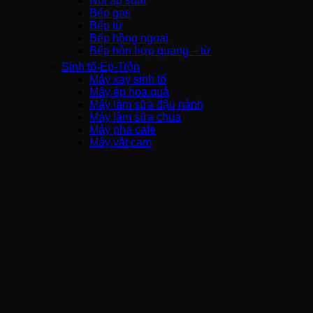
Nồi áp suất
Bếp gas
Bếp từ
Bếp hồng ngoại
Bếp hỗn hợp quang – từ
Sinh tố-Ép-Trộn
Máy xay sinh tố
Máy ép hoa quả
Máy làm sữa đậu nành
Máy làm sữa chua
Máy pha cafe
Máy vắt cam