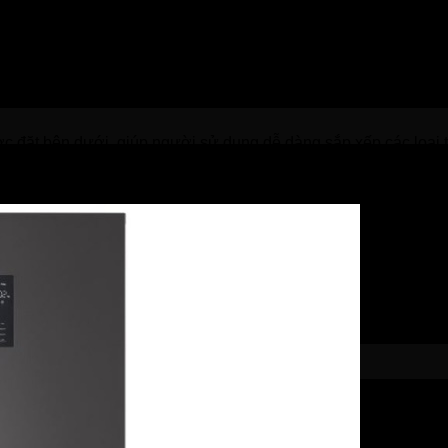
 gỉ, ăn mòn hiệu quả. Nhờ vậy, mọi người sẽ không cần lo lắ
ới khả năng chịu lực, bền bỉ. Sau quá trình dài sử dụng, thì n
với bề mặt bằng kính như vậy thì người dùng cũng sẽ dễ dàng 
hực lên đến 470 lít. Với dung tích như vậy, thì thiết bị rất phù
ợc đặt bên dưới, giúp người sử dụng dễ dàng sắp xếp các loại 
ch là 301 lít, ngăn này rộng rãi, thoải mái cho phép mọi người l
hợp với nhu cầu dùng ngăn mát thường xuyên của mọi người hiệ