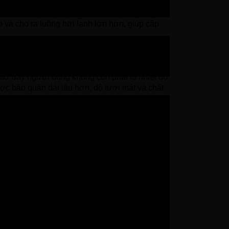
ọn vẹn độ tươi ngon của nó. Trong trường hợp
a mình. Cụ thể, mọi người chỉ việc thực hiện
o và cho ra luồng hơi lạnh lớn hơn, giúp cấp
ều ra tất cả vị trí, bề mặt thực phẩm, giúp
 tươi ngon và bảo quản được thời gian dài hơn.
iờ đây người dùng không còn phải lo nhiệt độ
ược bảo quản dài lâu hơn, độ tươi mát và chất
ới mọi ngóc ngách bên trong tủ lạnh. Như vậy,
ơi ngon lâu dài.
c phẩm. Nhờ vậy mà mọi người sẽ không phải