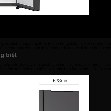
ng tích khá lớn nhưng mọi người hoàn toàn có thể yên tâm không
.
với tình trạng dùng thực tế bên trong tủ lạnh. Với cơ chế hoạt đ
ghệ Inverter này còn giúp tủ vận hành được êm ái tránh ồn ào c
ng biệt
n lưu trữ trái cây, rau củ chuyên biệt. Ngăn này có dung tích k
ược kiểm soát hiệu quả để thực phẩm bên trong luôn giữ được 