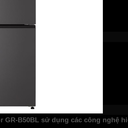
Door GR-B50BL sử dụng các công nghệ hi