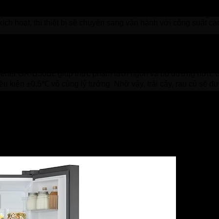
cấp đông nhanh cho các thực phẩm tươi sống để có thể giữ tr
ạnh LG Inverter 470 lít GR-B50BL sẽ thực hiện tốt chức năng củ
ch hoạt, thì thiết bị sẽ chuyển sang vận hành với công suất ca
giúp thực phẩm được lạnh trong thời gian nhanh chóng và đồng đ
ó tác dụng tiết kiệm điện năng lại vừa giúp giữ thực phẩm được
nverter GR-B50BL giúp thực phẩm tươi ngon và bổ dưỡng hơn. G
ều kiện ±0,5℃ vô cùng lý tưởng. Nhờ vậy, trái cây, rau củ sẽ đ
 được tích hợp nhiều lỗ thông hơi giúp lan tỏa luồng khí lạnh t
n tiếp cận tới mọi vị trí trong tủ để bảo quản thực phẩm được tư
ện tượng bị đóng tuyết bên trong tủ cũng như trên bề mặt thự
rong tình trạng sẵn sàng chế biến ngay mà không phải rã đông.