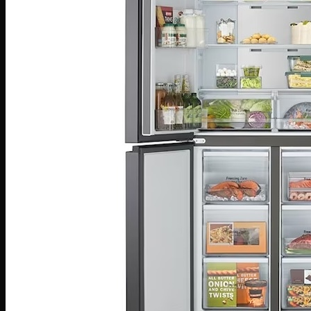
Bàn là khô
Bàn là hơi nước
Bàn là cây
Máy sấy tóc
Máy hút bụi
Máy tạo ẩm
Thiết bị bếp
Hút mùi
Lò vi sóng
Lò nướng
Máy rửa bát
Máy sấy bát
Bộ nồi
Nồi chiên không dầu
Nồi cơm-Bếp
Nồi cơm điện
Máy lọc không khí
Nồi áp suất
Bếp gas
Bếp từ
Bếp hồng ngoại
Bếp hỗn hợp quang – từ