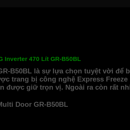
 Inverter 470 Lít GR-B50BL
r GR-B50BL là sự lựa chọn tuyệt vời để 
ợc trang bị công nghệ Express Freeze
được giữ trọn vị. Ngoài ra còn rất nh
t Multi Door GR-B50BL
 theo kiểu dáng Multidoor hiện đại. Sản phẩm được trang bị 4 c
 màu đen huyền bí, tạo nên điểm nhấn, sức hút cho người xung q
gian nhà bếp gia đình.