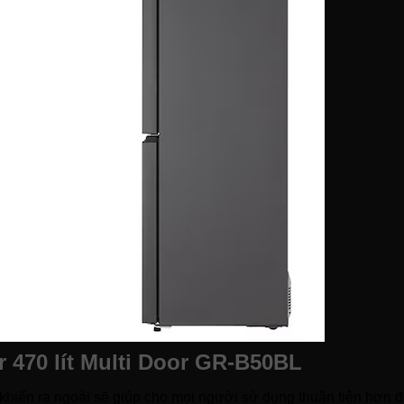
er 470 lít Multi Door GR-B50BL
 khiển ra ngoài sẽ giúp cho mọi người sử dụng thuận tiện hơn để