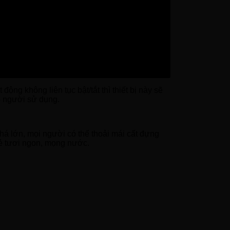
 cần quá lo lắng về điện năng tiêu thủ, vì
ộng không liên tục bật/tắt thì thiết bị này sẽ
ho người sử dụng.
há lớn, mọi người có thể thoải mái cất đựng
vẻ tươi ngon, mọng nước.