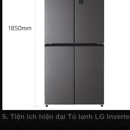
5. Tiện ích hiện đại Tủ lạnh LG Invert
Bảng điều khiển LED bên ngoài: Việc thay đổi vị trí bảng điều