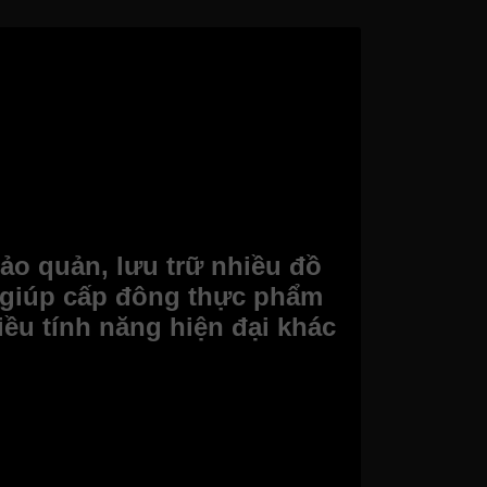
bảo quản, lưu trữ nhiều đồ
 giúp cấp đông thực phẩm
iều tính năng hiện đại khác
ửa, mọi người có thể lấy và cất trữ thực phẩm
uanh. Bên cạnh việc giúp bảo quản, lưu trữ