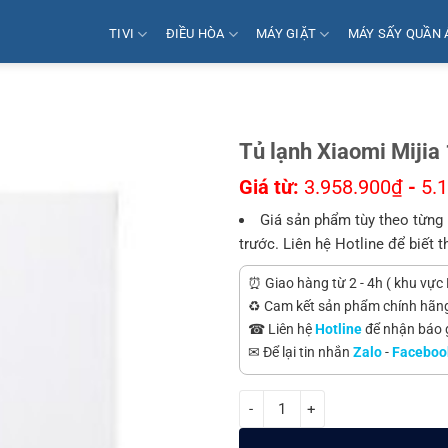
TIVI
ĐIỀU HÒA
MÁY GIẶT
MÁY SẤY QUẦN 
Tủ lạnh Xiaomi Mijia 
Giá từ:
3.958.900
₫
-
5.
Giá sản phẩm tùy theo từng 
trước. Liên hệ Hotline để biết t
⏰ Giao hàng từ 2 - 4h ( khu vực 
♻️ Cam kết sản phẩm chính hãn
☎ Liên hệ
Hotline
để nhận báo gi
✉ Để lại tin nhắn
Zalo
-
Faceboo
Tủ lạnh Xiaomi Mijia 175 lít số l