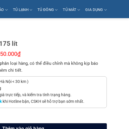
ÁO
TỦ LẠNH
TỦ ĐÔNG
TỦ MÁT
GIA DỤNG
175 lít
150.000
₫
phân loại hàng, có thể điều chỉnh mà không kịp báo
hêm chi tiết.
Hà Nội < 30 km )
g
á trực tiếp, và kiểm tra tình trạng hàng.
k
khi Hotline bận, CSKH sẽ hỗ trợ bạn sớm nhất.
ượng
Thêm vào giỏ hàng