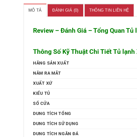
MÔ TẢ
ĐÁNH GIÁ (0)
THÔNG TIN LIÊN HỆ
Review – Đánh Giá – Tổng Quan Tủ lạ
Thông Số Kỹ Thuật Chi Tiết Tủ lạnh 
HÃNG SẢN XUẤT
NĂM RA MẮT
XUẤT XỨ
KIỂU TỦ
SỔ CỬA
DUNG TÍCH TỔNG
DUNG TÍCH SỬ DỤNG
DUNG TÍCH NGĂN ĐÁ