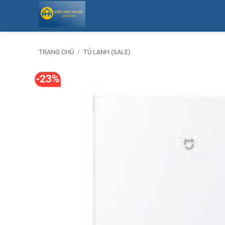
Bỏ
qua
nội
dung
TRANG CHỦ
/
TỦ LẠNH (SALE)
-23%